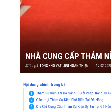
NHÀ CUNG CẤP THẢM NỈ 
Tác giả:
TỔNG KHO VẬT LIỆU HOÀN THIỆN
17-02-202
Nội dung chính trong bài:
Thảm Sự Kiện Tại Đà Nẵng – Giải Pháp Trang Trí 
Các Loại Thảm Sự Kiện Phổ Biến Tại Đà Nẵng
Địa Chỉ Cung Cấp Thảm Sự Kiện Uy Tín Tại Đà Nẵ