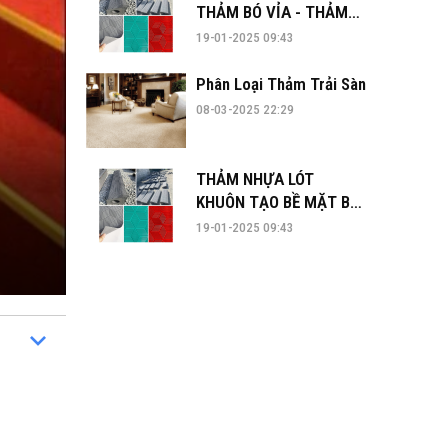
THẢM BÓ VỈA - THẢM
KIM CƯƠNG TẠI ĐÀ
19-01-2025 09:43
NẴNG
Phân Loại Thảm Trải Sàn
08-03-2025 22:29
THẢM NHỰA LÓT
KHUÔN TẠO BỀ MẶT BÓ
VỈA
19-01-2025 09:43