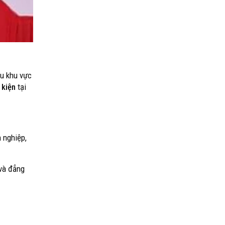
ầu khu vực
 kiện
tại
 nghiệp,
 và đẳng