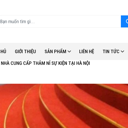
CHỦ
GIỚI THIỆU
SẢN PHẨM
LIÊN HỆ
TIN TỨC
NHÀ CUNG CẤP THẢM NỈ SỰ KIỆN TẠI HÀ NỘI