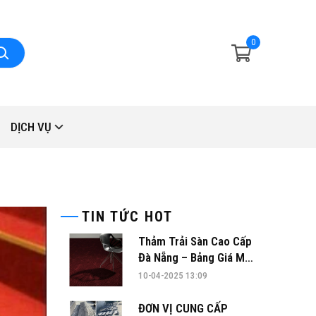
0
DỊCH VỤ
TIN TỨC HOT
Thảm Trải Sàn Cao Cấp
Đà Nẵng – Bảng Giá Mới
Nhất 2025 & Mẫu Đẹp
10-04-2025 13:09
Nhất Hiện Nay
ĐƠN VỊ CUNG CẤP