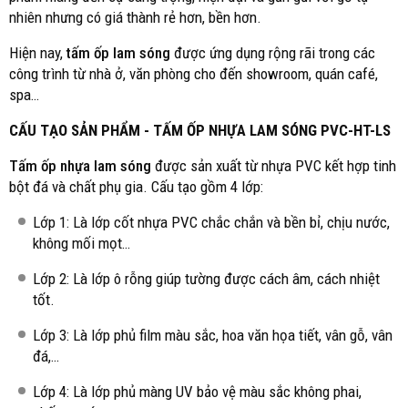
nhiên nhưng có giá thành rẻ hơn, bền hơn.
Hiện nay,
tấm ốp lam sóng
được ứng dụng rộng rãi trong các
công trình từ nhà ở, văn phòng cho đến showroom, quán café,
spa…
CẤU TẠO SẢN PHẨM - TẤM ỐP NHỰA LAM SÓNG PVC-HT-LS
Tấm ốp nhựa lam sóng
được sản xuất từ nhựa PVC kết hợp tinh
bột đá và chất phụ gia. Cấu tạo gồm 4 lớp:
Lớp 1: Là lớp cốt nhựa PVC chắc chắn và bền bỉ, chịu nước,
không mối mọt…
Lớp 2: Là lớp ô rỗng giúp tường được cách âm, cách nhiệt
tốt.
Lớp 3: Là lớp phủ film màu sắc, hoa văn họa tiết, vân gỗ, vân
đá,…
Lớp 4: Là lớp phủ màng UV bảo vệ màu sắc không phai,