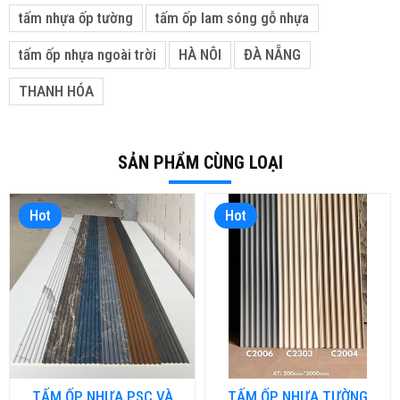
tấm nhựa ốp tường
tấm ốp lam sóng gỗ nhựa
tấm ốp nhựa ngoài trời
HÀ NÔI
ĐÀ NẴNG
THANH HÓA
SẢN PHẨM CÙNG LOẠI
Hot
Hot
TẤM ỐP NHỰA PSC VÀ
TẤM ỐP NHỰA TƯỜNG