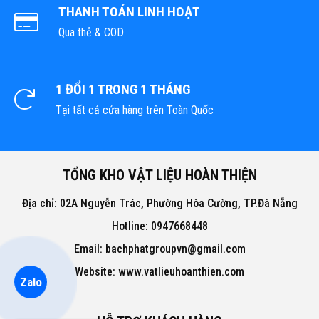
THANH TOÁN LINH HOẠT
Qua thẻ & COD
1 ĐỔI 1 TRONG 1 THÁNG
Tại tất cả cửa hàng trên Toàn Quốc
TỔNG KHO VẬT LIỆU HOÀN THIỆN
Địa chỉ: 02A Nguyễn Trác, Phường Hòa Cường, TP.Đà Nẵng
Hotline: 0947668448
Email: bachphatgroupvn@gmail.com
Website: www.vatlieuhoanthien.com
Zalo