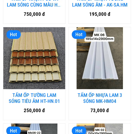
LAM SÓNG CÙNG MÀU HT-
LAM SÓNG ÂM - AK-SA.HM
SPC.HN
750,000 đ
195,000 đ
Hot
Hot
TẤM ỐP TƯỜNG LAM
TẤM ỐP NHỰA LAM 3
SÓNG TIÊU ÂM HT-HN.01
SÓNG MK-HM04
250,000 đ
73,000 đ
Hot
Hot