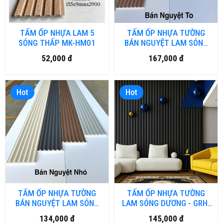
TẤM ỐP NHỰA LAM 5
TẤM ỐP NHỰA TƯỜNG
SÓNG THẤP MK-HM01
BÁN NGUYỆT LAM SÓNG
ÂM BẢN TO - AP.DN
52,000 đ
167,000 đ
Hot
Hot
TẤM ỐP NHỰA TƯỜNG
TẤM ỐP NHỰA TƯỜNG
BÁN NGUYỆT LAM SÓNG
LAM SÓNG DƯƠNG - GRH-
ÂM BẢN NHỎ - AP
SD.HM (LAM SÓNG BÁN
134,000 đ
145,000 đ