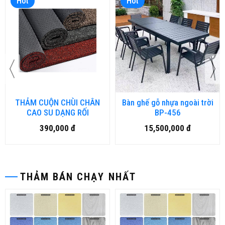
Hot
Hot
THẢM CUỘN CHÙI CHÂN
Bàn ghế gỗ nhựa ngoài trời
CAO SU DẠNG RỐI
BP-456
390,000 đ
15,500,000 đ
THẢM BÁN CHẠY NHẤT