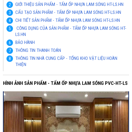
GIỚI THIỆU SẢN PHẨM - TẤM ỐP NHỰA LAM SÓNG HT-LS.HN
CẤU TẠO SẢN PHẨM - TẤM ỐP NHỰA LAM SÓNG HT-LS.HN
CHI TIẾT SẢN PHẨM - TẤM ỐP NHỰA LAM SÓNG HT-LS.HN
CÔNG DỤNG CỦA SẢN PHẨM - TẤM ỐP NHỰA LAM SÓNG HT-
LS.HN
BẢO HÀNH
THÔNG TIN THANH TOÁN
THÔNG TIN NHÀ CUNG CẤP - TỔNG KHO VẬT LIỆU HOÀN
THIỆN
HÌNH ẢNH SẢN PHẨM - TẤM ỐP NHỰA LAM SÓNG PVC-HT-LS