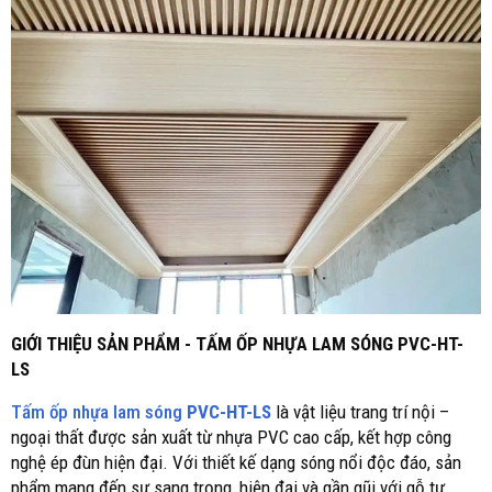
GIỚI THIỆU SẢN PHẨM - TẤM ỐP NHỰA LAM SÓNG PVC-HT-
LS
Tấm ốp nhựa lam sóng
PVC-HT-LS
là vật liệu trang trí nội –
ngoại thất được sản xuất từ nhựa PVC cao cấp, kết hợp công
nghệ ép đùn hiện đại. Với thiết kế dạng sóng nổi độc đáo, sản
phẩm mang đến sự sang trọng, hiện đại và gần gũi với gỗ tự