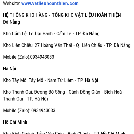
Website:
www.vatlieuhoanthien.com
HỆ THỐNG KHO HÀNG - TỔNG KHO VẬT LIỆU HOÀN THIỆN
Đà Nẵng
Kho Cẩm Lệ: Lê Đại Hành - Cẩm Lệ - TP.
Đà Nẵng
Kho Liên Chiểu: 27 Hoàng Văn Thái - Q. Liên Chiểu - TP. Đà Nẵng
Mobile (Zalo):0934943033
Hà Nội
Kho Tây Mổ: Tây Mổ - Nam Từ Liêm - TP.
Hà Nội
Kho Thanh Oai: Đường Bờ Sông - Cánh Đồng Gián - Bích Hoà -
Thanh Oai - TP. Hà Nội
Mobile (Zalo): 0934943033
Hồ Chí Minh
Kho Bình Chánh: Trần Văn Giàu - Bình Chánh - TP.
Hồ Chí Minh