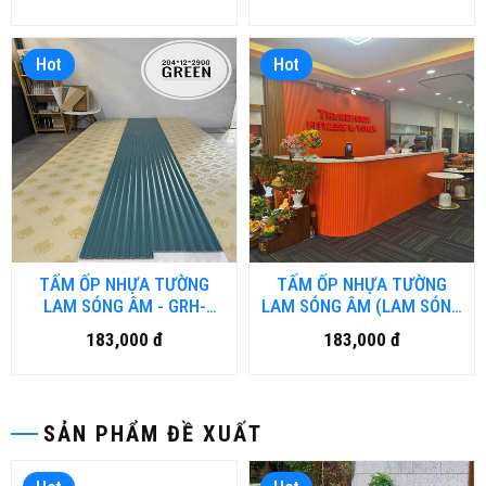
NGUYỆT)
Hot
Hot
TẤM ỐP NHỰA TƯỜNG
TẤM ỐP NHỰA TƯỜNG
LAM SÓNG ÂM - GRH-
LAM SÓNG ÂM (LAM SÓNG
SA.HM
LÕM) - NTKTH- SA.HM
183,000 đ
183,000 đ
SẢN PHẨM ĐỀ XUẤT