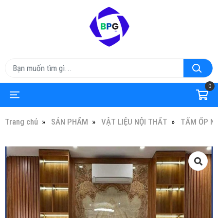
0
Trang chủ
SẢN PHẨM
VẬT LIỆU NỘI THẤT
TẤM ỐP N