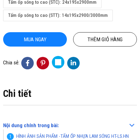
Tấm ốp sóng to cao (STC): 24x195x2900mm
Tấm ốp sóng to cao (STT): 14x195x2900/3000mm
MUA NGAY
THÊM GIỎ HÀNG
Chia sẻ:
Chi tiết
Nội dung chính trong bài:
HÌNH ẢNH SẢN PHẨM -TẤM ỐP NHỰA LAM SÓNG HT-LS.HN