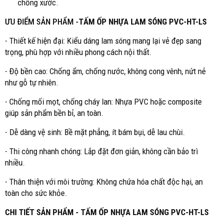
chống xước.
ƯU ĐIỂM SẢN PHẨM -
TẤM ỐP NHỰA LAM SÓNG PVC-HT-LS
- Thiết kế hiện đại: Kiểu dáng lam sóng mang lại vẻ đẹp sang
trọng, phù hợp với nhiều phong cách nội thất.
- Độ bền cao: Chống ẩm, chống nước, không cong vênh, nứt nẻ
như gỗ tự nhiên.
- Chống mối mọt, chống cháy lan: Nhựa PVC hoặc composite
giúp sản phẩm bền bỉ, an toàn.
- Dễ dàng vệ sinh: Bề mặt phẳng, ít bám bụi, dễ lau chùi.
- Thi công nhanh chóng: Lắp đặt đơn giản, không cần bảo trì
nhiều.
- Thân thiện với môi trường: Không chứa hóa chất độc hại, an
toàn cho sức khỏe.
CHI TIẾT SẢN PHẨM - TẤM ỐP NHỰA LAM SÓNG PVC-HT-LS