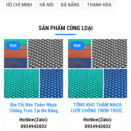
HỒ CHÍ MINH
HÀ NÔI
ĐÀ NẴNG
THANH HÓA
SẢN PHẨM CÙNG LOẠI
Hot
Hot
Địa Chỉ Bán Thảm Nhựa
TỔNG KHO THẢM NHỰA
Chống Trơn Tại Đà Nẵng
LƯỚI CHỐNG TRƠN TRƯỢT
Chất Lượng, Giá Rẻ
TẠI HÀ NỘI
Hotline(Zalo):
Hotline(Zalo):
0934943033
0934943033