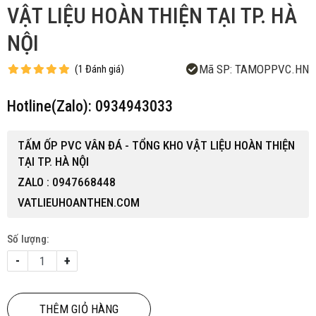
VẬT LIỆU HOÀN THIỆN TẠI TP. HÀ
NỘI
Mã SP:
TAMOPPVC.HN
(
1
Đánh giá
)
Hotline(Zalo): 0934943033
TẤM ỐP PVC VÂN ĐÁ - TỔNG KHO VẬT LIỆU HOÀN THIỆN
TẠI TP. HÀ NỘI
ZALO : 0947668448
VATLIEUHOANTHEN.COM
Số lượng:
-
+
THÊM GIỎ HÀNG