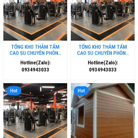
TỔNG KHO THẢM TẤM
TỔNG KHO THẢM TẤM
CAO SU CHUYÊN PHÒNG
CAO SU CHUYÊN PHÒNG
GYM- FITNESS TẠI ĐÀ
GYM- FITNESS TẠI HÀ NỘI
Hotline(Zalo):
Hotline(Zalo):
NẴNG
0934943033
0934943033
Hot
Hot