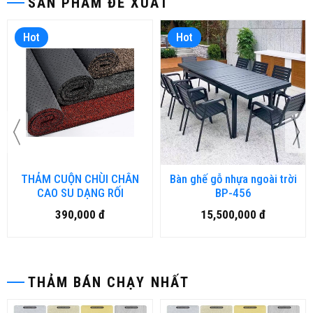
SẢN PHẨM ĐỀ XUẤT
Hot
Hot
THẢM CUỘN CHÙI CHÂN
Bàn ghế gỗ nhựa ngoài trời
CAO SU DẠNG RỐI
BP-456
390,000 đ
15,500,000 đ
THẢM BÁN CHẠY NHẤT