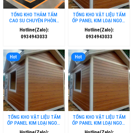
TỔNG KHO THẢM TẤM
TỔNG KHO VẬT LIỆU TẤM
CAO SU CHUYÊN PHÒNG
ỐP PANEL KIM LOẠI NGOÀI
GYM- FITNESS TẠI HỒ CHÍ
TRỜI TẠI NGHỆ AN
Hotline(Zalo):
Hotline(Zalo):
MINH
0934943033
0934943033
Hot
Hot
TỔNG KHO VẬT LIỆU TẤM
TỔNG KHO VẬT LIỆU TẤM
ỐP PANEL KIM LOẠI NGOÀI
ỐP PANEL KIM LOẠI NGOÀI
TRỜI TẠI THANH HOÁ
TRỜI TẠI ĐÀ NĂNG
Hotline(Zalo):
Hotline(Zalo):