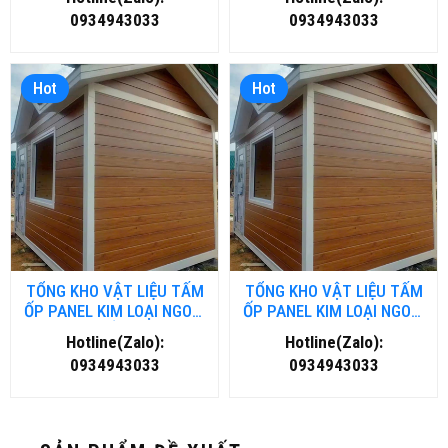
0934943033
0934943033
Hot
Hot
TỔNG KHO VẬT LIỆU TẤM
TỔNG KHO VẬT LIỆU TẤM
ỐP PANEL KIM LOẠI NGOÀI
ỐP PANEL KIM LOẠI NGOÀI
TRỜI TẠI HỒ CHÍ MINH
TRỜI TẠI HÀ NỘI
Hotline(Zalo):
Hotline(Zalo):
0934943033
0934943033