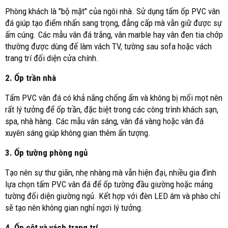
Phòng khách là "bộ mặt" của ngôi nhà. Sử dụng tấm ốp PVC vân
đá giúp tạo điểm nhấn sang trọng, đẳng cấp mà vẫn giữ được sự
ấm cúng. Các mẫu vân đá trắng, vân marble hay vân đen tia chớp
thường được dùng để làm vách TV, tường sau sofa hoặc vách
trang trí đối diện cửa chính.
2. Ốp trần nhà
Tấm PVC vân đá có khả năng chống ẩm và không bị mối mọt nên
rất lý tưởng để ốp trần, đặc biệt trong các công trình khách sạn,
spa, nhà hàng. Các mẫu vân sáng, vân đá vàng hoặc vân đá
xuyên sáng giúp không gian thêm ấn tượng.
3. Ốp tường phòng ngủ
Tạo nên sự thư giãn, nhẹ nhàng mà vẫn hiện đại, nhiều gia đình
lựa chọn tấm PVC vân đá để ốp tường đầu giường hoặc mảng
tường đối diện giường ngủ. Kết hợp với đèn LED âm và phào chỉ
sẽ tạo nên không gian nghỉ ngơi lý tưởng.
4. Ốp cột và vách trang trí