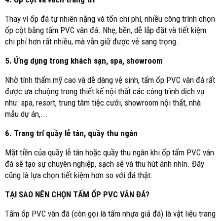
Thay vì ốp đá tự nhiên nặng và tốn chi phí, nhiều công trình chọn
ốp cột bằng tấm PVC vân đá. Nhẹ, bền, dễ lắp đặt và tiết kiệm
chi phí hơn rất nhiều, mà vẫn giữ được vẻ sang trọng.
5. Ứng dụng trong khách sạn, spa, showroom
Nhờ tính thẩm mỹ cao và dễ dàng vệ sinh, tấm ốp PVC vân đá rất
được ưa chuộng trong thiết kế nội thất các công trình dịch vụ
như: spa, resort, trung tâm tiệc cưới, showroom nội thất, nhà
mẫu dự án,...
6. Trang trí quầy lễ tân, quầy thu ngân
Mặt tiền của quầy lễ tân hoặc quầy thu ngân khi ốp tấm PVC vân
đá sẽ tạo sự chuyên nghiệp, sạch sẽ và thu hút ánh nhìn. Đây
cũng là lựa chọn tiết kiệm hơn so với đá thật.
TẠI SAO NÊN CHỌN TẤM ỐP PVC VÂN ĐÁ?
Tấm ốp PVC vân đá (còn gọi là tấm nhựa giả đá) là vật liệu trang