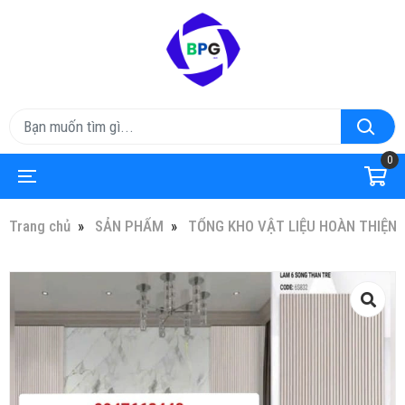
0
Trang chủ
SẢN PHẨM
TỔNG KHO VẬT LIỆU HOÀN THIỆN