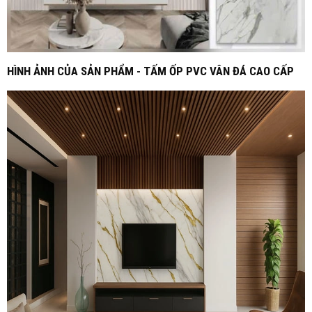
HÌNH ẢNH CỦA SẢN PHẨM - TẤM ỐP PVC VÂN ĐÁ CAO CẤP