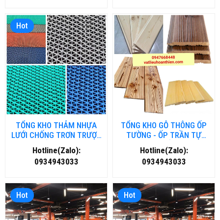
Hot
TỔNG KHO THẢM NHỰA
TỔNG KHO GỖ THÔNG ỐP
LƯỚI CHỐNG TRƠN TRƯỢT
TƯỜNG - ỐP TRẦN TỰ
TẠI HỒ CHÍ MINH
NHIÊN TẠI HẢI DƯƠNG
Hotline(Zalo):
Hotline(Zalo):
0934943033
0934943033
Hot
Hot