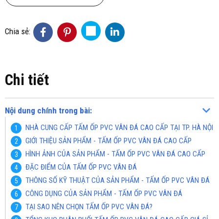
Chia sẻ:
Chi tiết
Nội dung chính trong bài:
NHÀ CUNG CẤP TẤM ỐP PVC VÂN ĐÁ CAO CẤP TẠI TP. HÀ NỘI
GIỚI THIỆU SẢN PHẨM - TẤM ỐP PVC VÂN ĐÁ CAO CẤP
HÌNH ẢNH CỦA SẢN PHẨM - TẤM ỐP PVC VÂN ĐÁ CAO CẤP
ĐẶC ĐIỂM CỦA TẤM ỐP PVC VÂN ĐÁ
THÔNG SỐ KỸ THUẬT CỦA SẢN PHẨM - TẤM ỐP PVC VÂN ĐÁ
CÔNG DỤNG CỦA SẢN PHẨM - TẤM ỐP PVC VÂN ĐÁ
TẠI SAO NÊN CHỌN TẤM ỐP PVC VÂN ĐÁ?