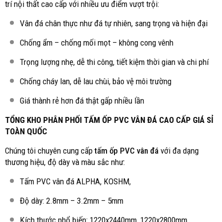
trí nội thất cao cấp với nhiều ưu điểm vượt trội:
Vân đá chân thực như đá tự nhiên, sang trọng và hiện đại
Chống ẩm – chống mối mọt – không cong vênh
Trọng lượng nhẹ, dễ thi công, tiết kiệm thời gian và chi phí
Chống cháy lan, dễ lau chùi, bảo vệ môi trường
Giá thành rẻ hơn đá thật gấp nhiều lần
TỔNG KHO PHÂN PHỐI TẤM ỐP PVC VÂN ĐÁ CAO CẤP GIÁ SỈ
TOÀN QUỐC
Chúng tôi chuyên cung cấp
tấm ốp PVC vân đá
với đa dạng
thương hiệu, độ dày và màu sắc như:
Tấm PVC vân đá ALPHA, KOSHM,
Độ dày: 2.8mm – 3.2mm – 5mm
Kích thước phổ biến: 1220x2440mm, 1220x2800mm