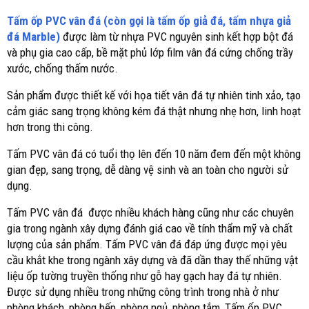
Tấm ốp PVC vân đá (còn gọi là tấm ốp giả đá, tấm nhựa giả
đá Marble)
được làm từ nhựa PVC nguyên sinh kết hợp bột đá
và phụ gia cao cấp, bề mặt phủ lớp film vân đá cứng chống trầy
xước, chống thấm nước.
Sản phẩm được thiết kế với họa tiết vân đá tự nhiên tinh xảo, tạo
cảm giác sang trọng không kém đá thật nhưng nhẹ hơn, linh hoạt
hơn trong thi công.
Tấm PVC vân đá có tuổi thọ lên đến 10 năm đem đến một không
gian đẹp, sang trọng, dễ dàng vệ sinh và an toàn cho người sử
dụng.
Tấm PVC vân đá được nhiều khách hàng cũng như các chuyên
gia trong ngành xây dựng đánh giá cao về tính thẩm mỹ và chất
lượng của sản phẩm. Tấm PVC vân đá đáp ứng được mọi yêu
cầu khắt khe trong ngành xây dựng và đã dần thay thế những vật
liệu ốp tường truyền thống như gỗ hay gạch hay đá tự nhiên.
Được sử dụng nhiều trong những công trình trong nhà ở như
phòng khách, phòng bếp, phòng ngủ, phòng tắm, Tấm ốp PVC