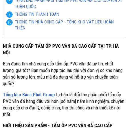
TỔNG KHO PHÂN PHỐI TẤM ỐP PVC VÂN ĐÁ CAO CẤP GIÁ SỈ
TOÀN QUỐC
THÔNG TIN THANH TOÁN
THÔNG TIN NHÀ CUNG CẤP - TỔNG KHO VẬT LIỆU HOÀN
THIỆN
NHÀ CUNG CẤP TẤM ỐP PVC VÂN ĐÁ CAO CẤP TẠI TP. HÀ
NỘI
Bạn đang tìm nhà cung cấp tấm ốp PVC vân đá uy tín, chất
lượng, giá tốt? Bạn muốn hợp tác lâu dài với đơn vị có kho hàng
sẵn số lượng lớn, mẫu mã đa dạng và hỗ trợ vận chuyển toàn
quốc?
Tổng kho Bách Phát Group
tự hào là đối tác phân phối tấm ốp
PVC vân đá hàng đầu với hơn [số năm] năm kinh nghiệm, chuyên
cung cấp cho đại lý, công trình, thợ thi công và nhà thiết kế nội
thất.
GIỚI THIỆU SẢN PHẨM - TẤM ỐP PVC VÂN ĐÁ CAO CẤP