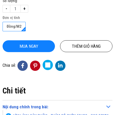
Số lượng:
-
+
Đơn vị tính
Đồng/M2
MUA NGAY
THÊM GIỎ HÀNG
Chia sẻ:
Chi tiết
Nội dung chính trong bài: