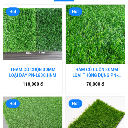
Hot
Hot
THẢM CỎ CUỘN 30MM
THẢM CỎ CUỘN 30MM
LOẠI DÀY PN-LG30.HNM
LOẠI THÔNG DỤNG PN-
L30.HNM
110,000 đ
70,000 đ
Hot
Hot