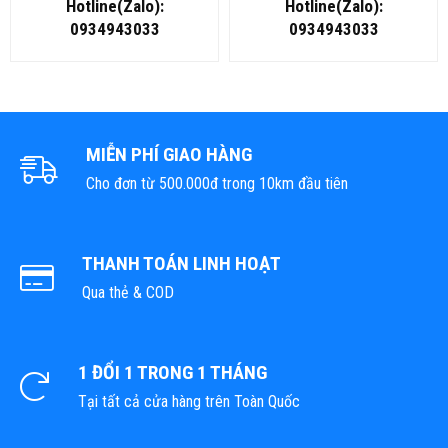
Hotline(Zalo):
Hotline(Zalo):
0934943033
0934943033
MIỄN PHÍ GIAO HÀNG
Cho đơn từ 500.000đ trong 10km đầu tiên
THANH TOÁN LINH HOẠT
Qua thẻ & COD
1 ĐỔI 1 TRONG 1 THÁNG
Tại tất cả cửa hàng trên Toàn Quốc