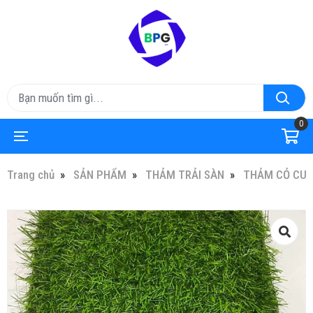
0
Trang chủ
SẢN PHẨM
THẢM TRẢI SÀN
THẢM CỎ CUỘ