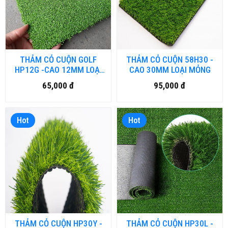
THẢM CỎ CUỘN GOLF
THẢM CỎ CUỘN 58H30 -
HP12G -CAO 12MM LOẠI
CAO 30MM LOẠI MỎNG
CAO CẤP
65,000 đ
95,000 đ
Hot
Hot
THẢM CỎ CUỘN HP30Y -
THẢM CỎ CUỘN HP30L -