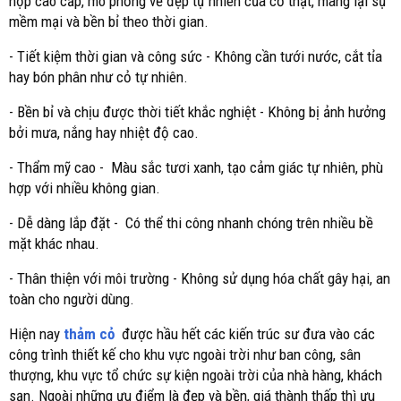
hợp cao cấp, mô phỏng vẻ đẹp tự nhiên của cỏ thật, mang lại sự
mềm mại và bền bỉ theo thời gian.
- Tiết kiệm thời gian và công sức - Không cần tưới nước, cắt tỉa
hay bón phân như cỏ tự nhiên.
- Bền bỉ và chịu được thời tiết khắc nghiệt - Không bị ảnh hưởng
bởi mưa, nắng hay nhiệt độ cao.
- Thẩm mỹ cao - Màu sắc tươi xanh, tạo cảm giác tự nhiên, phù
hợp với nhiều không gian.
- Dễ dàng lắp đặt - Có thể thi công nhanh chóng trên nhiều bề
mặt khác nhau.
- Thân thiện với môi trường - Không sử dụng hóa chất gây hại, an
toàn cho người dùng.
Hiện nay
thảm cỏ
được hầu hết các kiến trúc sư đưa vào các
công trình thiết kế cho khu vực ngoài trời như ban công, sân
thượng, khu vực tổ chức sự kiện ngoài trời của nhà hàng, khách
sạn. Ngoài những ưu điểm là đẹp và bền, giá thành thấp thì ưu