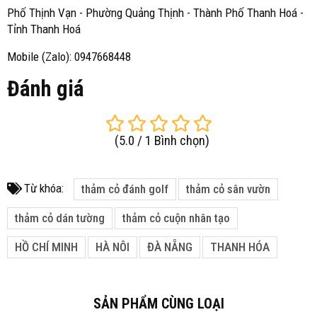
Phố Thịnh Vạn - Phường Quảng Thịnh - Thành Phố Thanh Hoá -
Tỉnh Thanh Hoá
Mobile (Zalo): 0947668448
Đánh giá
(
5.0
/
1
Bình chọn
)
Từ khóa:
thảm cỏ đánh golf
thảm cỏ sân vườn
thảm cỏ dán tường
thảm cỏ cuộn nhân tạo
HỒ CHÍ MINH
HÀ NÔI
ĐÀ NẴNG
THANH HÓA
SẢN PHẨM CÙNG LOẠI