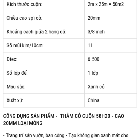
Kích thước cuộn:
2m x 25m = 50m2
Chiều cao sợi cỏ:
20mm
Khoảng cách giữa 2 hàng cỏ:
3/8 inch
Số mũi kim/10cm:
11
Dtex:
6.500
Số lớp đế:
1 lớp
Màu sắc:
Xanh cỏ
Xuất xứ:
China
CÔNG DỤNG SẢN PHẨM - THẢM CỎ CUỘN
58H20 - CAO
20MM LOẠI MỎNG
- Trang trí sân vườn, ban công - Tạo không gian xanh mát cho