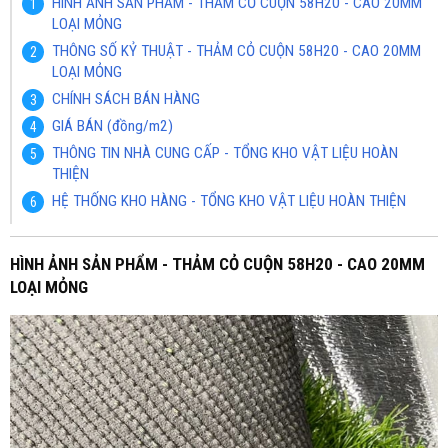
HÌNH ẢNH SẢN PHẨM - THẢM CỎ CUỘN 58H20 - CAO 20MM
LOẠI MỎNG
THÔNG SỐ KỶ THUẬT - THẢM CỎ CUỘN 58H20 - CAO 20MM
LOẠI MỎNG
CHÍNH SÁCH BÁN HÀNG
GIÁ BÁN (đồng/m2)
THÔNG TIN NHÀ CUNG CẤP - TỔNG KHO VẬT LIỆU HOÀN
THIỆN
HỆ THỐNG KHO HÀNG - TỔNG KHO VẬT LIỆU HOÀN THIỆN
HÌNH ẢNH SẢN PHẨM - THẢM CỎ CUỘN 58H20 - CAO 20MM
LOẠI MỎNG