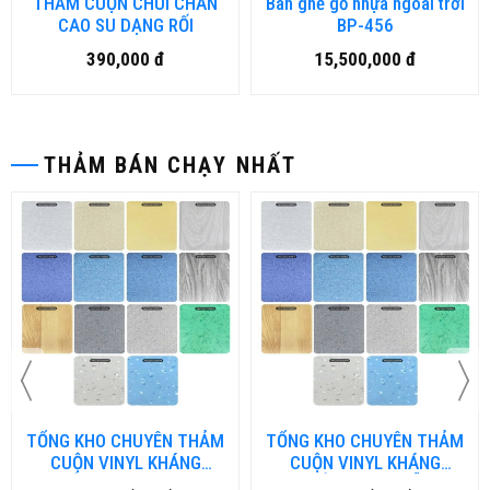
THẢM CUỘN CHÙI CHÂN
Bàn ghế gỗ nhựa ngoài trời
CAO SU DẠNG RỐI
BP-456
390,000 đ
15,500,000 đ
THẢM BÁN CHẠY NHẤT
TỔNG KHO CHUYÊN THẢM
TỔNG KHO CHUYÊN THẢM
CUỘN VINYL KHÁNG
CUỘN VINYL KHÁNG
KHUẨN TẠI NHA TRANG
KHUẨN TẠI ĐÀ NẴNG