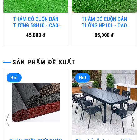
THẢM CỎ CUỘN DÁN
THẢM CỎ CUỘN DÁN
TƯỜNG 58H10 - CAO
TƯỜNG HP10L - CAO
10MM LOẠI MỎNG
10MM LOẠI DÀY
45,000 đ
85,000 đ
SẢN PHẨM ĐỀ XUẤT
Hot
Hot