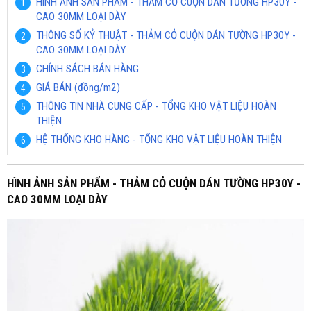
HÌNH ẢNH SẢN PHẨM - THẢM CỎ CUỘN DÁN TƯỜNG HP30Y -
CAO 30MM LOẠI DÀY
THÔNG SỐ KỶ THUẬT - THẢM CỎ CUỘN DÁN TƯỜNG HP30Y -
CAO 30MM LOẠI DÀY
CHÍNH SÁCH BÁN HÀNG
GIÁ BÁN (đồng/m2)
THÔNG TIN NHÀ CUNG CẤP - TỔNG KHO VẬT LIỆU HOÀN
THIỆN
HỆ THỐNG KHO HÀNG - TỔNG KHO VẬT LIỆU HOÀN THIỆN
HÌNH ẢNH SẢN PHẨM - THẢM CỎ CUỘN DÁN TƯỜNG HP30Y -
CAO 30MM LOẠI DÀY