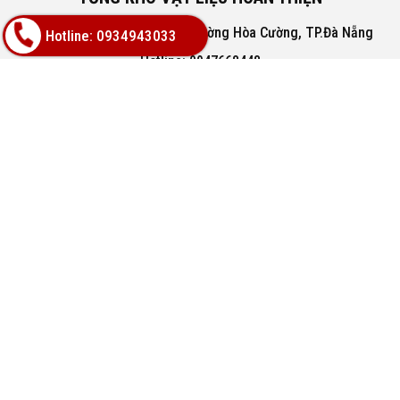
Địa chỉ: 02A Nguyễn Trác, Phường Hòa Cường, TP.Đà Nẵng
Hotline: 0934943033
Hotline: 0947668448
Email: bachphatgroupvn@gmail.com
Website: www.vatlieuhoanthien.com
HỖ TRỢ KHÁCH HÀNG
Hướng dẫn mua hàng
Hướng dẫn thanh toán
Chính sách đổi trả
Chính sách thanh toán
VỀ CHÚNG TÔI