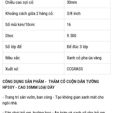
Chiều cao sợi cỏ:
30mm
Khoảng cách giữa 2 hàng cỏ:
3/8 inch
Số mũi kim/10cm:
16
Dtex:
9.500
Số lớp đế:
Đế đúc 3 lớp
Màu sắc:
Xanh cỏ pha úa vàng
Xuất xứ:
CCGRASS
CÔNG DỤNG SẢN PHẨM - THẢM CỎ CUỘN DÁN TƯỜNG
HP30Y - CAO 30MM LOẠI DÀY
- Trang trí sân vườn, ban công - Tạo không gian xanh mát cho
ngôi nhà.
- Sân chơi trẻ em, trường học - An toàn và sạch sẽ cho trẻ em