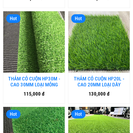
Hot
Hot
THẢM CỎ CUỘN HP30M -
THẢM CỎ CUỘN HP20L -
CAO 30MM LOẠI MỎNG
CAO 20MM LOẠI DÀY
115,000 đ
130,000 đ
Hot
Hot