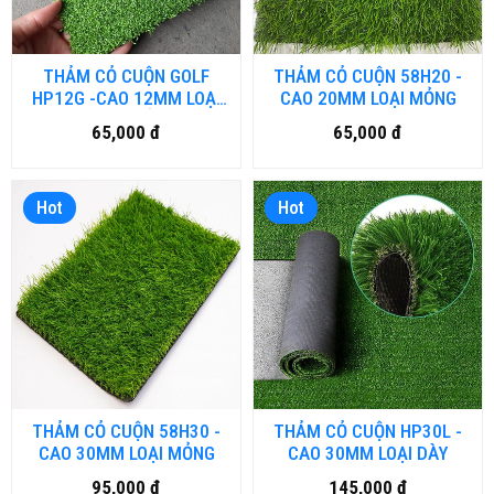
THẢM CỎ CUỘN GOLF
THẢM CỎ CUỘN 58H20 -
HP12G -CAO 12MM LOẠI
CAO 20MM LOẠI MỎNG
CAO CẤP
65,000 đ
65,000 đ
Hot
Hot
THẢM CỎ CUỘN 58H30 -
THẢM CỎ CUỘN HP30L -
CAO 30MM LOẠI MỎNG
CAO 30MM LOẠI DÀY
95,000 đ
145,000 đ