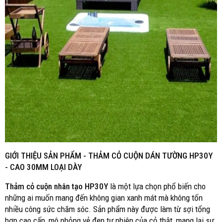
GIỚI THIỆU SẢN PHẨM -
THẢM CỎ CUỘN DÁN TƯỜNG HP30Y
- CAO 30MM LOẠI DÀY
Thảm cỏ cuộn nhân tạo HP30Y
là một lựa chọn phổ biến cho
những ai muốn mang đến không gian xanh mát mà không tốn
nhiều công sức chăm sóc. Sản phẩm này được làm từ sợi tổng
hợp cao cấp, mô phỏng vẻ đẹp tự nhiên của cỏ thật, mang lại sự