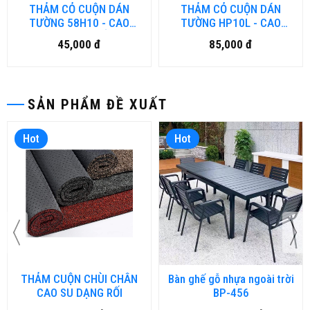
THẢM CỎ CUỘN DÁN
THẢM CỎ CUỘN DÁN
TƯỜNG 58H10 - CAO
TƯỜNG HP10L - CAO
10MM LOẠI MỎNG
10MM LOẠI DÀY
45,000 đ
85,000 đ
SẢN PHẨM ĐỀ XUẤT
Hot
Hot
THẢM CUỘN CHÙI CHÂN
Bàn ghế gỗ nhựa ngoài trời
CAO SU DẠNG RỐI
BP-456