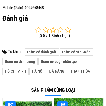
Mobile (Zalo): 0947668448
Đánh giá
(
5.0
/
1
Bình chọn
)
Từ khóa:
thảm cỏ đánh golf
thảm cỏ sân vườn
thảm cỏ dán tường
thảm cỏ cuộn nhân tạo
HỒ CHÍ MINH
HÀ NÔI
ĐÀ NẴNG
THANH HÓA
SẢN PHẨM CÙNG LOẠI
Hot
Hot