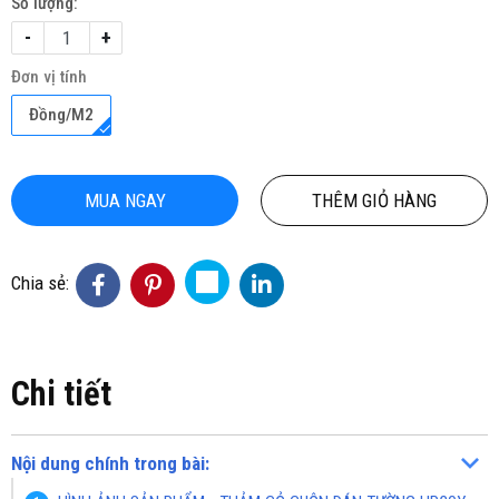
Số lượng:
-
+
Đơn vị tính
Đồng/M2
MUA NGAY
THÊM GIỎ HÀNG
Chia sẻ:
Chi tiết
Nội dung chính trong bài: