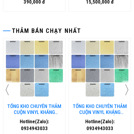
390,000 đ
15,500,000 đ
THẢM BÁN CHẠY NHẤT
TỔNG KHO CHUYÊN THẢM
TỔNG KHO CHUYÊN THẢM
CUỘN VINYL KHÁNG
CUỘN VINYL KHÁNG
KHUẨN TẠI NHA TRANG
KHUẨN TẠI ĐÀ NẴNG
Hotline(Zalo):
Hotline(Zalo):
0934943033
0934943033