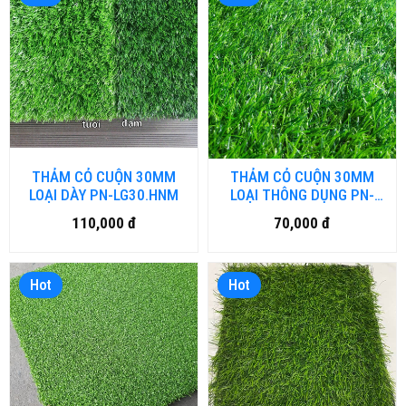
THẢM CỎ CUỘN 30MM
THẢM CỎ CUỘN 30MM
LOẠI DÀY PN-LG30.HNM
LOẠI THÔNG DỤNG PN-
L30.HNM
110,000 đ
70,000 đ
Hot
Hot