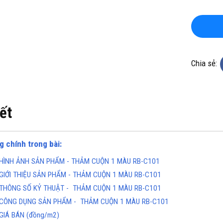
Chia sẻ:
KHO CHUYÊN THẢM CUỘN
TỔNG KHO CHUYÊN THẢM CU
iết
 KHÁNG KHUẨN TẠI HÀ NỘI
VINYL KHÁNG KHUẨN TẠI HỒ 
MINH
ine(Zalo): 0934943033
Hotline(Zalo): 093494303
g chính trong bài:
HÌNH ẢNH SẢN PHẨM - THẢM CUỘN 1 MÀU RB-C101
GIỚI THIỆU SẢN PHẨM - THẢM CUỘN 1 MÀU RB-C101
THÔNG SỐ KỶ THUẬT - THẢM CUỘN 1 MÀU RB-C101
CÔNG DỤNG SẢN PHẨM - THẢM CUỘN 1 MÀU RB-C101
GIÁ BÁN (đồng/m2)