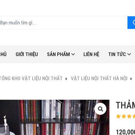
CHỦ
GIỚI THIỆU
SẢN PHẨM
LIÊN HỆ
TIN TỨC
TỔNG KHO VẬT LIỆU NỘI THẤT
VẬT LIỆU NỘI THẤT HÀ NỘI
THẢM
120,00