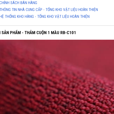
CHÍNH SÁCH BÁN HÀNG
THÔNG TIN NHÀ CUNG CẤP - TỔNG KHO VẬT LIỆU HOÀN THIỆN
HỆ THỐNG KHO HÀNG - TỔNG KHO VẬT LIỆU HOÀN THIỆN
H SẢN PHẨM - THẢM CUỘN 1 MÀU RB-C101