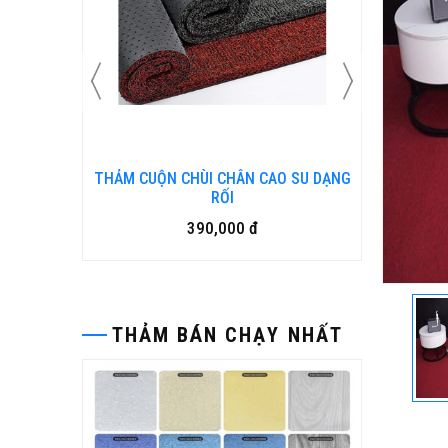
 SU DẠNG
Bàn ghế gỗ nhựa ngoài trời BP-456
15,500,000 đ
THẢM BÁN CHẠY NHẤT