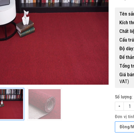
Tên sả
Kích th
Chất li
Cấu trú
Độ dày
Đế thả
Tổng t
Giá bán
VAT)
Số lượng:
-
Đơn vị tín
Đồng/