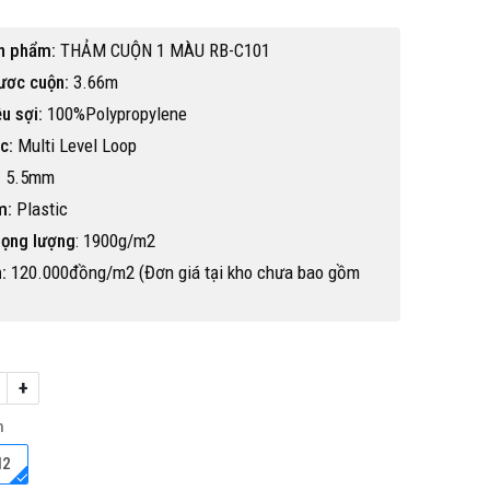
n phẩm:
THẢM CUỘN 1 MÀU RB-C101
ươc cuộn:
3.66m
ệu sợi:
100%Polypropylene
c:
Multi Level Loop
:
5.5mm
m:
Plastic
rọng lượng
: 1900g/m2
:
120.000đồng/m2 (Đơn giá tại kho chưa bao gồm
+
Hot
h
M2