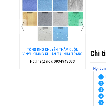
 CUỘN
TỔNG KHO CHUYÊN THẢM CUỘN
TỔNG 
Chi t
HA TRANG
VINYL KHÁNG KHUẨN TẠI ĐÀ NẴNG
VINYL
3033
Hotline(Zalo): 0934943033
Hotl
Nội dun