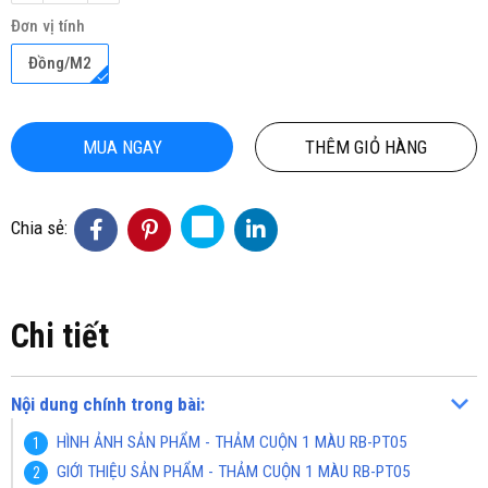
Đơn vị tính
Đồng/M2
MUA NGAY
THÊM GIỎ HÀNG
Chia sẻ:
Chi tiết
Nội dung chính trong bài:
HÌNH ẢNH SẢN PHẨM - THẢM CUỘN 1 MÀU RB-PT05
GIỚI THIỆU SẢN PHẨM - THẢM CUỘN 1 MÀU RB-PT05