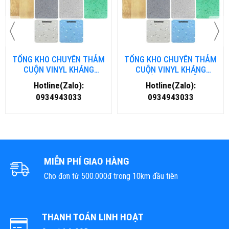
TỔNG KHO CHUYÊN THẢM
TỔNG KHO CHUYÊN THẢM
CUỘN VINYL KHÁNG
CUỘN VINYL KHÁNG
KHUẨN TẠI NHA TRANG
KHUẨN TẠI ĐÀ NẴNG
Hotline(Zalo):
Hotline(Zalo):
0934943033
0934943033
MIỄN PHÍ GIAO HÀNG
Cho đơn từ 500.000đ trong 10km đầu tiên
THANH TOÁN LINH HOẠT