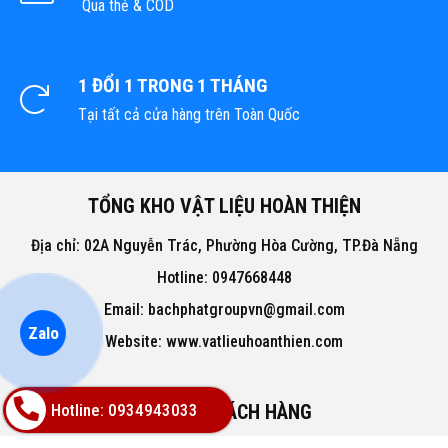
Qua thẻ & COD
1 ĐỔI 1 TRONG 1 THÁNG
Tại tất cả cửa hàng trên Toàn Quốc
TỔNG KHO VẬT LIỆU HOÀN THIỆN
Địa chỉ: 02A Nguyễn Trác, Phường Hòa Cường, TP.Đà Nẵng
Hotline: 0947668448
Email: bachphatgroupvn@gmail.com
Zalo
Website: www.vatlieuhoanthien.com
Hotline: 0934943033
HỖ TRỢ KHÁCH HÀNG