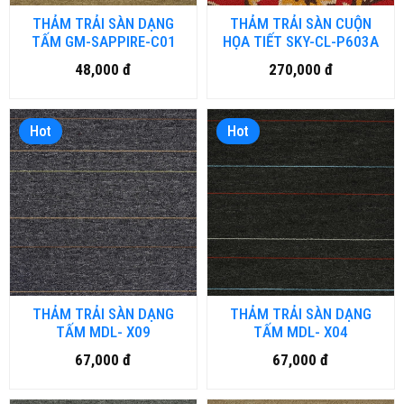
THẢM TRẢI SÀN DẠNG
THẢM TRẢI SÀN CUỘN
TẤM GM-SAPPIRE-C01
HỌA TIẾT SKY-CL-P603A
48,000 đ
270,000 đ
Hot
Hot
THẢM TRẢI SÀN DẠNG
THẢM TRẢI SÀN DẠNG
TẤM MDL- X09
TẤM MDL- X04
67,000 đ
67,000 đ