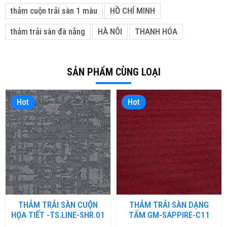
thảm cuộn trải sàn 1 màu
HỒ CHÍ MINH
thảm trải sàn đà nẵng
HÀ NÔI
THANH HÓA
SẢN PHẨM CÙNG LOẠI
Hot
Hot
THẢM TRẢI SÀN CUỘN
THẢM TRẢI SÀN DẠNG
HỌA TIẾT -TS.LINE-SHR.01
TẤM GM-SAPPIRE-C11