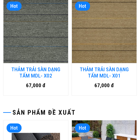
Hot
Hot
THẢM TRẢI SÀN DẠNG
THẢM TRẢI SÀN DẠNG
TẤM MDL- X02
TẤM MDL- X01
67,000 đ
67,000 đ
SẢN PHẨM ĐỀ XUẤT
Hot
Hot