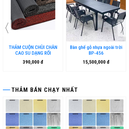
THẢM CUỘN CHÙI CHÂN
Bàn ghế gỗ nhựa ngoài trời
CAO SU DẠNG RỐI
BP-456
390,000 đ
15,500,000 đ
THẢM BÁN CHẠY NHẤT