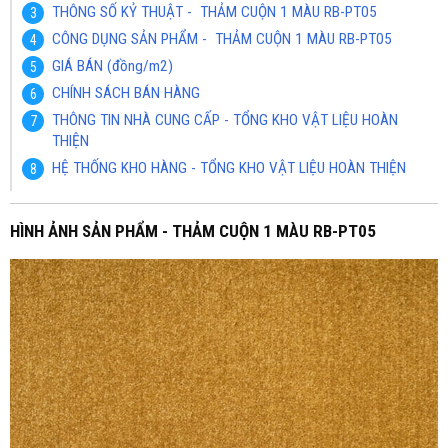
THÔNG SỐ KỶ THUẬT - THẢM CUỘN 1 MÀU RB-PT05
CÔNG DỤNG SẢN PHẨM - THẢM CUỘN 1 MÀU RB-PT05
GIÁ BÁN (đồng/m2)
CHÍNH SÁCH BÁN HÀNG
THÔNG TIN NHÀ CUNG CẤP - TỔNG KHO VẬT LIỆU HOÀN
THIỆN
HỆ THỐNG KHO HÀNG - TỔNG KHO VẬT LIỆU HOÀN THIỆN
HÌNH ẢNH SẢN PHẨM - THẢM CUỘN 1 MÀU RB-PT05