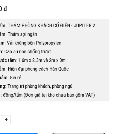
0 đ
ẩm:
THẢM PHÒNG KHÁCH CỔ ĐIỂN - JUPITER 2
hảm:
Thảm sợi ngắn
ảm:
Vải không bện Polypropylen
m:
Cao su non chống trượt
hước tấm
: 1.6m x 2.3m và 2m x 3m
hảm:
Hiện đại phong cách Hàn Quốc
hảm:
Giá rẻ
ng:
Trang trí phòng khách, phòng ngủ
:
đồng/tấm (Đơn giá tại kho chưa bao gồm VAT)
Hot
+