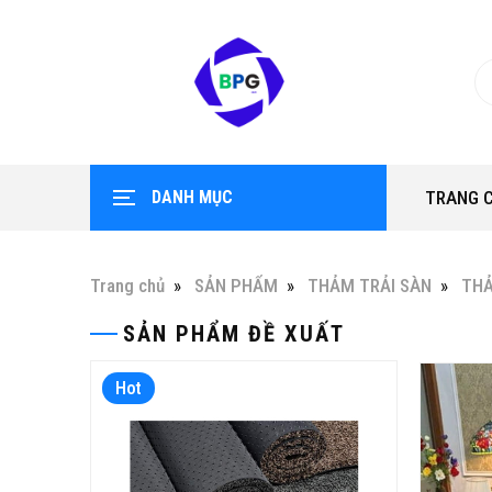
DANH MỤC
TRANG 
Trang chủ
SẢN PHẨM
THẢM TRẢI SÀN
TH
SẢN PHẨM ĐỀ XUẤT
Hot
Hot