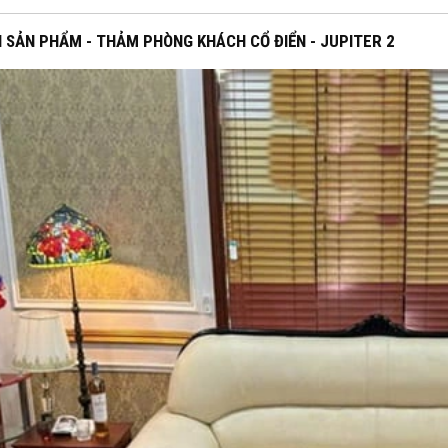
 SẢN PHẨM - THẢM PHÒNG KHÁCH CỔ ĐIỂN - JUPITER 2