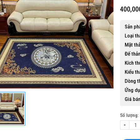
400,00
Sản ph
Loại t
Mặt th
Đế thả
 gỗ nhựa ngoài trời BP-456
Kích t
15,500,000 đ
Kiểu t
Dòng t
Ứng dụ
Giá bán
Số lượng:
-