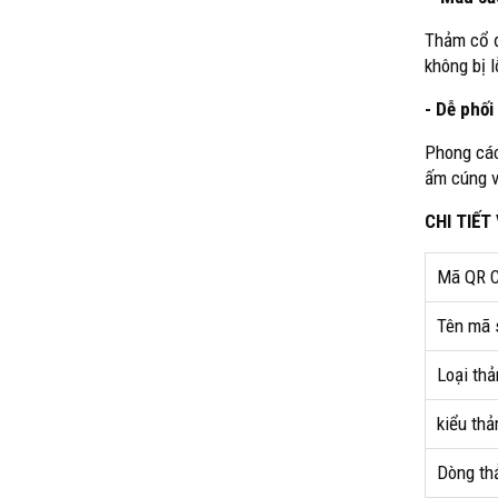
Thảm cổ đ
không bị l
- Dễ phối
Phong các
ấm cúng v
CHI TIẾT
Mã QR C
Tên mã 
Loại thả
kiểu thả
Dòng th