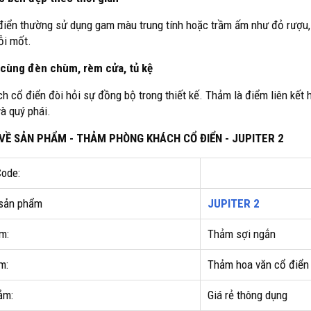
iển thường sử dụng gam màu trung tính hoặc trầm ấm như đỏ rượu, nâ
ỗi mốt.
 cùng đèn chùm, rèm cửa, tủ kệ
h cổ điển đòi hỏi sự đồng bộ trong thiết kế. Thảm là điểm liên kết 
à quý phái.
 VỀ SẢN PHẨM - THẢM PHÒNG KHÁCH CỔ ĐIỂN - JUPITER 2
ode:
sản phẩm
JUPITER 2
m:
Thảm sợi ngắn
m:
Thảm hoa văn cổ điển
ảm:
Giá rẻ thông dụng