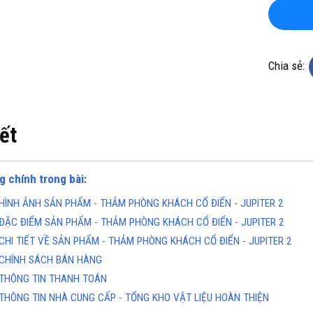
Chia sẻ:
iết
KHO CHUYÊN THẢM CUỘN
TỔNG KHO CHUYÊN THẢM CU
KHÁNG KHUẨN TẠI ĐÀ NẴNG
VINYL KHÁNG KHUẨN TẠI HÀ 
g chính trong bài:
ine(Zalo): 0934943033
Hotline(Zalo): 093494303
HÌNH ẢNH SẢN PHẨM - THẢM PHÒNG KHÁCH CỔ ĐIỂN - JUPITER 2
ĐẶC ĐIỂM SẢN PHẨM - THẢM PHÒNG KHÁCH CỔ ĐIỂN - JUPITER 2
CHI TIẾT VỀ SẢN PHẨM - THẢM PHÒNG KHÁCH CỔ ĐIỂN - JUPITER 2
CHÍNH SÁCH BÁN HÀNG
THÔNG TIN THANH TOÁN
THÔNG TIN NHÀ CUNG CẤP - TỔNG KHO VẬT LIỆU HOÀN THIỆN