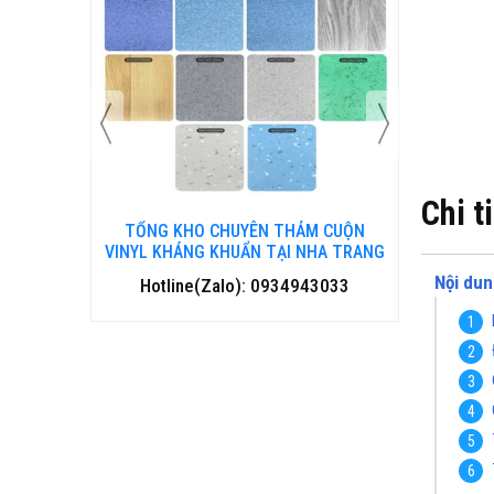
Chi t
 CUỘN
TỔNG KHO CHUYÊN THẢM CUỘN
TỔNG 
HANH HOÁ
VINYL KHÁNG KHUẨN TẠI NHA TRANG
VINYL 
Nội dun
3033
Hotline(Zalo): 0934943033
Hotl