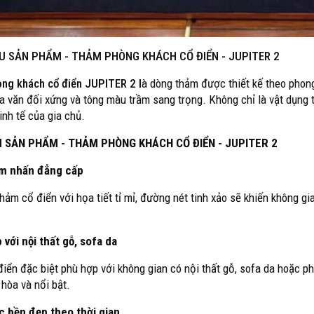
ỆU SẢN PHẨM -
THẢM PHÒNG KHÁCH CỔ ĐIỂN - JUPITER 2
ng khách cổ điển
JUPITER 2 l
à dòng thảm được thiết kế theo phon
oa văn đối xứng và tông màu trầm sang trọng. Không chỉ là vật dụng t
inh tế của gia chủ.
 SẢN PHẨM - THẢM PHÒNG KHÁCH CỔ ĐIỂN - JUPITER 2
ểm nhấn đẳng cấp
hảm cổ điển với họa tiết tỉ mỉ, đường nét tinh xảo sẽ khiến không g
 với nội thất gỗ, sofa da
iển đặc biệt phù hợp với không gian có nội thất gỗ, sofa da hoặc ph
 hòa và nổi bật.
c bền đẹp theo thời gian