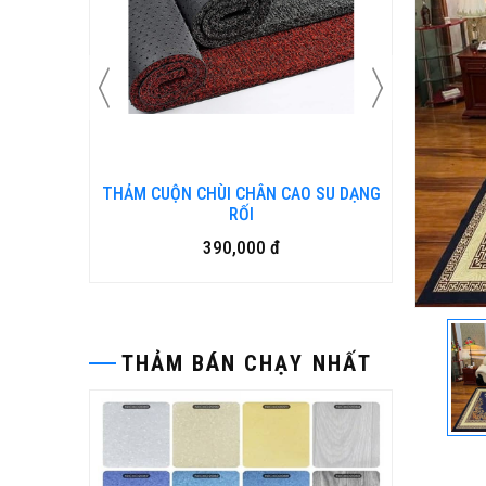
N KIM
THẢM CUỘN CHÙI CHÂN CAO SU DẠNG
Bàn ghế
RỐI
390,000 đ
THẢM BÁN CHẠY NHẤT