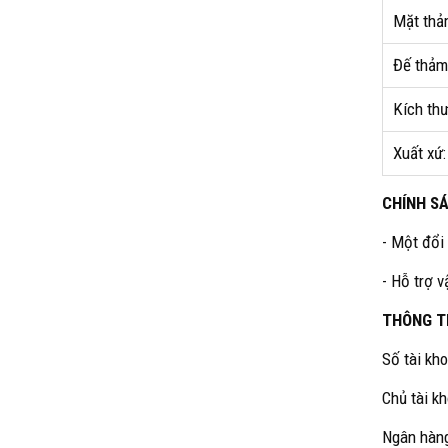
Mặt thả
Đế thảm
Kích th
Xuất xứ:
CHÍNH S
- Một đổi
- Hỗ trợ 
THÔNG T
Số tài kh
Chủ tài 
Ngân hàng