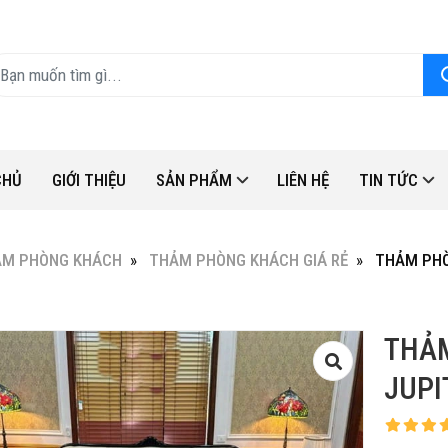
CHỦ
GIỚI THIỆU
SẢN PHẨM
LIÊN HỆ
TIN TỨC
ẢM PHÒNG KHÁCH
THẢM PHÒNG KHÁCH GIÁ RẺ
THẢM PHÒ
THẢM
JUPI