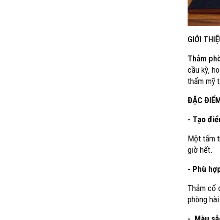
GIỚI THI
Thảm phò
cầu kỳ, h
thẩm mỹ t
ĐẶC ĐIỂM
- Tạo đi
Một tấm t
giờ hết.
- Phù hợp
Thảm cổ đ
phòng hài
- Màu sắ