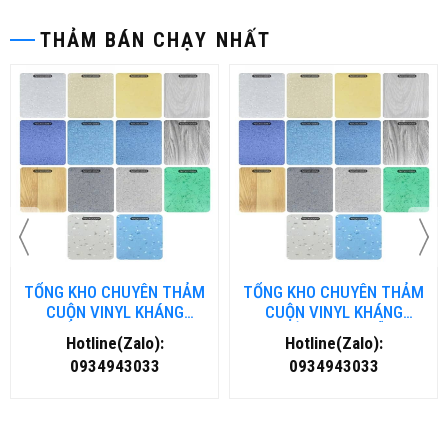
THẢM BÁN CHẠY NHẤT
TỔNG KHO CHUYÊN THẢM
TỔNG KHO CHUYÊN THẢM
CUỘN VINYL KHÁNG
CUỘN VINYL KHÁNG
KHUẨN TẠI NHA TRANG
KHUẨN TẠI ĐÀ NẴNG
Hotline(Zalo):
Hotline(Zalo):
0934943033
0934943033