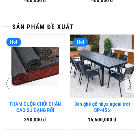
400,000 đ
400,000 đ
SẢN PHẨM ĐỀ XUẤT
Hot
Hot
THẢM CUỘN CHÙI CHÂN
Bàn ghế gỗ nhựa ngoài trời
CAO SU DẠNG RỐI
BP-456
390,000 đ
15,500,000 đ