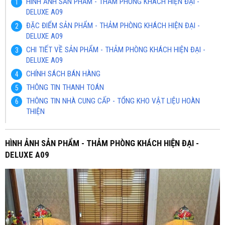
HÌNH ẢNH SẢN PHẨM - THẢM PHÒNG KHÁCH HIỆN ĐẠI -
DELUXE A09
ĐẶC ĐIỂM SẢN PHẨM - THẢM PHÒNG KHÁCH HIỆN ĐẠI -
DELUXE A09
CHI TIẾT VỀ SẢN PHẨM - THẢM PHÒNG KHÁCH HIỆN ĐẠI -
DELUXE A09
CHÍNH SÁCH BÁN HÀNG
THÔNG TIN THANH TOÁN
THÔNG TIN NHÀ CUNG CẤP - TỔNG KHO VẬT LIỆU HOÀN
THIỆN
HÌNH ẢNH SẢN PHẨM - THẢM PHÒNG KHÁCH HIỆN ĐẠI -
DELUXE A09