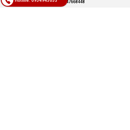
Hotline: 0934943033
Hotline: 0947668448
Email: bachphatgroupvn@gmail.com
Website: www.vatlieuhoanthien.com
HỖ TRỢ KHÁCH HÀNG
Hướng dẫn mua hàng
Hướng dẫn thanh toán
Chính sách đổi trả
Chính sách thanh toán
VỀ CHÚNG TÔI
Hàng mới 100% bảo hành chính hãng
Chính sách bảo mật tuyệt đối thông tin khách hàng