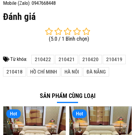
Mobile (Zalo): 0947668448
Đánh giá
(
5.0
/
1
Bình chọn
)
Từ khóa:
210422
210421
210420
210419
210418
HỒ CHÍ MINH
HÀ NÔI
ĐÀ NẴNG
SẢN PHẨM CÙNG LOẠI
Hot
Hot