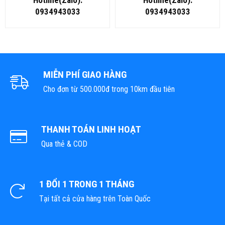
Hotline(Zalo):
Hotline(Zalo):
0934943033
0934943033
MIỄN PHÍ GIAO HÀNG
Cho đơn từ 500.000đ trong 10km đầu tiên
THANH TOÁN LINH HOẠT
Qua thẻ & COD
1 ĐỔI 1 TRONG 1 THÁNG
Tại tất cả cửa hàng trên Toàn Quốc