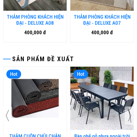
THẢM PHÒNG KHÁCH HIỆN
THẢM PHÒNG KHÁCH HIỆN
ĐẠI - DELUXE A08
ĐẠI - DELUXE A07
400,000 đ
400,000 đ
SẢN PHẨM ĐỀ XUẤT
Hot
Hot
THẢM CUỘN CHÙI CHÂN
Bàn ghế gỗ nhựa ngoài trời