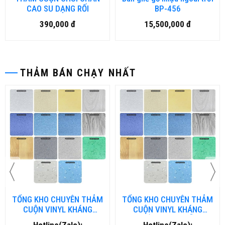
CAO SU DẠNG RỐI
BP-456
390,000 đ
15,500,000 đ
THẢM BÁN CHẠY NHẤT
TỔNG KHO CHUYÊN THẢM
TỔNG KHO CHUYÊN THẢM
CUỘN VINYL KHÁNG
CUỘN VINYL KHÁNG
KHUẨN TẠI NHA TRANG
KHUẨN TẠI ĐÀ NẴNG