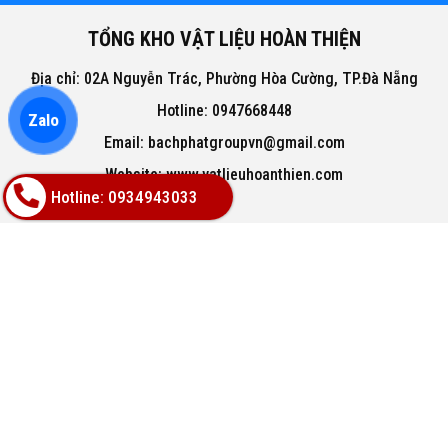
TỔNG KHO VẬT LIỆU HOÀN THIỆN
Địa chỉ: 02A Nguyễn Trác, Phường Hòa Cường, TP.Đà Nẵng
Hotline: 0947668448
Zalo
Email: bachphatgroupvn@gmail.com
Website: www.vatlieuhoanthien.com
Hotline: 0934943033
HỖ TRỢ KHÁCH HÀNG
Hướng dẫn mua hàng
Hướng dẫn thanh toán
Chính sách đổi trả
Chính sách thanh toán