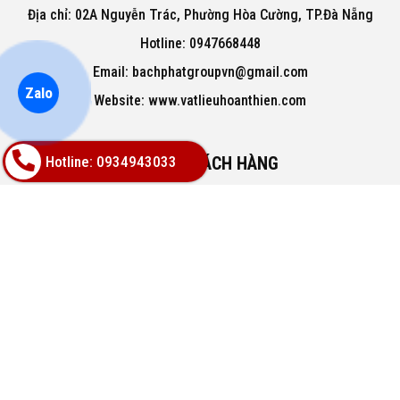
Địa chỉ: 02A Nguyễn Trác, Phường Hòa Cường, TP.Đà Nẵng
Hotline: 0947668448
Email: bachphatgroupvn@gmail.com
Zalo
Website: www.vatlieuhoanthien.com
Hotline: 0934943033
HỖ TRỢ KHÁCH HÀNG
Hướng dẫn mua hàng
Hướng dẫn thanh toán
Chính sách đổi trả
Chính sách thanh toán
VỀ CHÚNG TÔI
Hàng mới 100% bảo hành chính hãng