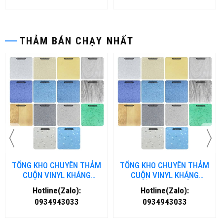
THẢM BÁN CHẠY NHẤT
TỔNG KHO CHUYÊN THẢM
TỔNG KHO CHUYÊN THẢM
CUỘN VINYL KHÁNG
CUỘN VINYL KHÁNG
KHUẨN TẠI NHA TRANG
KHUẨN TẠI ĐÀ NẴNG
Hotline(Zalo):
Hotline(Zalo):
0934943033
0934943033