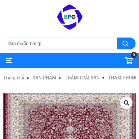
0
Trang chủ
SẢN PHẨM
THẢM TRẢI SÀN
THẢM PHÒNG 