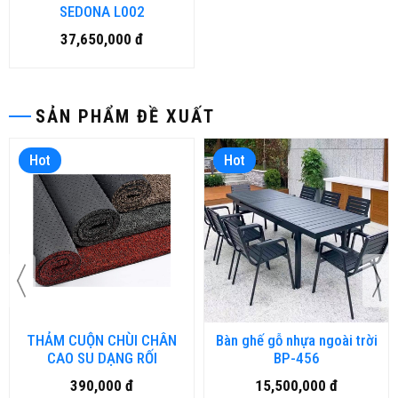
SEDONA L002
37,650,000 đ
SẢN PHẨM ĐỀ XUẤT
Hot
Hot
THẢM CUỘN CHÙI CHÂN
Bàn ghế gỗ nhựa ngoài trời
CAO SU DẠNG RỐI
BP-456
390,000 đ
15,500,000 đ