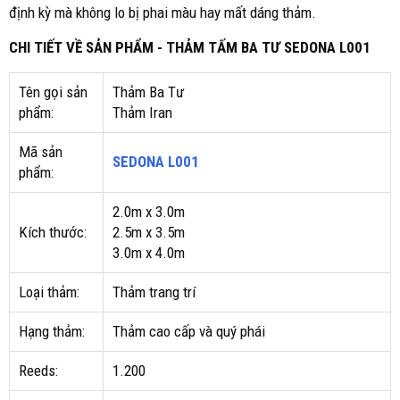
định kỳ mà không lo bị phai màu hay mất dáng thảm.
CHI TIẾT VỀ SẢN PHẨM - THẢM TẤM BA TƯ SEDONA L001
Tên gọi sản
Thảm Ba Tư
phẩm:
Thảm Iran
Mã sản
SEDONA L001
phẩm:
2.0m x 3.0m
Kích thước:
2.5m x 3.5m
3.0m x 4.0m
Loại thảm:
Thảm trang trí
Hạng thảm:
Thảm cao cấp và quý phái
Reeds:
1.200