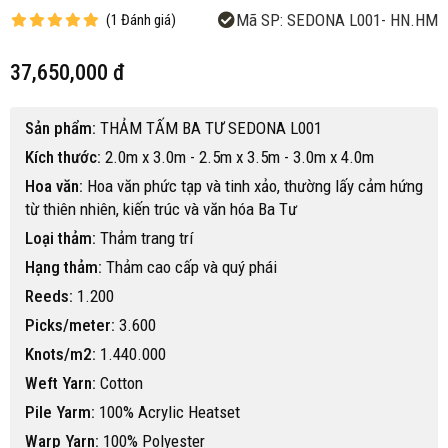
Mã SP:
SEDONA L001- HN.HM
(
1
Đánh giá
)
37,650,000 đ
Sản phẩm:
THẢM TẤM BA TƯ SEDONA L001
Kích thước:
2.0m x 3.0m - 2.5m x 3.5m - 3.0m x 4.0m
Hoa văn:
Hoa văn phức tạp và tinh xảo, thường lấy cảm hứng
từ thiên nhiên, kiến trúc và văn hóa Ba Tư
Loại thảm:
Thảm trang trí
Hạng thảm:
Thảm cao cấp và quý phái
Reeds:
1.200
Picks/meter:
3.600
Knots/m2:
1.440.000
Weft Yarn:
Cotton
Pile Yarm:
100% Acrylic Heatset
Warp Yarn:
100% Polyester