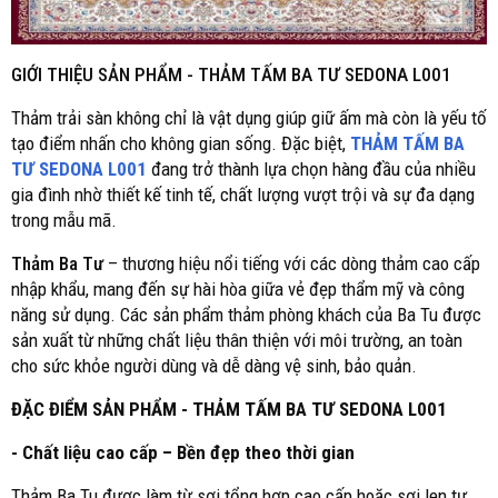
GIỚI THIỆU SẢN PHẨM -
THẢM TẤM BA TƯ SEDONA L001
Thảm trải sàn không chỉ là vật dụng giúp giữ ấm mà còn là yếu tố
tạo điểm nhấn cho không gian sống. Đặc biệt,
THẢM TẤM BA
TƯ SEDONA L001
đang trở thành lựa chọn hàng đầu của nhiều
gia đình nhờ thiết kế tinh tế, chất lượng vượt trội và sự đa dạng
trong mẫu mã.
Thảm Ba Tư
– thương hiệu nổi tiếng với các dòng thảm cao cấp
nhập khẩu, mang đến sự hài hòa giữa vẻ đẹp thẩm mỹ và công
năng sử dụng. Các sản phẩm thảm phòng khách của Ba Tu được
sản xuất từ những chất liệu thân thiện với môi trường, an toàn
cho sức khỏe người dùng và dễ dàng vệ sinh, bảo quản.
ĐẶC ĐIỂM SẢN PHẨM - THẢM TẤM BA TƯ SEDONA L001
- Chất liệu cao cấp – Bền đẹp theo thời gian
Thảm Ba Tu được làm từ sợi tổng hợp cao cấp hoặc sợi len tự