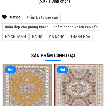
(
5.0
/
1
Bình chọn
)
Từ khóa:
thảm ba tu cao cấp
thảm đẹp cho phòng khách
thảm phòng khách cao cấp
HỒ CHÍ MINH
HÀ NÔI
ĐÀ NẴNG
THANH HÓA
SẢN PHẨM CÙNG LOẠI
Hot
Hot