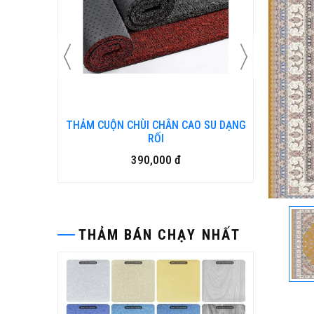
N KIM
THẢM CUỘN CHÙI CHÂN CAO SU DẠNG
Bàn ghế
RỐI
390,000 đ
THẢM BÁN CHẠY NHẤT