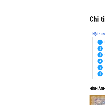
Chi t
Nội dun
HÌNH ẢN