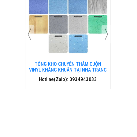
 CUỘN
TỔNG KHO CHUYÊN THẢM CUỘN
TỔNG 
HANH HOÁ
VINYL KHÁNG KHUẨN TẠI NHA TRANG
VINYL 
3033
Hotline(Zalo): 0934943033
Hotl