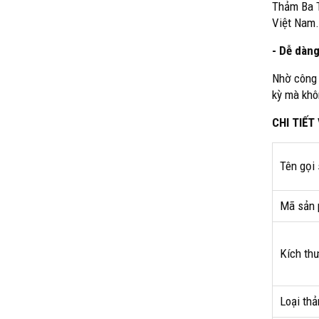
Thảm Ba T
Việt Nam.
- Dễ dàng
Nhờ công 
kỳ mà khô
CHI TIẾ
Tên gọi
Mã sản 
Kích th
Loại thả