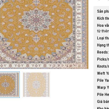
Sản ph
Kích th
Hoa vă
từ thiê
Loại t
 gỗ nhựa ngoài trời BP-456
Hạng t
15,500,000 đ
Reeds:
Picks/
Knots/
Weft Y
Pile Ya
Warp Y
Pile He
Giá bán
Kho hà