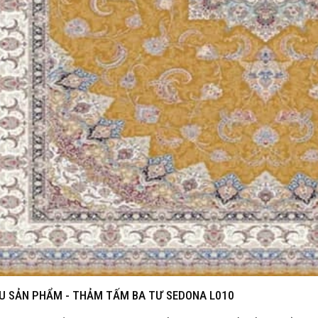
ỆU SẢN PHẨM -
THẢM TẤM BA TƯ SEDONA L010