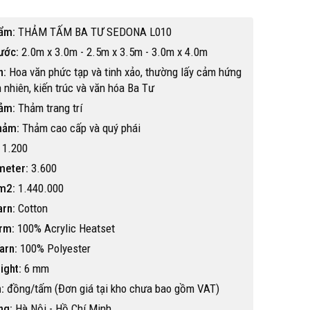
ẩm:
THẢM TẤM BA TƯ SEDONA L010
ước:
2.0m x 3.0m - 2.5m x 3.5m - 3.0m x 4.0m
n:
Hoa văn phức tạp và tinh xảo, thường lấy cảm hứng
n nhiên, kiến trúc và văn hóa Ba Tư
hảm:
Thảm trang trí
hảm:
Thảm cao cấp và quý phái
1.200
meter:
3.600
m2:
1.440.000
arn:
Cotton
rm:
100% Acrylic Heatset
arn:
100% Polyester
Hot
ight:
6 mm
:
đồng/tấm (Đơn giá tại kho chưa bao gồm VAT)
ng:
Hà Nội - Hồ Chí Minh