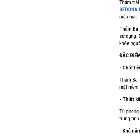
Thảm trải
SEDONA 
mẫu mã.
Thảm Ba
sử dụng. 
khỏe ngườ
ĐẶC ĐIỂ
- Chất li
Thảm Ba T
mặt mềm m
- Thiết 
Từ phong 
trung tính
- Khả năn