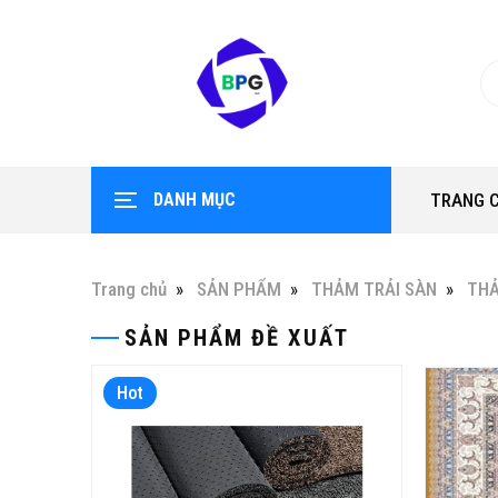
DANH MỤC
TRANG 
Trang chủ
SẢN PHẨM
THẢM TRẢI SÀN
THẢ
SẢN PHẨM ĐỀ XUẤT
Hot
Hot