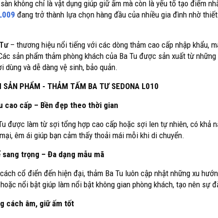
 sàn không chỉ là vật dụng giúp giữ ấm mà còn là yếu tố tạo điểm nh
L009
đang trở thành lựa chọn hàng đầu của nhiều gia đình nhờ thiết 
 Tư
– thương hiệu nổi tiếng với các dòng thảm cao cấp nhập khẩu, 
Các sản phẩm thảm phòng khách của Ba Tu được sản xuất từ những ch
i dùng và dễ dàng vệ sinh, bảo quản.
M SẢN PHẨM - THẢM TẤM BA TƯ SEDONA L010
ệu cao cấp – Bền đẹp theo thời gian
u được làm từ sợi tổng hợp cao cấp hoặc sợi len tự nhiên, có khả n
ại, êm ái giúp bạn cảm thấy thoải mái mỗi khi di chuyển.
kế sang trọng – Đa dạng mẫu mã
cách cổ điển đến hiện đại, thảm Ba Tu luôn cập nhật những xu hướng 
 hoặc nổi bật giúp làm nổi bật không gian phòng khách, tạo nên sự đ
g cách âm, giữ ấm tốt