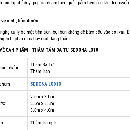
u có lớp đế dày giúp cách âm hiệu quả, giảm tiếng ồn khi di chuyển 
 vệ sinh, bảo dưỡng
nghệ xử lý bề mặt tiên tiến, bụi bẩn không dễ bám sâu vào sợi vải. B
ng lo bị phai màu hay mất dáng thảm.
T VỀ SẢN PHẨM - THẢM TẤM BA TƯ SEDONA L010
Thảm Ba Tư
 sản phẩm:
Thảm Iran
phẩm:
SEDONA L0010
2.0m x 3.0m
ước:
2.5m x 3.5m
3.0m x 4.0m
m:
Thảm trang trí