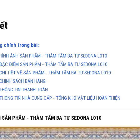
iết
g chính trong bài:
HÌNH ẢNH SẢN PHẨM - THẢM TẤM BA TƯ SEDONA L010
ĐẶC ĐIỂM SẢN PHẨM - THẢM TẤM BA TƯ SEDONA L010
CHI TIẾT VỀ SẢN PHẨM - THẢM TẤM BA TƯ SEDONA L010
CHÍNH SÁCH BÁN HÀNG
THÔNG TIN THANH TOÁN
THÔNG TIN NHÀ CUNG CẤP - TỔNG KHO VẬT LIỆU HOÀN THIỆN
H SẢN PHẨM - THẢM TẤM BA TƯ SEDONA L010