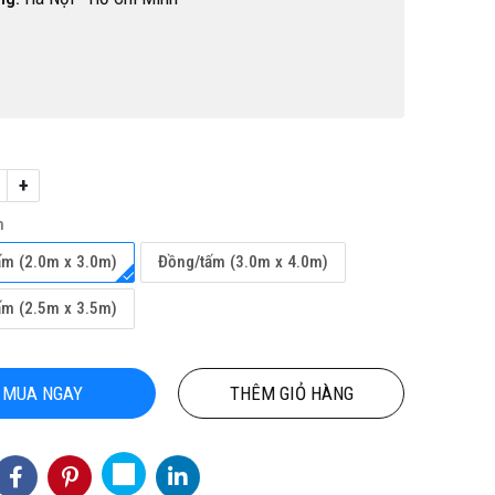
+
h
ỘN
TỔNG KHO CHUYÊN THẢM CUỘN
THẢM CUỘN
NỘI
VINYL KHÁNG KHUẨN TẠI HỒ CHÍ
ấm (2.0m x 3.0m)
Đồng/tấm (3.0m x 4.0m)
MINH
3
Hotline(Zalo): 0934943033
ấm (2.5m x 3.5m)
MUA NGAY
THÊM GIỎ HÀNG