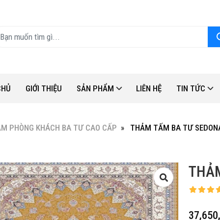
CHỦ
GIỚI THIỆU
SẢN PHẨM
LIÊN HỆ
TIN TỨC
M PHÒNG KHÁCH BA TƯ CAO CẤP
THẢM TẤM BA TƯ SEDON
THẢM
37,650