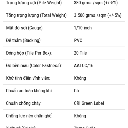
Trọng lượng sợi (Pile Weight):
380 grms./sqm (+/-5%)
Tổng trọng lượng (Total Weight):
3.500 grms./sqm (+/-5%)
Mật độ sợi (Gauge):
1/10 inch
Đế thảm (Backing):
PVC
Đóng hộp (Tile Per Box):
20 Tile
Độ bền màu (Color Fastness):
AATCC/16
Khử tỉnh điện vĩnh viễn:
Không
Chuẩn an toàn không khí:
Có
Chuẩn chống cháy:
CRI Green Label
Chống lực nén chân ghế:
Không