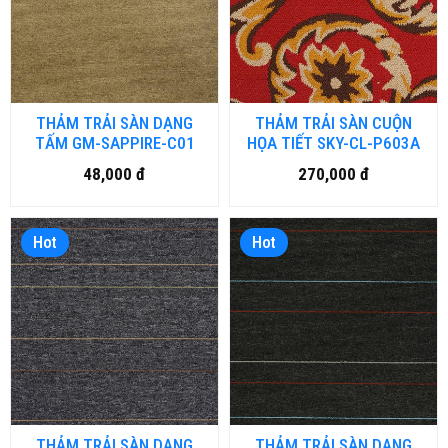
THẢM TRẢI SÀN DẠNG
THẢM TRẢI SÀN CUỘN
TẤM GM-SAPPIRE-C01
HỌA TIẾT SKY-CL-P603A
48,000 đ
270,000 đ
Hot
Hot
THẢM TRẢI SÀN DẠNG
THẢM TRẢI SÀN DẠNG