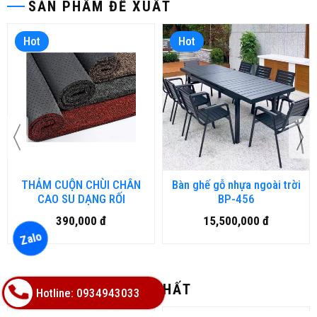
SẢN PHẨM ĐỀ XUẤT
Hot
Hot
THẢM CUỘN CHÙI CHÂN
Bàn ghế gỗ nhựa ngoài trời
CAO SU DẠNG RỐI
BP-456
390,000 đ
15,500,000 đ
Zalo
THẢM BÁN CHẠY NHẤT
Hotline: 0934943033