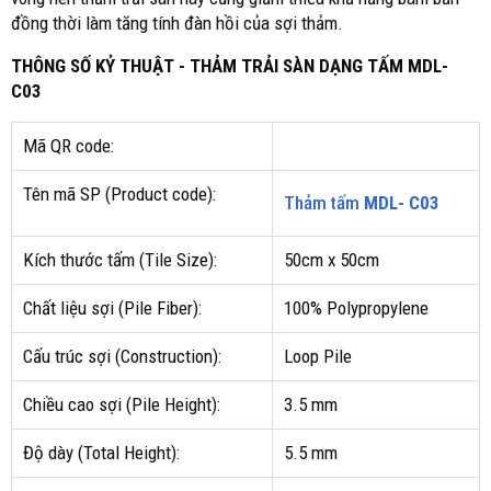
đồng thời làm tăng tính đàn hồi của sợi thảm.
THÔNG SỐ KỶ THUẬT - THẢM TRẢI SÀN DẠNG TẤM MDL-
C03
Mã QR code:
Tên mã SP (Product code):
Thảm tấm
MDL- C03
Kích thước tấm (Tile Size):
50cm x 50cm
Chất liệu sợi (Pile Fiber):
100% Polypropylene
Cấu trúc sợi (Construction):
Loop Pile
Chiều cao sợi (Pile Height):
3.5 mm
Độ dày (Total Height):
5.5 mm