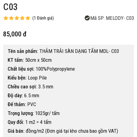
C03
Mã SP:
MELODY- C03
(
1
Đánh giá
)
85,000 đ
Tên sản phẩm:
THẢM TRẢI SÀN DẠNG TẤM MDL- C03
KT tấm:
50cm x 50cm
Chất liệu sợi:
100%Polypropylene
Kiểu bện:
Loop Pile
Chiều cao sợi:
3.5 mm
Độ dày:
6.5 mm
Đế thảm:
PVC
Trọng lượng
: 1025gr/ tấm
Quy đổi:
1 m2 = 4 tấm
Giá bán:
đồng/m2 (Đơn giá tại kho chưa bao gồm VAT)