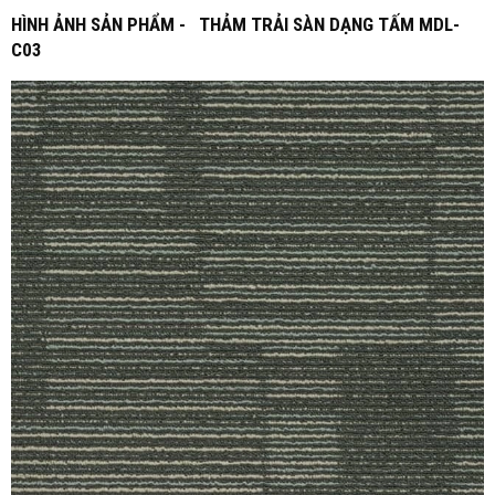
HÌNH ẢNH SẢN PHẨM - THẢM TRẢI SÀN DẠNG TẤM MDL-
C03