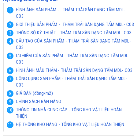
HÌNH ẢNH SẢN PHẨM - THẢM TRẢI SÀN DẠNG TẤM MDL-
C03
GIỚI THIỆU SẢN PHẨM - THẢM TRẢI SÀN DẠNG TẤM MDL- C03
THÔNG SỐ KỶ THUẬT - THẢM TRẢI SÀN DẠNG TẤM MDL- C03
CẤU TẠO CỦA SẢN PHẨM - THẢM TRẢI SÀN DẠNG TẤM MDL-
C03
ƯU ĐIỂM CỦA SẢN PHẨM - THẢM TRẢI SÀN DẠNG TẤM MDL-
C03
HÌNH ẢNH MẪU THẢM - THẢM TRẢI SÀN DẠNG TẤM MDL- C03
CÔNG DỤNG SẢN PHẨM - THẢM TRẢI SÀN DẠNG TẤM MDL-
C03
GIÁ BÁN (đồng/m2)
CHÍNH SÁCH BÁN HÀNG
THÔNG TIN NHÀ CUNG CẤP - TỔNG KHO VẬT LIỆU HOÀN
THIỆN
HỆ THỐNG KHO HÀNG - TỔNG KHO VẬT LIỆU HOÀN THIỆN