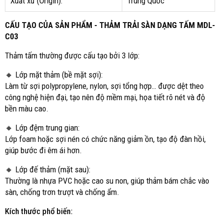
Xuất xứ (Origin):
Trung Quốc
CẤU TẠO CỦA SẢN PHẨM - THẢM TRẢI SÀN DẠNG TẤM MDL-
C03
Thảm tấm thường được cấu tạo bởi 3 lớp:
🔸 Lớp mặt thảm (bề mặt sợi):
Làm từ sợi polypropylene, nylon, sợi tổng hợp… được dệt theo
công nghệ hiện đại, tạo nên độ mềm mại, họa tiết rõ nét và độ
bền màu cao.
🔸 Lớp đệm trung gian:
Lớp foam hoặc sợi nén có chức năng giảm ồn, tạo độ đàn hồi,
giúp bước đi êm ái hơn.
🔸 Lớp đế thảm (mặt sau):
Thường là nhựa PVC hoặc cao su non, giúp thảm bám chắc vào
sàn, chống trơn trượt và chống ẩm.
Kích thước phổ biến: