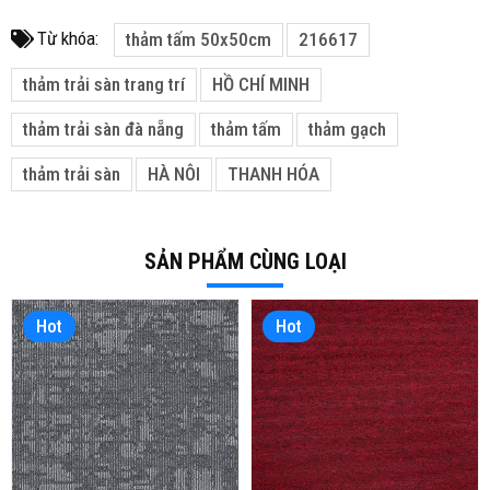
Từ khóa:
thảm tấm 50x50cm
216617
thảm trải sàn trang trí
HỒ CHÍ MINH
thảm trải sàn đà nẵng
thảm tấm
thảm gạch
thảm trải sàn
HÀ NÔI
THANH HÓA
SẢN PHẨM CÙNG LOẠI
Hot
Hot