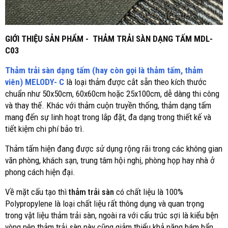
GIỚI THIỆU SẢN PHẨM - THẢM TRẢI SÀN DẠNG TẤM MDL-
C03
Thảm trải sàn dạng tấm (hay còn gọi là thảm tấm, thảm
viên) MELODY- C
là loại thảm được cắt sẵn theo kích thước
chuẩn như 50x50cm, 60x60cm hoặc 25x100cm, dễ dàng thi công
và thay thế. Khác với thảm cuộn truyền thống, thảm dạng tấm
mang đến sự linh hoạt trong lắp đặt, đa dạng trong thiết kế và
tiết kiệm chi phí bảo trì.
Thảm tấm hiện đang được sử dụng rộng rãi trong các không gian
văn phòng, khách sạn, trung tâm hội nghị, phòng họp hay nhà ở
phong cách hiện đại.
Về mặt cấu tạo thì
thảm trải sàn
có chất liệu là 100%
Polypropylene là loại chất liệu rất thông dụng và quan trọng
trong vật liệu thảm trải sàn, ngoài ra với cấu trúc sợi là kiểu bện
vòng nên thảm trải sàn này cũng giảm thiểu khả năng bám bẩn