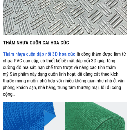
THẢM NHỰA CUỘN GAI HOA CÚC
Thảm nhựa cuộn dập nổi 3D
hoa cúc
là dòng thảm được làm từ
nhựa PVC cao cấp, có thiết kế bề mặt dập nổi 3D giúp tăng
cường độ ma sát, hạn chế trơn trượt và nâng cao tính thẩm
mỹ.Sản phẩm này dạng cuộn linh hoạt, dễ dàng cắt theo kích
thước mong muốn, phù hợp với nhiều không gian như nhà ở, văn
phòng, khách sạn, nhà hàng, trung tâm thương mại, lối đi công
cộng…