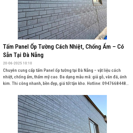
Tấm Panel Ốp Tường Cách Nhiệt, Chống Ẩm – Có
Sẵn Tại Đà Nẵng
20-06-2025 10:10
Chuyên cung cấp tấm Panel ốp tường tại Đà Nẵng – vật liệu cách
nhiệt, chống ẩm, thẩm mỹ cao. Đa dạng mẫu mã: giả gỗ, vân đá, ánh
kim. Thi công nhanh, bền đẹp, giá tốt tận kho. Hotline: 0947668448
Wedsite: vatlieuhoanthien.com