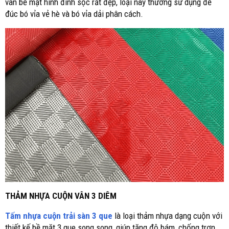
vân bề mặt hình đinh sọc rất đẹp, loại này thường sử dụng để
đúc bó vỉa vẻ hè và bó vỉa dải phân cách.
THẢM NHỰA CUỘN VÂN 3 DIÊM
Tấm nhựa cuộn trải sàn 3 que
là loại thảm nhựa dạng cuộn với
thiết kế bề mặt 3 que song song, giúp tăng độ bám, chống trơn