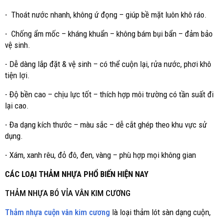
- Thoát nước nhanh, không ứ đọng – giúp bề mặt luôn khô ráo.
- Chống ẩm mốc – kháng khuẩn – không bám bụi bẩn – đảm bảo
vệ sinh.
- Dễ dàng lắp đặt & vệ sinh – có thể cuộn lại, rửa nước, phơi khô
tiện lợi.
- Độ bền cao – chịu lực tốt – thích hợp môi trường có tần suất đi
lại cao.
- Đa dạng kích thước – màu sắc – dễ cắt ghép theo khu vực sử
dụng.
- Xám, xanh rêu, đỏ đô, đen, vàng – phù hợp mọi không gian
CÁC LOẠI THẢM NHỰA PHỔ BIẾN HIỆN NAY
THẢM NHỰA BÓ VỈA VÂN KIM CƯƠNG
Thảm nhựa cuộn vân kim cương
là loại thảm lót sàn dạng cuộn,