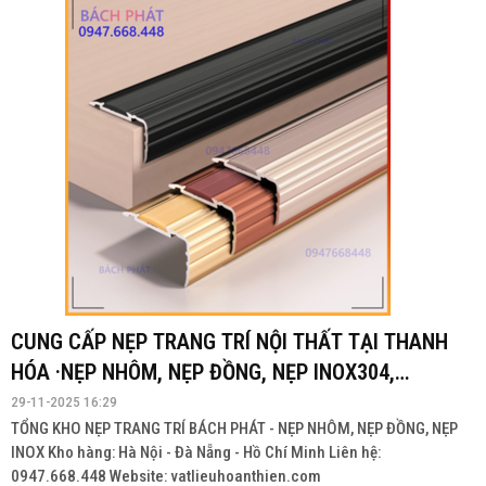
CUNG CẤP NẸP TRANG TRÍ NỘI THẤT TẠI THANH
HÓA ·NẸP NHÔM, NẸP ĐỒNG, NẸP INOX304,
INOX201
29-11-2025 16:29
TỔNG KHO NẸP TRANG TRÍ BÁCH PHÁT - NẸP NHÔM, NẸP ĐỒNG, NẸP
INOX Kho hàng: Hà Nội - Đà Nẵng - Hồ Chí Minh Liên hệ:
0947.668.448 Website: vatlieuhoanthien.com