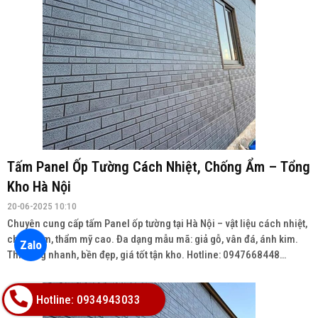
Tấm Panel Ốp Tường Cách Nhiệt, Chống Ẩm – Tổng
Kho Hà Nội
20-06-2025 10:10
Chuyên cung cấp tấm Panel ốp tường tại Hà Nội – vật liệu cách nhiệt,
chống ẩm, thẩm mỹ cao. Đa dạng mẫu mã: giả gỗ, vân đá, ánh kim.
Zalo
Thi công nhanh, bền đẹp, giá tốt tận kho. Hotline: 0947668448
Wedsite: vatlieuhoanthien.com
Hotline: 0934943033