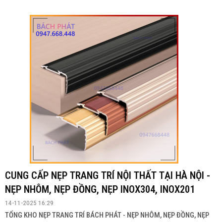
CUNG CẤP NẸP TRANG TRÍ NỘI THẤT TẠI HÀ NỘI -
NẸP NHÔM, NẸP ĐỒNG, NẸP INOX304, INOX201
14-11-2025 16:29
TỔNG KHO NẸP TRANG TRÍ BÁCH PHÁT - NẸP NHÔM, NẸP ĐỒNG, NẸP