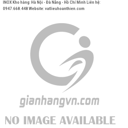
INOX Kho hàng: Hà Nội - Đà Nẵng - Hồ Chí Minh Liên hệ:
0947.668.448 Website: vatlieuhoanthien.com