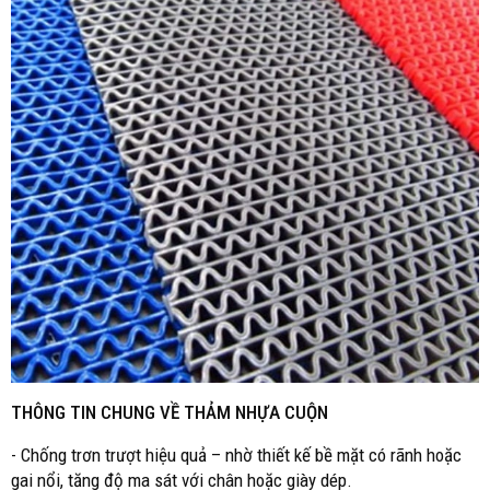
THÔNG TIN CHUNG VỀ THẢM NHỰA CUỘN
- Chống trơn trượt hiệu quả – nhờ thiết kế bề mặt có rãnh hoặc
gai nổi, tăng độ ma sát với chân hoặc giày dép.