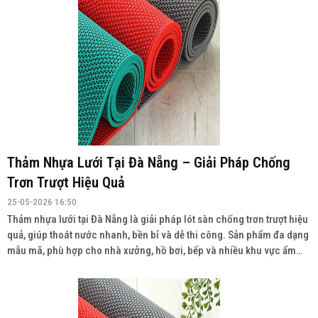
Thảm Nhựa Lưới Tại Đà Nẵng – Giải Pháp Chống
Trơn Trượt Hiệu Quả
25-05-2026 16:50
Thảm nhựa lưới tại Đà Nẵng là giải pháp lót sàn chống trơn trượt hiệu
quả, giúp thoát nước nhanh, bền bỉ và dễ thi công. Sản phẩm đa dạng
mẫu mã, phù hợp cho nhà xưởng, hồ bơi, bếp và nhiều khu vực ẩm
ướt. Liên hệ: 0934943033