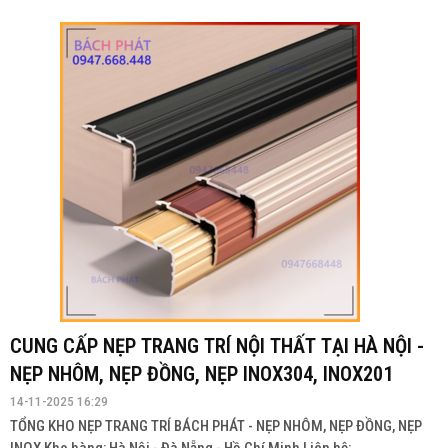
CUNG CẤP NẸP TRANG TRÍ NỘI THẤT TẠI HÀ NỘI -
NẸP NHÔM, NẸP ĐỒNG, NẸP INOX304, INOX201
14-11-2025 16:29
TỔNG KHO NẸP TRANG TRÍ BÁCH PHÁT - NẸP NHÔM, NẸP ĐỒNG, NẸP