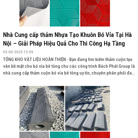
Nhà Cung cấp thảm Nhựa Tạo Khuôn Bó Vỉa Tại Hà
Nội – Giải Pháp Hiệu Quả Cho Thi Công Hạ Tầng
05-06-2025 13:09
TỔNG KHO VẬT LIỆU HOÀN THIỆN - Bạn đang tìm kiếm thảm cuộn tạo
vân bề mặt cho bó vỉa bê tông cho các công trình Bách Phát Group là
nhà cung cấp thảm cuộn bó vỉa bê tông uy tín, chuyên phân phối đa
dạng sản phẩm với chất lượng cao, giá cả cạnh tranh và giao hàng
toàn quốc.