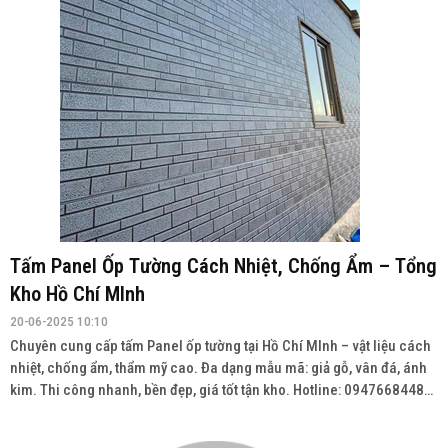
Tấm Panel Ốp Tường Cách Nhiệt, Chống Ẩm – Tổng
Kho Hồ Chí MInh
20-06-2025 10:10
Chuyên cung cấp tấm Panel ốp tường tại Hồ Chí MInh – vật liệu cách
nhiệt, chống ẩm, thẩm mỹ cao. Đa dạng mẫu mã: giả gỗ, vân đá, ánh
kim. Thi công nhanh, bền đẹp, giá tốt tận kho. Hotline: 0947668448
Wedsite: vatlieuhoanthien.com