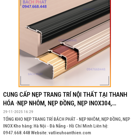
CUNG CẤP NẸP TRANG TRÍ NỘI THẤT TẠI THANH
HÓA ·NẸP NHÔM, NẸP ĐỒNG, NẸP INOX304,
INOX201
29-11-2025 16:29
TỔNG KHO NẸP TRANG TRÍ BÁCH PHÁT - NẸP NHÔM, NẸP ĐỒNG, NẸP
INOX Kho hàng: Hà Nội - Đà Nẵng - Hồ Chí Minh Liên hệ:
0947.668.448 Website: vatlieuhoanthien.com