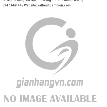
INOX Kho hàng: Hà Nội - Đà Nẵng - Hồ Chí Minh Liên hệ:
0947.668.448 Website: vatlieuhoanthien.com