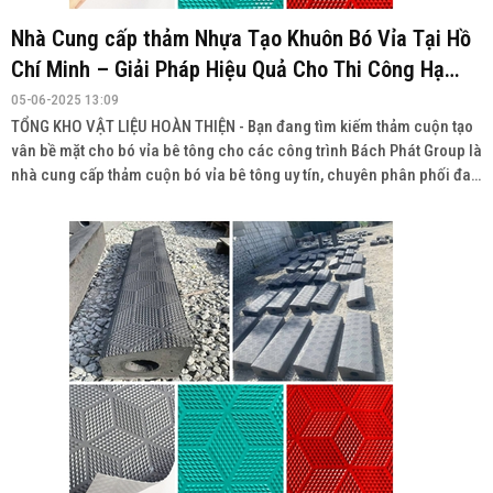
Nhà Cung cấp thảm Nhựa Tạo Khuôn Bó Vỉa Tại Hồ
Chí Minh – Giải Pháp Hiệu Quả Cho Thi Công Hạ
Tầng
05-06-2025 13:09
TỔNG KHO VẬT LIỆU HOÀN THIỆN - Bạn đang tìm kiếm thảm cuộn tạo
vân bề mặt cho bó vỉa bê tông cho các công trình Bách Phát Group là
nhà cung cấp thảm cuộn bó vỉa bê tông uy tín, chuyên phân phối đa
dạng sản phẩm với chất lượng cao, giá cả cạnh tranh và giao hàng
toàn quốc.