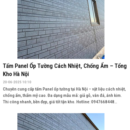
Tấm Panel Ốp Tường Cách Nhiệt, Chống Ẩm – Tổng
Kho Hà Nội
20-06-2025 10:10
Chuyên cung cấp tấm Panel ốp tường tại Hà Nội – vật liệu cách nhiệt,
chống ẩm, thẩm mỹ cao. Đa dạng mẫu mã: giả gỗ, vân đá, ánh kim.
Thi công nhanh, bền đẹp, giá tốt tận kho. Hotline: 0947668448
Wedsite: vatlieuhoanthien.com