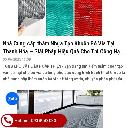
Nhà Cung cấp thảm Nhựa Tạo Khuôn Bó Vỉa Tại
Thanh Hóa – Giải Pháp Hiệu Quả Cho Thi Công Hạ
Tầng
05-06-2025 13:09
TỔNG KHO VẬT LIỆU HOÀN THIỆN - Bạn đang tìm kiếm thảm cuộn tạo
vân bề mặt cho bó vỉa bê tông cho các công trình Bách Phát Group là
nhà cung cấp thảm cuộn bó vỉa bê tông uy tín, chuyên phân phối đa
dạng sản phẩm với chất lượng cao, giá cả cạnh tranh và giao hàng
toàn quốc.
Zalo
Hotline: 0934943033