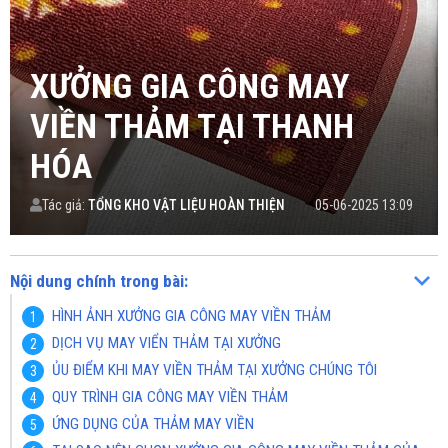
XƯỞNG GIA CÔNG MAY
VIỀN THẢM TẠI THANH
HÓA
Tác giả:
TỔNG KHO VẬT LIỆU HOÀN THIỆN
05-06-2025 13:09
Nội dung chính trong bài:
HÌNH ẢNH XƯỞNG GIA CÔNG MAY VIỀN THẢM
DỊCH VỤ MAY VIỂN THẢM TẠI XƯỞNG
ỦU ĐIỂM KHI MAY VIỀN THẢM TẠI XƯỞNG CHÚNG TÔI
QUY TRÌNH GIA CÔNG MAY VIỀN THẢM
ỨNG DỤNG CỦA THẢM MAY VIỀN