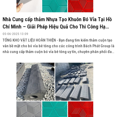
Nhà Cung cấp thảm Nhựa Tạo Khuôn Bó Vỉa Tại Hồ
Chí Minh – Giải Pháp Hiệu Quả Cho Thi Công Hạ
Tầng
05-06-2025 13:09
TỔNG KHO VẬT LIỆU HOÀN THIỆN - Bạn đang tìm kiếm thảm cuộn tạo
vân bề mặt cho bó vỉa bê tông cho các công trình Bách Phát Group là
nhà cung cấp thảm cuộn bó vỉa bê tông uy tín, chuyên phân phối đa
dạng sản phẩm với chất lượng cao, giá cả cạnh tranh và giao hàng
toàn quốc.