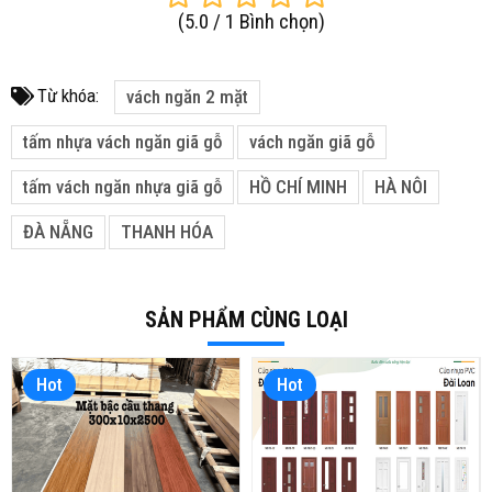
(
5.0
/
1
Bình chọn
)
Từ khóa:
vách ngăn 2 mặt
tấm nhựa vách ngăn giã gỗ
vách ngăn giã gỗ
tấm vách ngăn nhựa giã gỗ
HỒ CHÍ MINH
HÀ NÔI
ĐÀ NẴNG
THANH HÓA
SẢN PHẨM CÙNG LOẠI
Hot
Hot