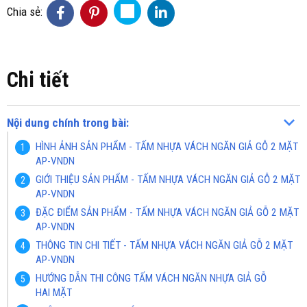
Chia sẻ:
Chi tiết
Nội dung chính trong bài:
HÌNH ẢNH SẢN PHẨM - TẤM NHỰA VÁCH NGĂN GIẢ GỖ 2 MẶT
AP-VNDN
GIỚI THIỆU SẢN PHẨM - TẤM NHỰA VÁCH NGĂN GIẢ GỖ 2 MẶT
AP-VNDN
ĐẶC ĐIỂM SẢN PHẨM - TẤM NHỰA VÁCH NGĂN GIẢ GỖ 2 MẶT
AP-VNDN
THÔNG TIN CHI TIẾT - TẤM NHỰA VÁCH NGĂN GIẢ GỖ 2 MẶT
AP-VNDN
HƯỚNG DẪN THI CÔNG TẤM VÁCH NGĂN NHỰA GIẢ GỖ
HAI MẶT