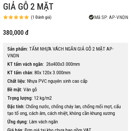
GIẢ GỖ 2 MẶT
Mã SP:
AP-VNDN
(
1
Đánh giá
)
380,000 đ
Sản phẩm:
TẤM NHỰA VÁCH NGĂN GIẢ GỖ 2 MẶT AP-
VNDN
KT tấm vách ngăn:
26x400x3.000mm
KT tấm chân:
80x 120x 3.000mm
Chất liệu:
Nhựa PVC nguyên sinh cao cấp
Bề mặt:
Vân gỗ
Trọng lượng:
12 kg/m2
Đặc tính:
Chống nước, chống cháy lan, chống mối mọt, cấu
tạo tổ ong, cách âm, cách nhiệt, không cần khung xương
Ứng dụng:
Làm vách ngăn
Giá bán:
Đơn giá tại kho chưa bao gồm VAT