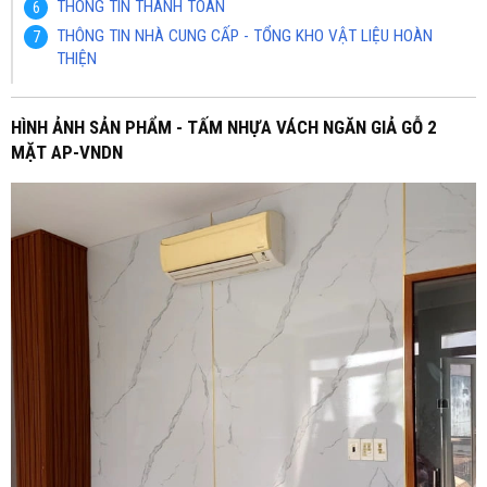
THÔNG TIN THANH TOÁN
THÔNG TIN NHÀ CUNG CẤP - TỔNG KHO VẬT LIỆU HOÀN
THIỆN
HÌNH ẢNH SẢN PHẨM - TẤM NHỰA VÁCH NGĂN GIẢ GỖ 2
MẶT AP-VNDN