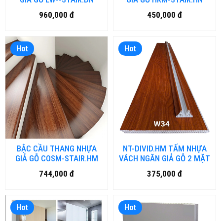
960,000 đ
450,000 đ
Hot
Hot
BẬC CẦU THANG NHỰA
NT-DIVID.HM TẤM NHỰA
GIẢ GỖ COSM-STAIR.HM
VÁCH NGĂN GIẢ GỖ 2 MẶT
744,000 đ
375,000 đ
Hot
Hot