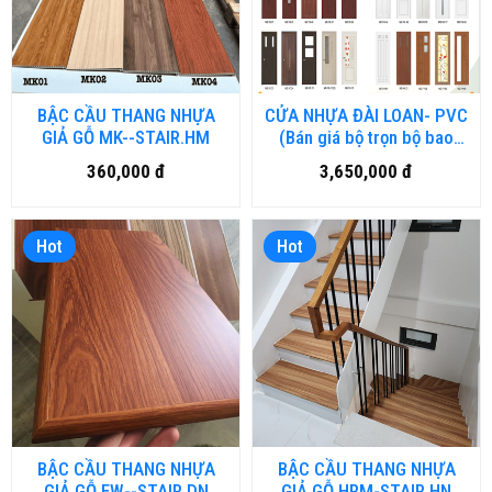
BẬC CẦU THANG NHỰA
CỬA NHỰA ĐÀI LOAN- PVC
GIẢ GỖ MK--STAIR.HM
(Bán giá bộ trọn bộ bao
gồm lắp đặt theo KÍCH
360,000 đ
3,650,000 đ
THƯỚC 80 x 210cm)
Hot
Hot
BẬC CẦU THANG NHỰA
BẬC CẦU THANG NHỰA
GIẢ GỖ EW--STAIR.DN
GIẢ GỖ HRM-STAIR.HN