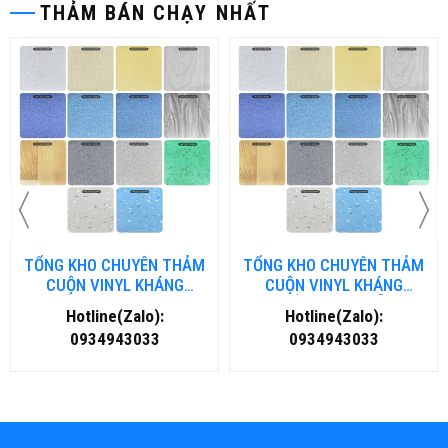
THẢM BÁN CHẠY NHẤT
TỔNG KHO CHUYÊN THẢM
TỔNG KHO CHUYÊN THẢM
CUỘN VINYL KHÁNG
CUỘN VINYL KHÁNG
KHUẨN TẠI ĐÀ NẴNG
KHUẨN TẠI HÀ NỘI
Hotline(Zalo):
Hotline(Zalo):
0934943033
0934943033