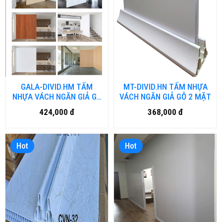
GALA-DIVID.HM TẤM
MT-DIVID.HN TẤM NHỰA
NHỰA VÁCH NGĂN GIẢ GỖ
VÁCH NGĂN GIẢ GỖ 2 MẶT
2 MẶT
424,000 đ
368,000 đ
Hot
Hot