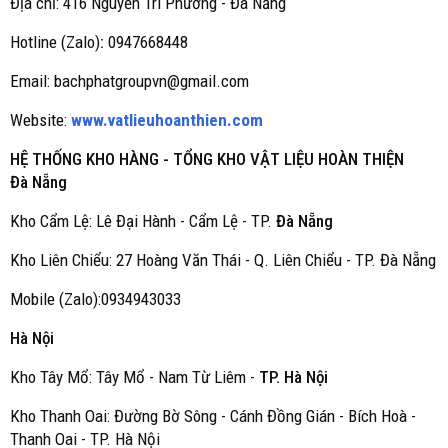
Địa chỉ: 416 Nguyễn Tri Phương - Đà Nẵng
Hotline (Zalo)
:
0947668448
Email: bachphatgroupvn@gmail.com
Website:
www.vatlieuhoanthien.com
HỆ THỐNG KHO HÀNG - TỔNG KHO VẬT LIỆU HOÀN THIỆN
Đà Nẵng
Kho Cẩm Lệ: Lê Đại Hành - Cẩm Lệ - TP.
Đà Nẵng
Kho Liên Chiểu: 27 Hoàng Văn Thái - Q. Liên Chiểu - TP. Đà Nẵng
Mobile (Zalo):0934943033
Hà Nội
Kho Tây Mổ: Tây Mổ - Nam Từ Liêm -
TP. Hà Nội
Kho Thanh Oai: Đường Bờ Sông - Cánh Đồng Gián - Bích Hoà -
Thanh Oai - TP. Hà Nội