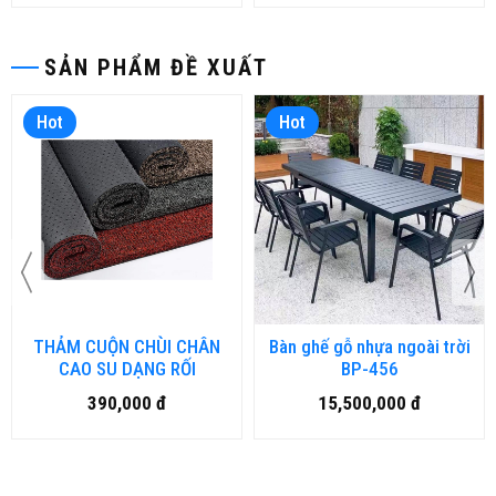
SẢN PHẨM ĐỀ XUẤT
Hot
Hot
THẢM CUỘN CHÙI CHÂN
Bàn ghế gỗ nhựa ngoài trời
CAO SU DẠNG RỐI
BP-456
390,000 đ
15,500,000 đ