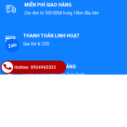
MIỄN PHÍ GIAO HÀNG
Cho đơn từ 500.000đ trong 10km đầu tiên
THANH TOÁN LINH HOẠT
Zalo
Qua thẻ & COD
1 ĐỔI 1 TRONG 1 THÁNG
Hotline: 0934943033
Tại tất cả cửa hàng trên Toàn Quốc
TỔNG KHO VẬT LIỆU HOÀN THIỆN
Địa chỉ: 02A Nguyễn Trác, Phường Hòa Cường, TP.Đà Nẵng
Hotline: 0947668448