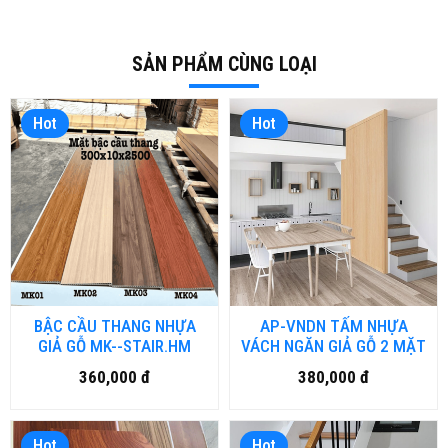
SẢN PHẨM CÙNG LOẠI
Hot
Hot
BẬC CẦU THANG NHỰA
AP-VNDN TẤM NHỰA
GIẢ GỖ MK--STAIR.HM
VÁCH NGĂN GIẢ GỖ 2 MẶT
360,000 đ
380,000 đ
Hot
Hot