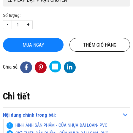
LỀ + LẮP ĐẶT + VẬN CHUYỂN
Số lượng:
-
+
MUA NGAY
THÊM GIỎ HÀNG
Chia sẻ:
Chi tiết
Nội dung chính trong bài:
HÌNH ẢNH SẢN PHẨM - CỬA NHỰA ĐÀI LOAN- PVC