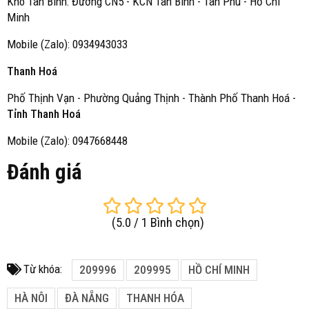
Kho Tân Bình: Đường CN5 - KCN Tân Bình - Tân Phú - Hồ Chí
Minh
Mobile (Zalo): 0934943033
Thanh Hoá
Phố Thịnh Vạn - Phường Quảng Thịnh - Thành Phố Thanh Hoá -
Tỉnh Thanh Hoá
Mobile (Zalo): 0947668448
Đánh giá
(
5.0
/
1
Bình chọn
)
Từ khóa:
209996
209995
HỒ CHÍ MINH
HÀ NÔI
ĐÀ NẴNG
THANH HÓA