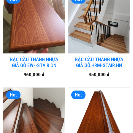
BẬC CẦU THANG NHỰA
BẬC CẦU THANG NHỰA
GIẢ GỖ EW--STAIR.DN
GIẢ GỖ HRM-STAIR.HN
960,000 đ
450,000 đ
Hot
Hot