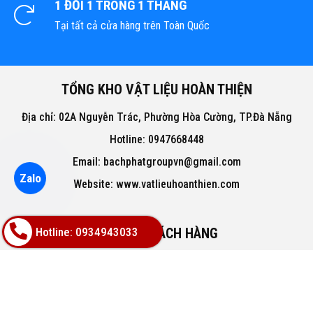
1 ĐỔI 1 TRONG 1 THÁNG
Tại tất cả cửa hàng trên Toàn Quốc
TỔNG KHO VẬT LIỆU HOÀN THIỆN
Địa chỉ: 02A Nguyễn Trác, Phường Hòa Cường, TP.Đà Nẵng
Hotline: 0947668448
Email: bachphatgroupvn@gmail.com
Zalo
Website: www.vatlieuhoanthien.com
Hotline: 0934943033
HỖ TRỢ KHÁCH HÀNG
Hướng dẫn mua hàng
Hướng dẫn thanh toán
Chính sách đổi trả