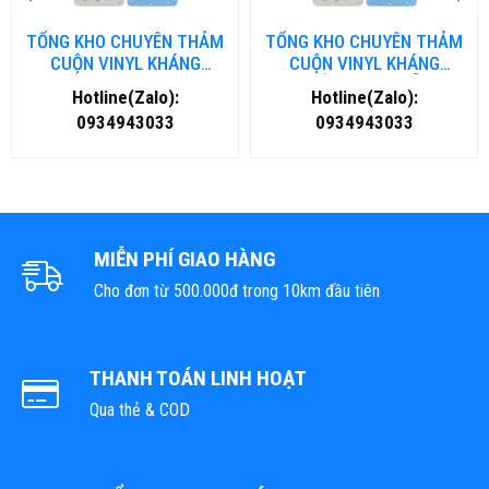
TỔNG KHO CHUYÊN THẢM
TỔNG KHO CHUYÊN THẢM
CUỘN VINYL KHÁNG
CUỘN VINYL KHÁNG
KHUẨN TẠI NHA TRANG
KHUẨN TẠI ĐÀ NẴNG
Hotline(Zalo):
Hotline(Zalo):
0934943033
0934943033
MIỄN PHÍ GIAO HÀNG
Cho đơn từ 500.000đ trong 10km đầu tiên
THANH TOÁN LINH HOẠT
Qua thẻ & COD