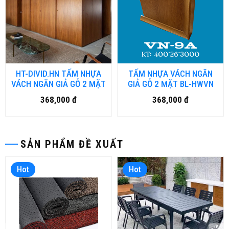
HT-DIVID.HN TẤM NHỰA
TẤM NHỰA VÁCH NGĂN
VÁCH NGĂN GIẢ GỖ 2 MẶT
GIẢ GỖ 2 MẶT BL-HWVN
368,000 đ
368,000 đ
SẢN PHẨM ĐỀ XUẤT
Hot
Hot