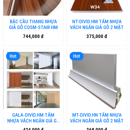
BẬC CẦU THANG NHỰA
NT-DIVID.HM TẤM NHỰA
GIẢ GỖ COSM-STAIR.HM
VÁCH NGĂN GIẢ GỖ 2 MẶT
744,000 đ
375,000 đ
Hot
Hot
GALA-DIVID.HM TẤM
MT-DIVID.HN TẤM NHỰA
NHỰA VÁCH NGĂN GIẢ GỖ
VÁCH NGĂN GIẢ GỖ 2 MẶT
2 MẶT
424,000 đ
368,000 đ