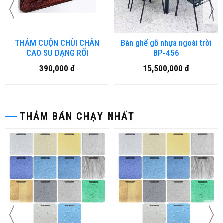
THẢM CUỘN CHÙI CHÂN
Bàn ghế gỗ nhựa ngoài trời
CAO SU DẠNG RỐI
BP-456
390,000 đ
15,500,000 đ
THẢM BÁN CHẠY NHẤT