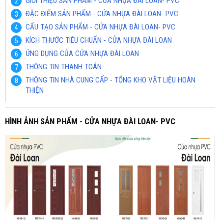
GIỚI THIỆU SẢN PHẨM - CỬA NHỰA ĐÀI LOAN- PVC
ĐẶC ĐIỂM SẢN PHẨM - CỬA NHỰA ĐÀI LOAN- PVC
CẤU TẠO SẢN PHẨM - CỬA NHỰA ĐÀI LOAN- PVC
KÍCH THƯỚC TIÊU CHUẨN - CỬA NHỰA ĐÀI LOAN
ỨNG DỤNG CỦA CỬA NHỰA ĐÀI LOAN
THÔNG TIN THANH TOÁN
THÔNG TIN NHÀ CUNG CẤP - TỔNG KHO VẬT LIỆU HOÀN
THIỆN
HÌNH ẢNH SẢN PHẨM - CỬA NHỰA ĐÀI LOAN- PVC