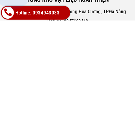
Địa chỉ: 02A Nguyễn Trác, Phường Hòa Cường, TP.Đà Nẵng
Hotline: 0934943033
Hotline: 0947668448
Email: bachphatgroupvn@gmail.com
Website: www.vatlieuhoanthien.com
HỖ TRỢ KHÁCH HÀNG
Hướng dẫn mua hàng
Hướng dẫn thanh toán
Chính sách đổi trả
Chính sách thanh toán
VỀ CHÚNG TÔI