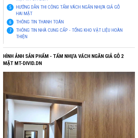
HƯỚNG DẪN THI CÔNG TẤM VÁCH NGĂN NHỰA GIẢ GỖ
HAI MẶT
THÔNG TIN THANH TOÁN
THÔNG TIN NHÀ CUNG CẤP - TỔNG KHO VẬT LIỆU HOÀN
THIỆN
HÌNH ẢNH SẢN PHẨM - TẤM NHỰA VÁCH NGĂN GIẢ GỖ 2
MẶT MT-DIVID.DN