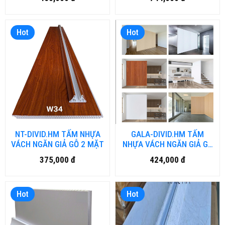
Hot
Hot
NT-DIVID.HM TẤM NHỰA
GALA-DIVID.HM TẤM
VÁCH NGĂN GIẢ GỖ 2 MẶT
NHỰA VÁCH NGĂN GIẢ GỖ
2 MẶT
375,000 đ
424,000 đ
Hot
Hot