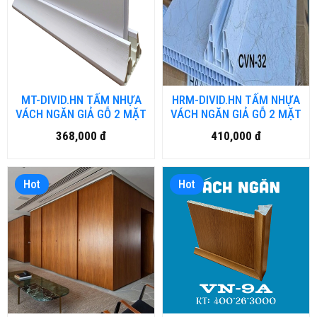
MT-DIVID.HN TẤM NHỰA
HRM-DIVID.HN TẤM NHỰA
VÁCH NGĂN GIẢ GỖ 2 MẶT
VÁCH NGĂN GIẢ GỖ 2 MẶT
368,000 đ
410,000 đ
Hot
Hot