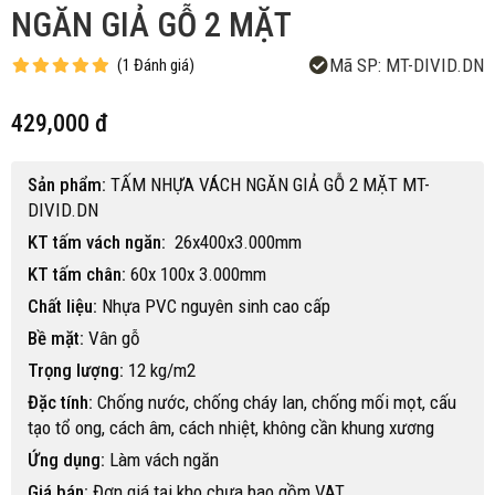
NGĂN GIẢ GỖ 2 MẶT
Mã SP:
MT-DIVID.DN
(
1
Đánh giá
)
429,000 đ
Sản phẩm:
TẤM NHỰA VÁCH NGĂN GIẢ GỖ 2 MẶT MT-
DIVID.DN
KT tấm vách ngăn:
26x400x3.000mm
KT tấm chân:
60x 100x 3.000mm
Chất liệu:
Nhựa PVC nguyên sinh cao cấp
Bề mặt:
Vân gỗ
Trọng lượng:
12 kg/m2
Đặc tính:
Chống nước, chống cháy lan, chống mối mọt, cấu
tạo tổ ong, cách âm, cách nhiệt, không cần khung xương
Ứng dụng:
Làm vách ngăn
Giá bán:
Đơn giá tại kho chưa bao gồm VAT