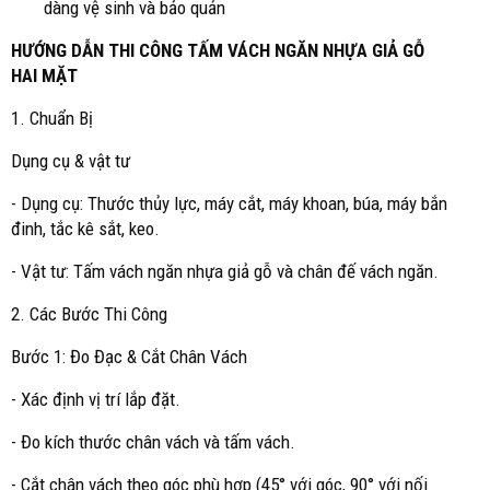
dàng vệ sinh và bảo quản
HƯỚNG DẪN THI CÔNG TẤM VÁCH NGĂN NHỰA GIẢ GỖ
HAI MẶT
1. Chuẩn Bị
Dụng cụ & vật tư
- Dụng cụ: Thước thủy lực, máy cắt, máy khoan, búa, máy bắn
đinh, tắc kê sắt, keo.
- Vật tư: Tấm vách ngăn nhựa giả gỗ và chân đế vách ngăn.
2. Các Bước Thi Công
Bước 1: Đo Đạc & Cắt Chân Vách
- Xác định vị trí lắp đặt.
- Đo kích thước chân vách và tấm vách.
- Cắt chân vách theo góc phù hợp (45° với góc, 90° với nối