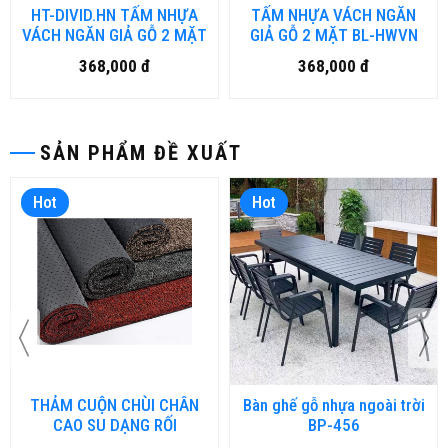
HT-DIVID.HN TẤM NHỰA
TẤM NHỰA VÁCH NGĂN
VÁCH NGĂN GIẢ GỖ 2 MẶT
GIẢ GỖ 2 MẶT BL-HWVN
368,000 đ
368,000 đ
SẢN PHẨM ĐỀ XUẤT
Hot
Hot
THẢM CUỘN CHÙI CHÂN
Bàn ghế gỗ nhựa ngoài trời
CAO SU DẠNG RỐI
BP-456