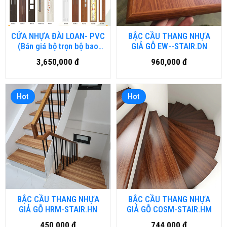
CỬA NHỰA ĐÀI LOAN- PVC
BẬC CẦU THANG NHỰA
(Bán giá bộ trọn bộ bao
GIẢ GỖ EW--STAIR.DN
gồm lắp đặt theo KÍCH
3,650,000 đ
960,000 đ
THƯỚC 80 x 210cm)
Hot
Hot
BẬC CẦU THANG NHỰA
BẬC CẦU THANG NHỰA
GIẢ GỖ HRM-STAIR.HN
GIẢ GỖ COSM-STAIR.HM
450,000 đ
744,000 đ