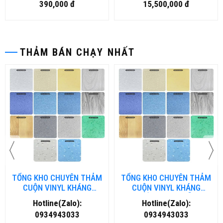
390,000 đ
15,500,000 đ
THẢM BÁN CHẠY NHẤT
TỔNG KHO CHUYÊN THẢM
TỔNG KHO CHUYÊN THẢM
CUỘN VINYL KHÁNG
CUỘN VINYL KHÁNG
KHUẨN TẠI ĐÀ NẴNG
KHUẨN TẠI HÀ NỘI
Hotline(Zalo):
Hotline(Zalo):
0934943033
0934943033