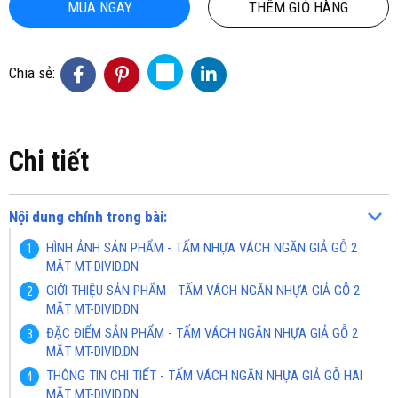
MUA NGAY
THÊM GIỎ HÀNG
Chia sẻ:
Chi tiết
Nội dung chính trong bài:
HÌNH ẢNH SẢN PHẨM - TẤM NHỰA VÁCH NGĂN GIẢ GỖ 2
MẶT MT-DIVID.DN
GIỚI THIỆU SẢN PHẨM - TẤM VÁCH NGĂN NHỰA GIẢ GỖ 2
MẶT MT-DIVID.DN
ĐẶC ĐIỂM SẢN PHẨM - TẤM VÁCH NGĂN NHỰA GIẢ GỖ 2
MẶT MT-DIVID.DN
THÔNG TIN CHI TIẾT - TẤM VÁCH NGĂN NHỰA GIẢ GỖ HAI
MẶT MT-DIVID.DN