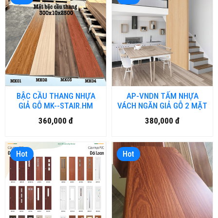
BẬC CẦU THANG NHỰA
AP-VNDN TẤM NHỰA
GIẢ GỖ MK--STAIR.HM
VÁCH NGĂN GIẢ GỖ 2 MẶT
360,000 đ
380,000 đ
Hot
Hot