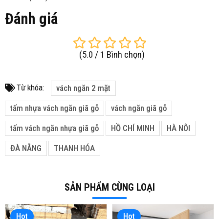
Đánh giá
(
5.0
/
1
Bình chọn
)
Từ khóa:
vách ngăn 2 mặt
tấm nhựa vách ngăn giã gỗ
vách ngăn giã gỗ
tấm vách ngăn nhựa giã gỗ
HỒ CHÍ MINH
HÀ NÔI
ĐÀ NẴNG
THANH HÓA
SẢN PHẨM CÙNG LOẠI
Hot
Hot