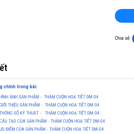
Chia sẻ:
KHO CHUYÊN THẢM CUỘN
TỔNG KHO CHUYÊN THẢM CU
iết
 KHÁNG KHUẨN TẠI HÀ NỘI
VINYL KHÁNG KHUẨN TẠI HỒ 
MINH
ine(Zalo): 0934943033
Hotline(Zalo): 093494303
g chính trong bài:
HÌNH ẢNH SẢN PHẨM - THẢM CUỘN HOẠ TIẾT DM-04
GIỚI THIỆU SẢN PHẨM - THẢM CUỘN HOẠ TIẾT DM-04
THÔNG SỐ KỶ THUẬT - THẢM CUỘN HOẠ TIẾT DM-04
CẤU TẠO CỦA SẢN PHẨM - THẢM CUỘN HOẠ TIẾT DM-04
ƯU ĐIỂM CỦA SẢN PHẨM - THẢM CUỘN HOẠ TIẾT DM-04