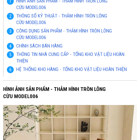
HÌNH ẢNH SẢN PHẨM - THẢM HÌNH TRÒN LÔNG
CỪU MODEL006
THÔNG SỐ KỶ THUẬT - THẢM HÌNH TRÒN LÔNG
CỪU MODEL006
CÔNG DỤNG SẢN PHẨM - THẢM HÌNH TRÒN LÔNG
CỪU MODEL006
CHÍNH SÁCH BÁN HÀNG
THÔNG TIN NHÀ CUNG CẤP - TỔNG KHO VẬT LIỆU HOÀN
THIỆN
HỆ THỐNG KHO HÀNG - TỔNG KHO VẬT LIỆU HOÀN THIỆN
HÌNH ẢNH SẢN PHẨM - THẢM HÌNH TRÒN LÔNG
CỪU MODEL006