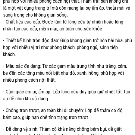
phù hợp với nhiều phong cách nội thất.Thảm trải sàn không chỉ
là một vật dụng trang trí mà còn mang lại sự ấm áp, thoải mái và
sang trọng cho không gian sống.
- Chất liệu cao cấp: Được làm từ lông cừu tự nhiên hoặc lông
nhân tạo cao cấp, mềm mại, an toàn cho sức khỏe.
- Thiết kế hình tròn độc đáo: Giúp không gian trở nên hài hòa, phù
hợp với nhiều vị trí như phòng khách, phòng ngủ, sảnh tiếp
khách.
- Màu sắc đa dạng: Từ các gam màu trung tính như trắng, xám,
be đến các tông màu nổi bật như đỏ, xanh, hồng, phù hợp với
nhiều phong cách nội thất.
- Cảm giác êm ái, ấm áp: Lớp lông cừu dày giúp giữ nhiệt tốt, tạo
sự dễ chịu khi sử dụng.
- Chống trơn trượt, an toàn khi di chuyển: Lớp đế thảm có độ
bám cao, giúp hạn chế tình trạng trơn trượt.
- Dễ dàng vệ sinh: Thảm có khả năng chống bám bụi, dễ giặt