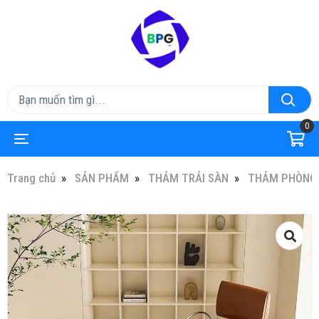
0
Trang chủ
SẢN PHẨM
THẢM TRẢI SÀN
THẢM PHÒNG