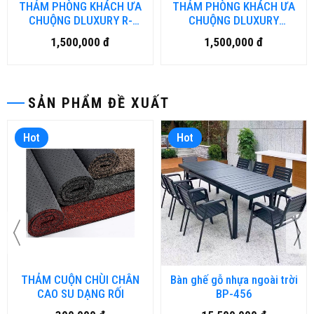
THẢM PHÒNG KHÁCH ƯA
THẢM PHÒNG KHÁCH ƯA
CHUỘNG DLUXURY R-
CHUỘNG DLUXURY
CLASSIC
VINTAGE
1,500,000 đ
1,500,000 đ
SẢN PHẨM ĐỀ XUẤT
Hot
Hot
THẢM CUỘN CHÙI CHÂN
Bàn ghế gỗ nhựa ngoài trời
CAO SU DẠNG RỐI
BP-456