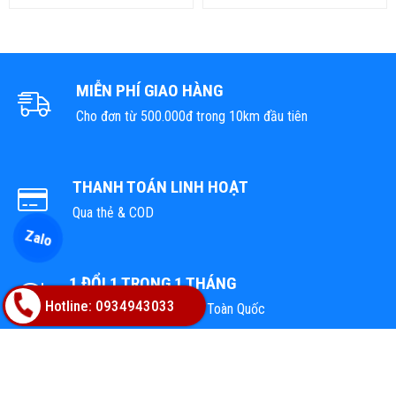
MIỄN PHÍ GIAO HÀNG
Cho đơn từ 500.000đ trong 10km đầu tiên
THANH TOÁN LINH HOẠT
Qua thẻ & COD
Zalo
1 ĐỔI 1 TRONG 1 THÁNG
Hotline: 0934943033
Tại tất cả cửa hàng trên Toàn Quốc
TỔNG KHO VẬT LIỆU HOÀN THIỆN