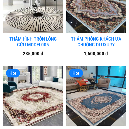
THẢM HÌNH TRÒN LÔNG
THẢM PHÒNG KHÁCH ƯA
CỪU MODEL005
CHUỘNG DLUXURY
VINTAGE
285,000 đ
1,500,000 đ
Hot
Hot