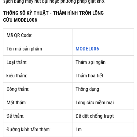
sạch bằng máy hút bụi hoặc phương pháp giặt khô.
THÔNG SỐ KỶ THUẬT - THẢM HÌNH TRÒN LÔNG
CỪU MODEL006
Mã QR Code:
Tên mã sản phẩm
MODEL006
Loại thảm:
Thảm sợi ngắn
kiểu thảm:
Thảm hoạ tiết
Dòng thảm:
Thông dụng
Mặt thảm:
Lông cừu mềm mại
Đế thảm:
Đế dệt chống trượt
Đường kính tấm thảm:
1m