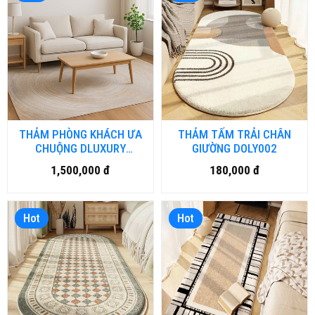
THẢM PHÒNG KHÁCH ƯA
THẢM TẤM TRẢI CHÂN
CHUỘNG DLUXURY
GIƯỜNG DOLY002
GALAXY
1,500,000 đ
180,000 đ
Hot
Hot