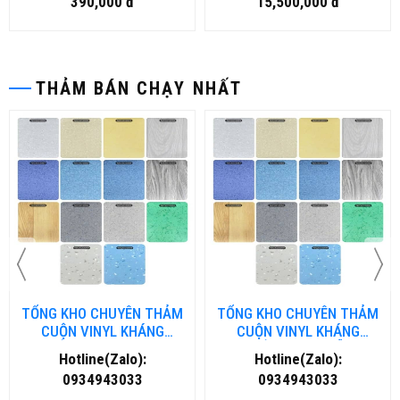
390,000 đ
15,500,000 đ
THẢM BÁN CHẠY NHẤT
TỔNG KHO CHUYÊN THẢM
TỔNG KHO CHUYÊN THẢM
CUỘN VINYL KHÁNG
CUỘN VINYL KHÁNG
KHUẨN TẠI NHA TRANG
KHUẨN TẠI ĐÀ NẴNG
Hotline(Zalo):
Hotline(Zalo):
0934943033
0934943033