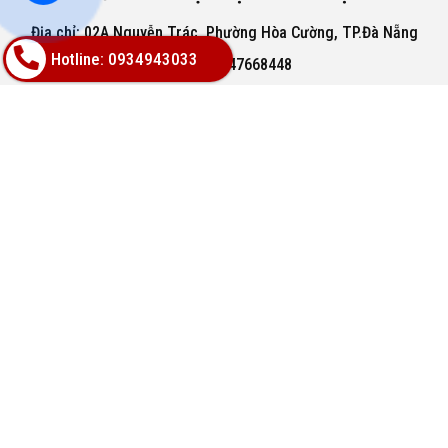
Địa chỉ: 02A Nguyễn Trác, Phường Hòa Cường, TP.Đà Nẵng
Hotline: 0934943033
Hotline: 0947668448
Email: bachphatgroupvn@gmail.com
Website: www.vatlieuhoanthien.com
HỖ TRỢ KHÁCH HÀNG
Hướng dẫn mua hàng
Hướng dẫn thanh toán
Chính sách đổi trả
Chính sách thanh toán
VỀ CHÚNG TÔI
Hàng mới 100% bảo hành chính hãng