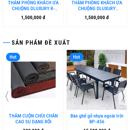
THẢM PHÒNG KHÁCH ƯA
THẢM PHÒNG KHÁCH ƯA
CHUỘNG DLUXURY R-
CHUỘNG DLUXURY
CLASSIC
VINTAGE
1,500,000 đ
1,500,000 đ
SẢN PHẨM ĐỀ XUẤT
Hot
Hot
THẢM CUỘN CHÙI CHÂN
Bàn ghế gỗ nhựa ngoài trời
CAO SU DẠNG RỐI
BP-456