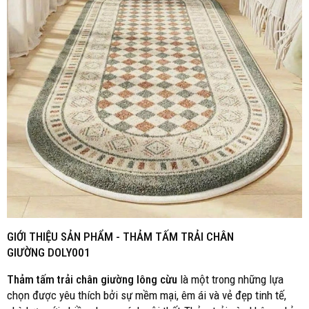
GIỚI THIỆU SẢN PHẨM -
THẢM TẤM TRẢI CHÂN
GIƯỜNG DOLY001
Thảm tấm trải chân giường lông cừu
là một trong những lựa
chọn được yêu thích bởi sự mềm mại, êm ái và vẻ đẹp tinh tế,