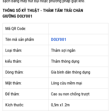
sạch bằng máy hút bụi hoặc phương pháp giặt khô.
THÔNG SỐ KỶ THUẬT - THẢM TẤM TRẢI CHÂN
GIƯỜNG DOLY001
Mã QR Code:
Tên mã sản phẩm
DOLY001
Loại thảm:
Thảm sợi ngắn
kiểu thảm:
Thảm thông dụng
Dòng thảm:
Gía bình dân thông dụng
Mặt thảm:
Lông cừu mềm mại
Đế thảm:
Cao su non chống trượt
Kích thước:
0,5m x1.2m