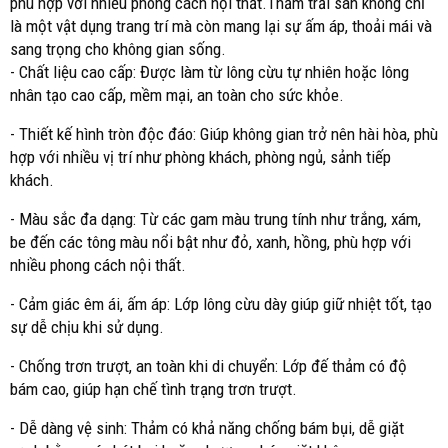
phù hợp với nhiều phong cách nội thất.Thảm trải sàn không chỉ
là một vật dụng trang trí mà còn mang lại sự ấm áp, thoải mái và
sang trọng cho không gian sống.
- Chất liệu cao cấp: Được làm từ lông cừu tự nhiên hoặc lông
nhân tạo cao cấp, mềm mại, an toàn cho sức khỏe.
- Thiết kế hình tròn độc đáo: Giúp không gian trở nên hài hòa, phù
hợp với nhiều vị trí như phòng khách, phòng ngủ, sảnh tiếp
khách.
- Màu sắc đa dạng: Từ các gam màu trung tính như trắng, xám,
be đến các tông màu nổi bật như đỏ, xanh, hồng, phù hợp với
nhiều phong cách nội thất.
- Cảm giác êm ái, ấm áp: Lớp lông cừu dày giúp giữ nhiệt tốt, tạo
sự dễ chịu khi sử dụng.
- Chống trơn trượt, an toàn khi di chuyển: Lớp đế thảm có độ
bám cao, giúp hạn chế tình trạng trơn trượt.
- Dễ dàng vệ sinh: Thảm có khả năng chống bám bụi, dễ giặt