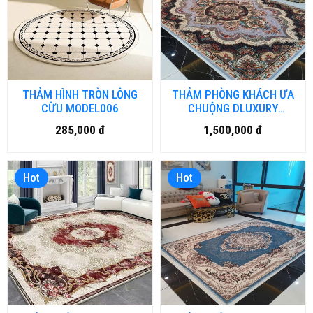
THẢM HÌNH TRÒN LÔNG
THẢM PHÒNG KHÁCH ƯA
CỪU MODEL006
CHUỘNG DLUXURY
VINTAGE
285,000 đ
1,500,000 đ
Hot
Hot