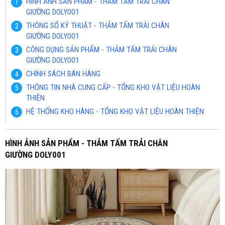
HÌNH ẢNH SẢN PHẨM - THẢM TẤM TRẢI CHÂN
GIƯỜNG DOLY001
THÔNG SỐ KỶ THUẬT - THẢM TẤM TRẢI CHÂN
GIƯỜNG DOLY001
CÔNG DỤNG SẢN PHẨM - THẢM TẤM TRẢI CHÂN
GIƯỜNG DOLY001
CHÍNH SÁCH BÁN HÀNG
THÔNG TIN NHÀ CUNG CẤP - TỔNG KHO VẬT LIỆU HOÀN
THIỆN
HỆ THỐNG KHO HÀNG - TỔNG KHO VẬT LIỆU HOÀN THIỆN
HÌNH ẢNH SẢN PHẨM - THẢM TẤM TRẢI CHÂN
GIƯỜNG DOLY001