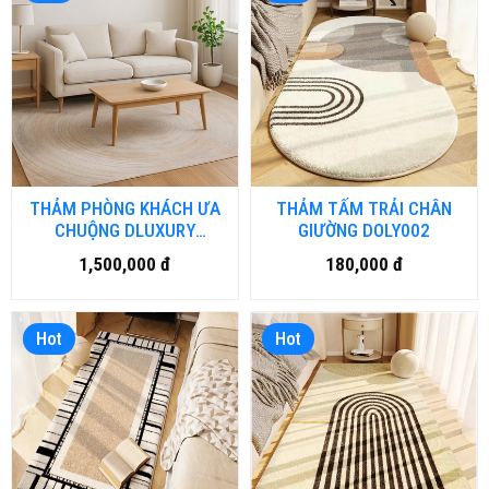
THẢM PHÒNG KHÁCH ƯA
THẢM TẤM TRẢI CHÂN
CHUỘNG DLUXURY
GIƯỜNG DOLY002
GALAXY
1,500,000 đ
180,000 đ
Hot
Hot