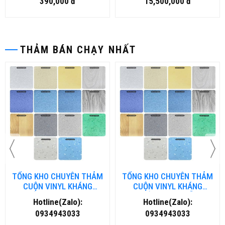
390,000 đ
15,500,000 đ
THẢM BÁN CHẠY NHẤT
TỔNG KHO CHUYÊN THẢM
TỔNG KHO CHUYÊN THẢM
CUỘN VINYL KHÁNG
CUỘN VINYL KHÁNG
KHUẨN TẠI NHA TRANG
KHUẨN TẠI ĐÀ NẴNG
Hotline(Zalo):
Hotline(Zalo):
0934943033
0934943033