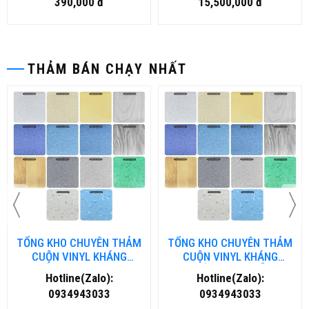
390,000 đ
15,500,000 đ
THẢM BÁN CHẠY NHẤT
TỔNG KHO CHUYÊN THẢM
TỔNG KHO CHUYÊN THẢM
CUỘN VINYL KHÁNG
CUỘN VINYL KHÁNG
KHUẨN TẠI NHA TRANG
KHUẨN TẠI ĐÀ NẴNG
Hotline(Zalo):
Hotline(Zalo):
0934943033
0934943033