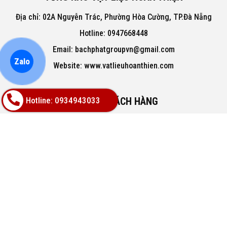
Địa chỉ: 02A Nguyễn Trác, Phường Hòa Cường, TP.Đà Nẵng
Hotline: 0947668448
Email: bachphatgroupvn@gmail.com
Zalo
Website: www.vatlieuhoanthien.com
Hotline: 0934943033
HỖ TRỢ KHÁCH HÀNG
Hướng dẫn mua hàng
Hướng dẫn thanh toán
Chính sách đổi trả
Chính sách thanh toán
VỀ CHÚNG TÔI
Hàng mới 100% bảo hành chính hãng