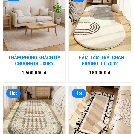
THẢM PHÒNG KHÁCH ƯA
THẢM TẤM TRẢI CHÂN
CHUỘNG DLUXURY
GIƯỜNG DOLY002
GALAXY
1,500,000 đ
180,000 đ
Hot
Hot