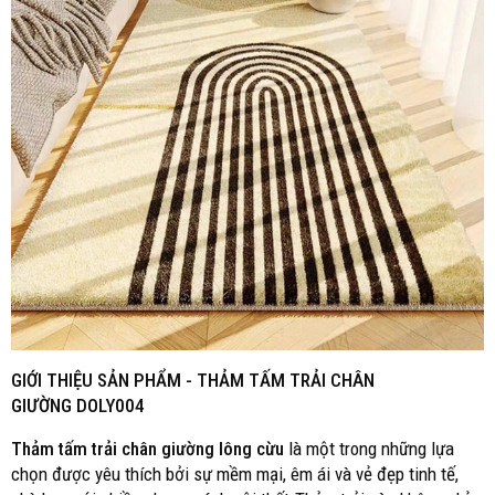
GIỚI THIỆU SẢN PHẨM -
THẢM TẤM TRẢI CHÂN
GIƯỜNG DOLY004
Thảm tấm trải chân giường lông cừu
là một trong những lựa
chọn được yêu thích bởi sự mềm mại, êm ái và vẻ đẹp tinh tế,