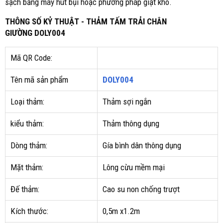
sạch bằng máy hút bụi hoặc phương pháp giặt khô.
THÔNG SỐ KỶ THUẬT - THẢM TẤM TRẢI CHÂN
GIƯỜNG DOLY004
Mã QR Code:
Tên mã sản phẩm
DOLY004
Loại thảm:
Thảm sợi ngắn
kiểu thảm:
Thảm thông dụng
Dòng thảm:
Gía bình dân thông dụng
Mặt thảm:
Lông cừu mềm mại
Đế thảm:
Cao su non chống trượt
Kích thước:
0,5m x1.2m