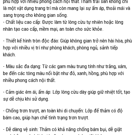
phù hợp với nhiều phong cách nội thất.Thảm trải sàn không chỉ
là một vật dụng trang trí mà còn mang lại sự ấm áp, thoải mái và
sang trọng cho không gian sống.
- Chất liệu cao cấp: Được làm từ lông cừu tự nhiên hoặc lông
nhân tạo cao cấp, mềm mại, an toàn cho sức khỏe.
- Thiết kế hình tròn độc đáo: Giúp không gian trở nên hài hòa, phù
hợp với nhiều vị trí như phòng khách, phòng ngủ, sảnh tiếp
khách.
- Màu sắc đa dạng: Từ các gam màu trung tính như trắng, xám,
be đến các tông màu nổi bật như đỏ, xanh, hồng, phù hợp với
nhiều phong cách nội thất.
- Cảm giác êm ái, ấm áp: Lớp lông cừu dày giúp giữ nhiệt tốt, tạo
sự dễ chịu khi sử dụng.
- Chống trơn trượt, an toàn khi di chuyển: Lớp đế thảm có độ
bám cao, giúp hạn chế tình trạng trơn trượt.
- Dễ dàng vệ sinh: Thảm có khả năng chống bám bụi, dễ giặt