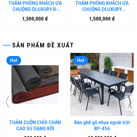
THẢM PHÒNG KHÁCH ƯA
THẢM PHÒNG KHÁCH ƯA
CHUỘNG DLUXURY R-
CHUỘNG DLUXURY
CLASSIC
VINTAGE
1,500,000 đ
1,500,000 đ
SẢN PHẨM ĐỀ XUẤT
Hot
Hot
THẢM CUỘN CHÙI CHÂN
Bàn ghế gỗ nhựa ngoài trời
CAO SU DẠNG RỐI
BP-456