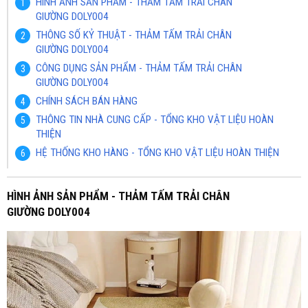
HÌNH ẢNH SẢN PHẨM - THẢM TẤM TRẢI CHÂN
GIƯỜNG DOLY004
THÔNG SỐ KỶ THUẬT - THẢM TẤM TRẢI CHÂN
GIƯỜNG DOLY004
CÔNG DỤNG SẢN PHẨM - THẢM TẤM TRẢI CHÂN
GIƯỜNG DOLY004
CHÍNH SÁCH BÁN HÀNG
THÔNG TIN NHÀ CUNG CẤP - TỔNG KHO VẬT LIỆU HOÀN
THIỆN
HỆ THỐNG KHO HÀNG - TỔNG KHO VẬT LIỆU HOÀN THIỆN
HÌNH ẢNH SẢN PHẨM - THẢM TẤM TRẢI CHÂN
GIƯỜNG DOLY004