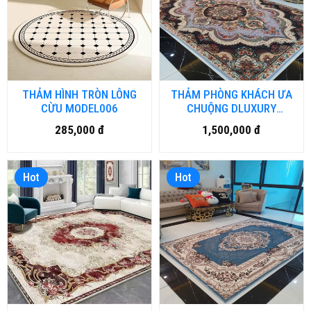
THẢM HÌNH TRÒN LÔNG
THẢM PHÒNG KHÁCH ƯA
CỪU MODEL006
CHUỘNG DLUXURY
VINTAGE
285,000 đ
1,500,000 đ
Hot
Hot