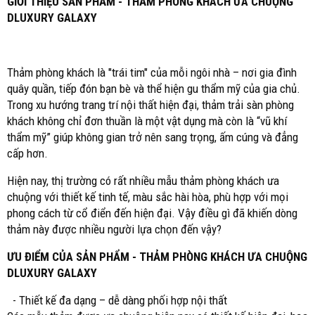
GIỚI THIỆU SẢN PHẨM - THẢM PHÒNG KHÁCH ƯA CHUỘNG
DLUXURY GALAXY
Thảm phòng khách là "trái tim" của mỗi ngôi nhà – nơi gia đình
quây quần, tiếp đón bạn bè và thể hiện gu thẩm mỹ của gia chủ.
Trong xu hướng trang trí nội thất hiện đại, thảm trải sàn phòng
khách không chỉ đơn thuần là một vật dụng mà còn là “vũ khí
thẩm mỹ” giúp không gian trở nên sang trọng, ấm cúng và đẳng
cấp hơn.
Hiện nay, thị trường có rất nhiều mẫu thảm phòng khách ưa
chuộng với thiết kế tinh tế, màu sắc hài hòa, phù hợp với mọi
phong cách từ cổ điển đến hiện đại. Vậy điều gì đã khiến dòng
thảm này được nhiều người lựa chọn đến vậy?
ƯU ĐIỂM CỦA SẢN PHẨM - THẢM PHÒNG KHÁCH ƯA CHUỘNG
DLUXURY GALAXY
- Thiết kế đa dạng – dễ dàng phối hợp nội thất