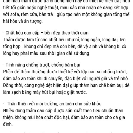
Các mẫu thảm được ưa chuộng hiện nay có thiết kế hiện đại, họa
tiết tối giản hoặc nghệ thuật, màu sắc nhã nhặn dễ dàng kết hợp
với sofa, rèm cửa, bàn trà… giúp tạo nên một không gian tổng thể
hài hòa và ấn tượng.
- Chất liệu cao cấp – bền đẹp theo thời gian
Thảm được làm từ các chất liệu như nỉ, lông ngắn, lông dài, len
tổng hợp… không chỉ đẹp mà còn bền, dễ vệ sinh và không bị xù
lông hay phai màu sau thời gian dài sử dụng.
- Tính năng chống trượt, chống bám bụi
Phần đế thảm thường được thiết kế với lớp cao su chống trượt,
đảm bảo an toàn khi di chuyển, đặc biệt với người già và trẻ nhỏ.
Đồng thời, công nghệ dệt hiện đại giúp thảm hạn chế bám bụi, dễ
làm sạch bằng máy hút bụi hoặc giặt nước.
- Thân thiện với môi trường, an toàn cho sức khỏe
Nhiều dòng thảm cao cấp được sản xuất theo tiêu chuẩn thân
thiện, không mùi hóa chất độc hại, đảm bảo an toàn cho cả gia
đình.