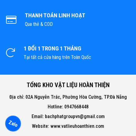
THANH TOÁN LINH HOẠT
Qua thẻ & COD
1 ĐỔI 1 TRONG 1 THÁNG
Tại tất cả cửa hàng trên Toàn Quốc
TỔNG KHO VẬT LIỆU HOÀN THIỆN
Địa chỉ: 02A Nguyễn Trác, Phường Hòa Cường, TP.Đà Nẵng
Hotline: 0947668448
Email: bachphatgroupvn@gmail.com
Zalo
Website: www.vatlieuhoanthien.com