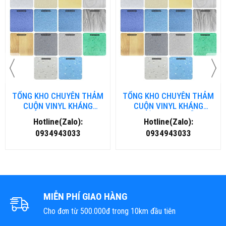
TỔNG KHO CHUYÊN THẢM
TỔNG KHO CHUYÊN THẢM
CUỘN VINYL KHÁNG
CUỘN VINYL KHÁNG
KHUẨN TẠI NHA TRANG
KHUẨN TẠI ĐÀ NẴNG
Hotline(Zalo):
Hotline(Zalo):
0934943033
0934943033
MIỄN PHÍ GIAO HÀNG
Cho đơn từ 500.000đ trong 10km đầu tiên