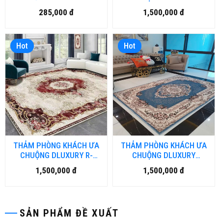
VINTAGE
285,000 đ
1,500,000 đ
Hot
Hot
THẢM PHÒNG KHÁCH ƯA
THẢM PHÒNG KHÁCH ƯA
CHUỘNG DLUXURY R-
CHUỘNG DLUXURY
CLASSIC
VINTAGE
1,500,000 đ
1,500,000 đ
SẢN PHẨM ĐỀ XUẤT