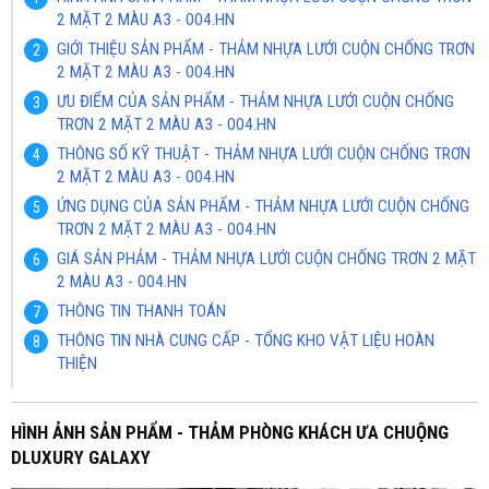
2 MẶT 2 MÀU A3 - 004.HN
GIỚI THIỆU SẢN PHẨM - THẢM NHỰA LƯỚI CUỘN CHỐNG TRƠN
2 MẶT 2 MÀU A3 - 004.HN
ƯU ĐIỂM CỦA SẢN PHẨM - THẢM NHỰA LƯỚI CUỘN CHỐNG
TRƠN 2 MẶT 2 MÀU A3 - 004.HN
THÔNG SỐ KỸ THUẬT - THẢM NHỰA LƯỚI CUỘN CHỐNG TRƠN
2 MẶT 2 MÀU A3 - 004.HN
ỨNG DỤNG CỦA SẢN PHẨM - THẢM NHỰA LƯỚI CUỘN CHỐNG
TRƠN 2 MẶT 2 MÀU A3 - 004.HN
GIÁ SẢN PHẢM - THẢM NHỰA LƯỚI CUỘN CHỐNG TRƠN 2 MẶT
2 MÀU A3 - 004.HN
THÔNG TIN THANH TOÁN
THÔNG TIN NHÀ CUNG CẤP - TỔNG KHO VẬT LIỆU HOÀN
THIỆN
HÌNH ẢNH SẢN PHẨM - THẢM PHÒNG KHÁCH ƯA CHUỘNG
DLUXURY GALAXY