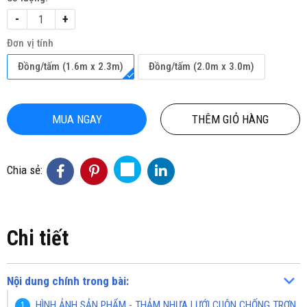
-
+
Đơn vị tính
Đồng/tấm (1.6m x 2.3m)
Đồng/tấm (2.0m x 3.0m)
MUA NGAY
THÊM GIỎ HÀNG
Chia sẻ:
Chi tiết
Nội dung chính trong bài:
HÌNH ẢNH SẢN PHẨM - THẢM NHỰA LƯỚI CUỘN CHỐNG TRƠN