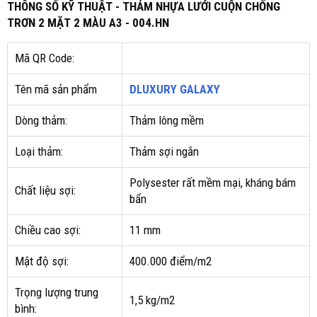
THÔNG SỐ KỸ THUẬT - THẢM NHỰA LƯỚI CUỘN CHỐNG
TRƠN 2 MẶT 2 MÀU A3 - 004.HN
Mã QR Code:
Tên mã sản phẩm
DLUXURY GALAXY
Dòng thảm:
Thảm lông mềm
Loại thảm:
Thảm sợi ngắn
Polysester rất mềm mại, kháng bám
Chất liệu sợi:
bẩn
Chiều cao sợi:
11 mm
Mật độ sợi:
400.000 điểm/m2
Trọng lượng trung
1,5 kg/m2
bình: