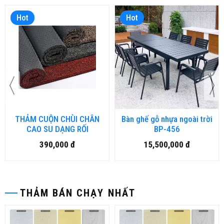
Hot
Hot
THẢM CUỘN CHÙI CHÂN
Bàn ghế gỗ nhựa ngoài trời
CAO SU DẠNG RỐI
BP-456
390,000 đ
15,500,000 đ
THẢM BÁN CHẠY NHẤT