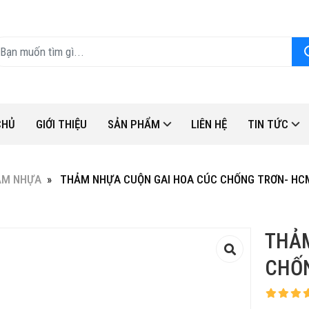
CHỦ
GIỚI THIỆU
SẢN PHẨM
LIÊN HỆ
TIN TỨC
ẢM NHỰA
THẢM NHỰA CUỘN GAI HOA CÚC CHỐNG TRƠN- HC
THẢM
CHỐN