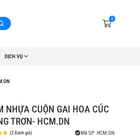
0
DỊCH VỤ
M.DN
 NHỰA CUỘN GAI HOA CÚC
G TRƠN- HCM.DN
Mã SP:
HCM.DN
(
2
Đánh giá
)