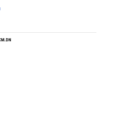
N
CM.DN