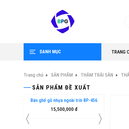
DANH MỤC
TRANG 
Trang chủ
SẢN PHẨM
THẢM TRẢI SÀN
TH
SẢN PHẨM ĐỀ XUẤT
 SU DẠNG
Bàn ghế gỗ nhựa ngoài trời BP-456
Hot
15,500,000 đ