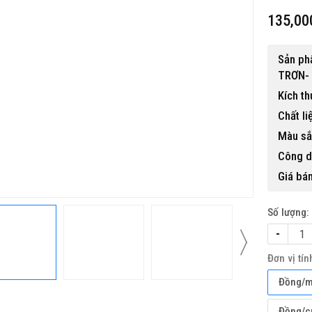
135,00
Sản p
TRƠN-
Kích th
Chất li
Màu sắ
Công d
Giá bán
Số lượng:
-
Đơn vị tín
Đồng/m
Đồng/c