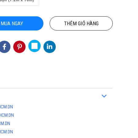
MUA NGAY
THÊM GIỎ HÀNG
HCM.DN
 HCM.DN
CM.DN
HCM.DN