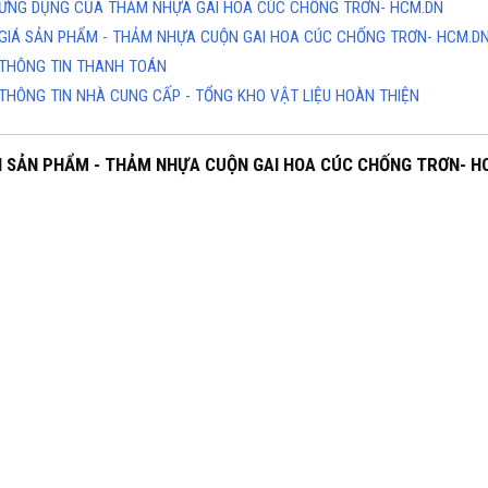
ỨNG DỤNG CỦA THẢM NHỰA GAI HOA CÚC CHỐNG TRƠN- HCM.DN
GIÁ SẢN PHẨM - THẢM NHỰA CUỘN GAI HOA CÚC CHỐNG TRƠN- HCM.D
THÔNG TIN THANH TOÁN
THÔNG TIN NHÀ CUNG CẤP - TỔNG KHO VẬT LIỆU HOÀN THIỆN
H SẢN PHẨM - THẢM NHỰA CUỘN GAI HOA CÚC CHỐNG TRƠN- H