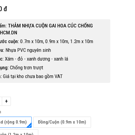
0 đ
hẩm: THẢM NHỰA CUỘN GAI HOA CÚC CHỐNG
 HCM.DN
ước cuộn:
0.7m x 10m, 0.9m x 10m, 1.2m x 10m
ệu:
Nhựa PVC nguyên sinh
c:
Xám - đỏ - xanh dương - xanh lá
ụng:
Chống trơn trượt
:
Giá tại kho chưa bao gồm VAT
+
h
d (rộng 0.9m)
Đồng/Cuộn (0.9m x 10m)
uộn (1.2m x 10m)