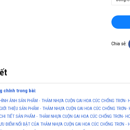
Chia sẻ:
iết
g chính trong bài:
HÌNH ẢNH SẢN PHẨM - THẢM NHỰA CUỘN GAI HOA CÚC CHỐNG TRƠN- 
GIỚI THIỆU SẢN PHẨM - THẢM NHỰA CUỘN GAI HOA CÚC CHỐNG TRƠN-
CHI TIẾT SẢN PHẨM - THẢM NHỰA CUỘN GAI HOA CÚC CHỐNG TRƠN- H
ƯU ĐIỂM NỔI BẬT CỦA THẢM NHỰA CUỘN GAI HOA CÚC CHỐNG TRƠN - 