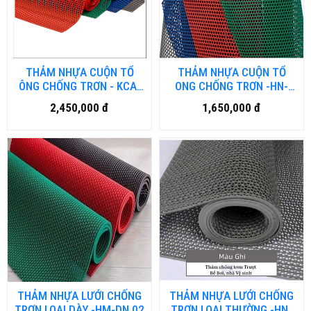
THẢM NHỰA CUỘN TỔ
THẢM NHỰA CUỘN TỔ
ÔNG CHỐNG TRƠN - KCA-
ONG CHỐNG TRƠN -HN-
HM-DN.01
NH-DN.01
2,450,000 đ
1,650,000 đ
THẢM NHỰA LƯỚI CHỐNG
THẢM NHỰA LƯỚI CHỐNG
TRƠN LOẠI DÀY -HM-DN.02
TRƠN LOẠI THƯỜNG -HN-