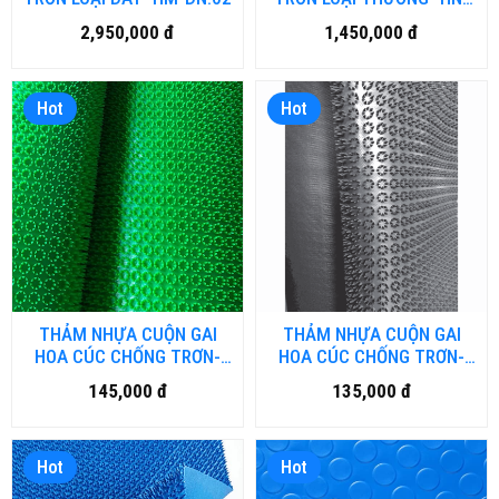
DN.01
2,950,000 đ
1,450,000 đ
Hot
Hot
THẢM NHỰA CUỘN GAI
THẢM NHỰA CUỘN GAI
HOA CÚC CHỐNG TRƠN-
HOA CÚC CHỐNG TRƠN-
DN.01
HN.DN
145,000 đ
135,000 đ
Hot
Hot