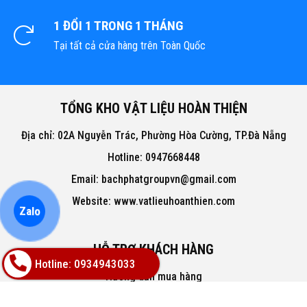
1 ĐỔI 1 TRONG 1 THÁNG
Tại tất cả cửa hàng trên Toàn Quốc
TỔNG KHO VẬT LIỆU HOÀN THIỆN
Địa chỉ: 02A Nguyễn Trác, Phường Hòa Cường, TP.Đà Nẵng
Hotline: 0947668448
Email: bachphatgroupvn@gmail.com
Website: www.vatlieuhoanthien.com
Zalo
HỖ TRỢ KHÁCH HÀNG
Hotline: 0934943033
Hướng dẫn mua hàng
Hướng dẫn thanh toán