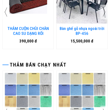
THẢM CUỘN CHÙI CHÂN
Bàn ghế gỗ nhựa ngoài trời
CAO SU DẠNG RỐI
BP-456
390,000 đ
15,500,000 đ
THẢM BÁN CHẠY NHẤT