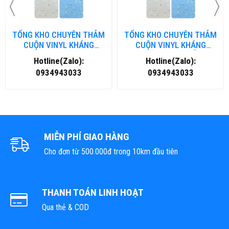
TỔNG KHO CHUYÊN THẢM
TỔNG KHO CHUYÊN THẢM
CUỘN VINYL KHÁNG
CUỘN VINYL KHÁNG
KHUẨN TẠI NHA TRANG
KHUẨN TẠI ĐÀ NẴNG
Hotline(Zalo):
Hotline(Zalo):
0934943033
0934943033
MIỄN PHÍ GIAO HÀNG
Cho đơn từ 500.000đ trong 10km đầu tiên
THANH TOÁN LINH HOẠT
Qua thẻ & COD