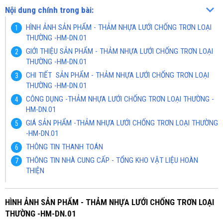
Nội dung chính trong bài:
HÌNH ẢNH SẢN PHẨM - THẢM NHỰA LƯỚI CHỐNG TRƠN LOẠI
THƯỜNG -HM-DN.01
GIỚI THIỆU SẢN PHẨM - THẢM NHỰA LƯỚI CHỐNG TRƠN LOẠI
THƯỜNG -HM-DN.01
CHI TIẾT SẢN PHẨM - THẢM NHỰA LƯỚI CHỐNG TRƠN LOẠI
THƯỜNG -HM-DN.01
CÔNG DỤNG -THẢM NHỰA LƯỚI CHỐNG TRƠN LOẠI THƯỜNG -
HM-DN.01
GIÁ SẢN PHẨM -THẢM NHỰA LƯỚI CHỐNG TRƠN LOẠI THƯỜNG
-HM-DN.01
THÔNG TIN THANH TOÁN
THÔNG TIN NHÀ CUNG CẤP - TỔNG KHO VẬT LIỆU HOÀN
THIỆN
HÌNH ẢNH SẢN PHẨM - THẢM NHỰA LƯỚI CHỐNG TRƠN LOẠI
THƯỜNG -HM-DN.01