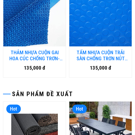
THẢM NHỰA CUỘN GAI
TẤM NHỰA CUỘN TRẢI
HOA CÚC CHỐNG TRƠN-
SÀN CHỐNG TRƠN NÚT
HCM.DN
TRÒN KHỔ 1.2M x 18M -
135,000 đ
135,000 đ
HCM.DN-01
SẢN PHẨM ĐỀ XUẤT
Hot
Hot