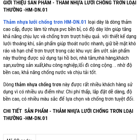
GIỚI THIỆU SẢN PHẨM - THẢM NHỰA LƯỚI CHỐNG TRƠN LOẠI
THƯỜNG -HM-DN.01
Thảm nhựa lưới chống trơn HM-DN.01
loại dày là dòng thảm
cao cấp, được làm từ nhựa pvc bền bỉ, có độ dày lớn giúp tăng
khả năng chịu lực và chống trơn trượt hiệu quả. với thiết kế dạng
lưới thoáng khí, sản phẩm giúp thoát nước nhanh, giữ bề mặt khô
ráo và hạn chế trơn trượt trong các khu vực ẩm ướt.sản phẩm
này thường được sử dụng tại hồ bơi, nhà tắm,nhà hàng,khách
sạn,xường sản xuất,khu công nghiệp,lối đi công cộng..
.
nhờ độ
bền cao, khả năng chống nước và chịu tải tốt.
Dòng
thảm nhựa chống trơn
này được rất nhiều khách hàng sử
dụng vì có nhiều ưu điểm như: Chi phí thấp, lắp đặt dễ dàng, độ
bền cao, có nhiều màu sắc để lựa chọn và chống trơn tuyệt đối.
CHI TIẾT SẢN PHẨM - THẢM NHỰA LƯỚI CHỐNG TRƠN LOẠI
THƯỜNG -HM-DN.01