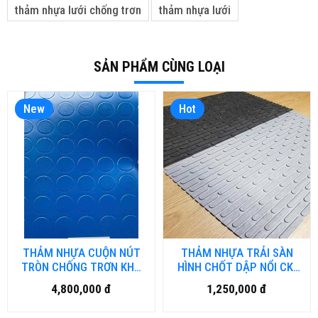
thảm nhựa lưới chống trơn
thảm nhựa lưới
SẢN PHẨM CÙNG LOẠI
New
Hot
THẢM NHỰA CUỘN NÚT
THẢM NHỰA TRẢI SÀN
TRÒN CHỐNG TRƠN KHỔ
HÌNH CHỐT DẬP NỔI CK-
2MX25M NH.DN-HN
HM.01
4,800,000 đ
1,250,000 đ