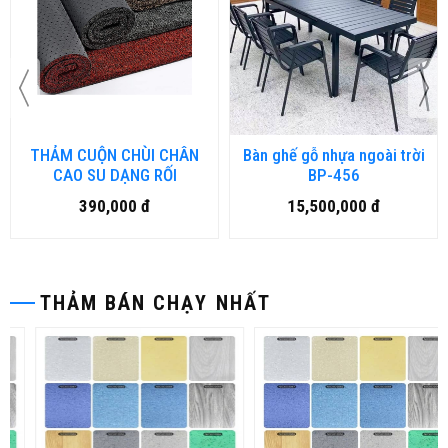
THẢM CUỘN CHÙI CHÂN
Bàn ghế gỗ nhựa ngoài trời
CAO SU DẠNG RỐI
BP-456
390,000 đ
15,500,000 đ
THẢM BÁN CHẠY NHẤT