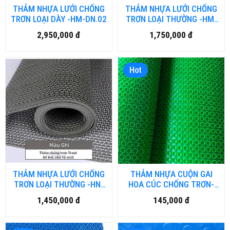
THẢM NHỰA LƯỚI CHỐNG
THẢM NHỰA LƯỚI CHỐNG
TRƠN LOẠI DÀY -HM-DN.02
TRƠN LOẠI THƯỜNG -HM-
DN.01
2,950,000 đ
1,750,000 đ
Hot
THẢM NHỰA LƯỚI CHỐNG
THẢM NHỰA CUỘN GAI
TRƠN LOẠI THƯỜNG -HN-
HOA CÚC CHỐNG TRƠN-
DN.01
DN.01
1,450,000 đ
145,000 đ