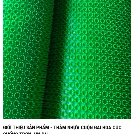
GIỚI THIỆU SẢN PHẨM - THẢM NHỰA CUỘN GAI HOA CÚC