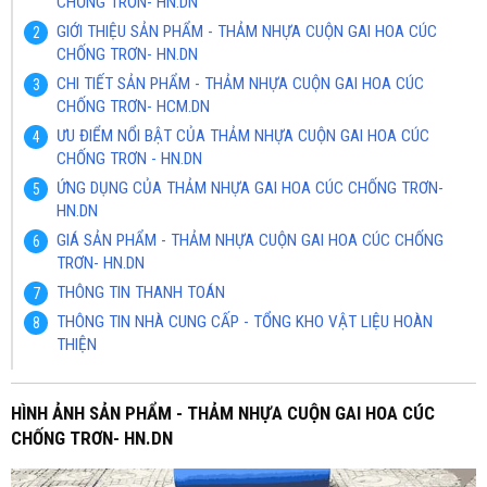
CHỐNG TRƠN- HN.DN
GIỚI THIỆU SẢN PHẨM - THẢM NHỰA CUỘN GAI HOA CÚC
CHỐNG TRƠN- HN.DN
CHI TIẾT SẢN PHẨM - THẢM NHỰA CUỘN GAI HOA CÚC
CHỐNG TRƠN- HCM.DN
ƯU ĐIỂM NỔI BẬT CỦA THẢM NHỰA CUỘN GAI HOA CÚC
CHỐNG TRƠN - HN.DN
ỨNG DỤNG CỦA THẢM NHỰA GAI HOA CÚC CHỐNG TRƠN-
HN.DN
GIÁ SẢN PHẨM - THẢM NHỰA CUỘN GAI HOA CÚC CHỐNG
TRƠN- HN.DN
THÔNG TIN THANH TOÁN
THÔNG TIN NHÀ CUNG CẤP - TỔNG KHO VẬT LIỆU HOÀN
THIỆN
HÌNH ẢNH SẢN PHẨM - THẢM NHỰA CUỘN GAI HOA CÚC
CHỐNG TRƠN- HN.DN