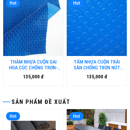
Hot
Hot
THẢM NHỰA CUỘN GAI
TẤM NHỰA CUỘN TRẢI
HOA CÚC CHỐNG TRƠN-
SÀN CHỐNG TRƠN NÚT
HCM.DN
TRÒN KHỔ 1.2M x 18M -
135,000 đ
135,000 đ
HCM.DN-01
SẢN PHẨM ĐỀ XUẤT
Hot
Hot