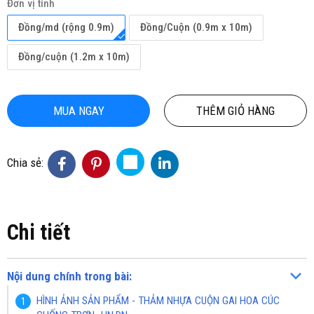
Đơn vị tính
Đồng/md (rộng 0.9m)
Đồng/Cuộn (0.9m x 10m)
Đồng/cuộn (1.2m x 10m)
MUA NGAY
THÊM GIỎ HÀNG
Chia sẻ:
Chi tiết
Nội dung chính trong bài:
HÌNH ẢNH SẢN PHẨM - THẢM NHỰA CUỘN GAI HOA CÚC