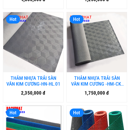
Hot
Hot
THẢM NHỰA TRẢI SÀN
THẢM NHỰA TRẢI SÀN
VÂN KIM CƯƠNG-HN-HL.01
VÂN KIM CƯƠNG -HM-CK-
01
2,350,000 đ
1,750,000 đ
Hot
Hot