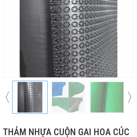
THẢM NHỰA CUỘN GAI HOA CÚC