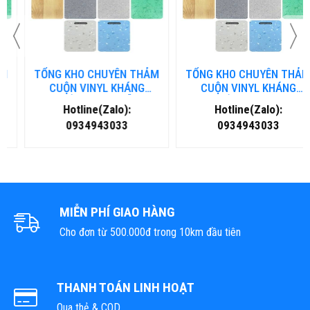
TỔNG KHO CHUYÊN THẢM
TỔNG KHO CHUYÊN THẢM
CUỘN VINYL KHÁNG
CUỘN VINYL KHÁNG
KHUẨN TẠI ĐÀ NẴNG
KHUẨN TẠI HÀ NỘI
Hotline(Zalo):
Hotline(Zalo):
0934943033
0934943033
MIỄN PHÍ GIAO HÀNG
Cho đơn từ 500.000đ trong 10km đầu tiên
THANH TOÁN LINH HOẠT
Qua thẻ & COD