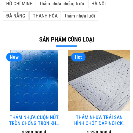
HỒ CHÍ MINH
thảm nhựa chống trơn
HÀ NÔI
ĐÀ NẴNG
THANH HÓA
thảm nhựa lưới
SẢN PHẨM CÙNG LOẠI
New
Hot
THẢM NHỰA CUỘN NÚT
THẢM NHỰA TRẢI SÀN
TRÒN CHỐNG TRƠN KHỔ
HÌNH CHỐT DẬP NỔI CK-
2MX25M NH.DN-HN
HM.01
4,800,000 đ
1,250,000 đ