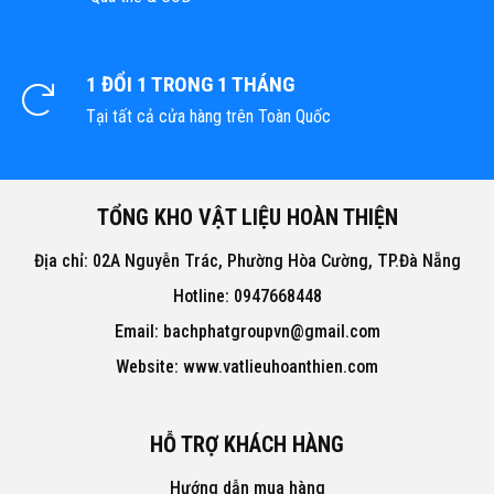
1 ĐỔI 1 TRONG 1 THÁNG
Tại tất cả cửa hàng trên Toàn Quốc
TỔNG KHO VẬT LIỆU HOÀN THIỆN
Địa chỉ: 02A Nguyễn Trác, Phường Hòa Cường, TP.Đà Nẵng
Hotline: 0947668448
Email: bachphatgroupvn@gmail.com
Website: www.vatlieuhoanthien.com
HỖ TRỢ KHÁCH HÀNG
Hướng dẫn mua hàng