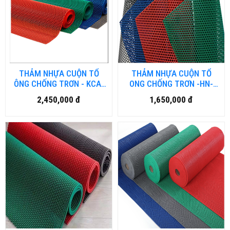
THẢM NHỰA CUỘN TỔ
THẢM NHỰA CUỘN TỔ
ÔNG CHỐNG TRƠN - KCA-
ONG CHỐNG TRƠN -HN-
HM-DN.01
NH-DN.01
2,450,000 đ
1,650,000 đ