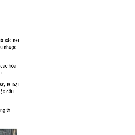
gỗ sắc nét
ều nhược
 các họa
ại.
y là loại
Bậc cầu
ng thi