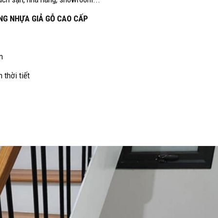
NG NHỰA GIẢ GỖ CAO CẤP
n
 thời tiết