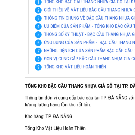
TỔNG KHO BẬC CẦU THANG NHỰA GIẢ GỖ TẠI Đ
GIỚI THIỆU VỀ VẬT LIỆU BẬC CẦU THANG NHỰA 
THÔNG TIN CHUNG VỀ BẬC CẦU THANG NHỰA GI
ƯU ĐIỂM CỦA SẢN PHẨM - TỔNG KHO BẬC CẦU 
THÔNG SỐ KỸ THUẬT - BẬC CẦU THANG NHỰA G
ỨNG DỤNG CỦA SẢN PHẨM - BẬC CẦU THANG 
NHỮNG TIỆN ÍCH CỦA SẢN PHẨM BẬC CẤP CẦU 
ĐƠN VỊ CUNG CẤP BẬC CẦU THANG NHỰA GIẢ GỖ
TỔNG KHO VẬT LIỆU HOÀN THIỆN
TỔNG KHO BẬC CẦU THANG NHỰA GIẢ GỖ TẠI TP. Đ
Thông tin đơn vị cung cấp bác câu tại TP. ĐÀ NẴNG với 
lượng lượng hàng tồn kho rất lớn.
Kho hàng: TP. ĐÀ NẴNG
Tổng Kho Vật Liệu Hoàn Thiện