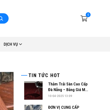
0
DỊCH VỤ
TIN TỨC HOT
Thảm Trải Sàn Cao Cấp
Đà Nẵng – Bảng Giá Mới
Nhất 2025 & Mẫu Đẹp
10-04-2025 13:09
Nhất Hiện Nay
ĐƠN VỊ CUNG CẤP