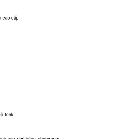
h cao cấp
gỗ teak…
hách sạn, nhà hàng, showroom...