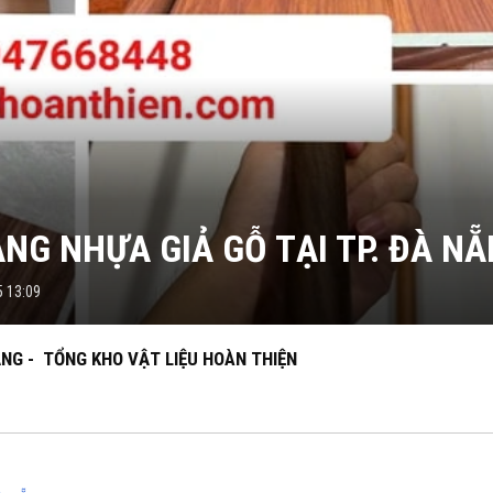
NG NHỰA GIẢ GỖ TẠI TP. ĐÀ N
5 13:09
NG - TỔNG KHO VẬT LIỆU HOÀN THIỆN