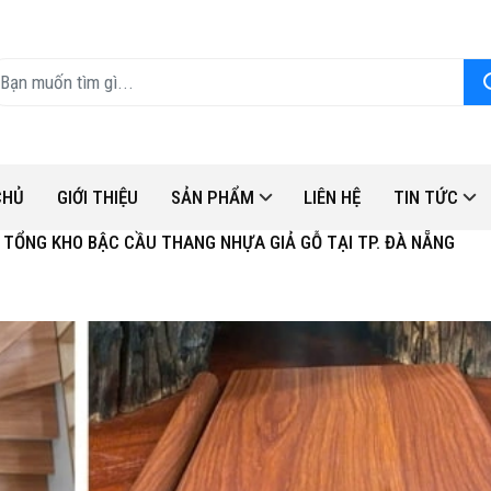
CHỦ
GIỚI THIỆU
SẢN PHẨM
LIÊN HỆ
TIN TỨC
TỔNG KHO BẬC CẦU THANG NHỰA GIẢ GỖ TẠI TP. ĐÀ NẴNG