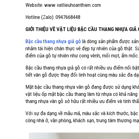
Website: www.vatlieuhoanthien.com
Hotline (Zalo): 0947668448
GIỚI THIỆU VỀ VẬT LIỆU BẬC CẦU THANG NHỰA GIẢ
Bậc cầu thang nhựa giả gỗ
là dòng sản phẩm được sản 
nhằm tái hiện chân thực vẻ đẹp tự nhiên của gỗ thật.
điểm của gỗ tự nhiên như cong vênh, mối mọt, ẩm mốc
Bậc cầu thang nhựa giả gỗ có rất nhiều ưu điểm nổi bậ
tiết vân gỗ được thay đổi linh hoạt cùng màu sắc đa d
Mặt bậc cầu thang nhựa vân gỗ đang được sử dụng khá p
vật liệu ốp mặt bậc cầu thang làm từ nhựa có khả năng 
thang nhựa vân gỗ sở hữu rất nhiều ưu điểm và tính thẩ
Với sự đa dạng về mẫu mã, màu sắc và kích thước, bậc
công nhà ở, văn phòng, khách sạn, trung tâm thương mại