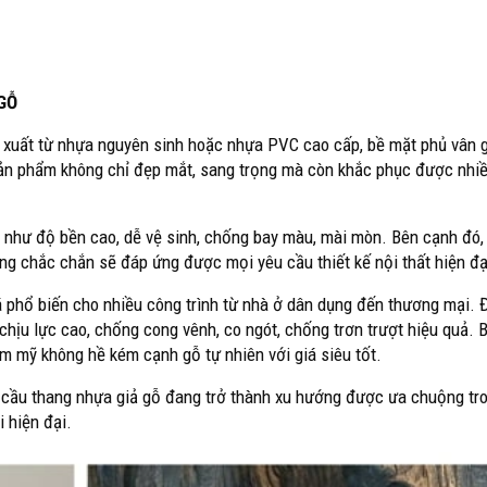
 GỖ
xuất từ nhựa nguyên sinh hoặc nhựa PVC cao cấp, bề mặt phủ vân 
 Sản phẩm không chỉ đẹp mắt, sang trọng mà còn khắc phục được nhi
.
t như độ bền cao, dễ vệ sinh, chống bay màu, mài mòn. Bên cạnh đó,
ạng chắc chắn sẽ đáp ứng được mọi yêu cầu thiết kế nội thất hiện đ
hổ biến cho nhiều công trình từ nhà ở dân dụng đến thương mại. Đâ
chịu lực cao, chống cong vênh, co ngót, chống trơn trượt hiệu quả. 
m mỹ không hề kém cạnh gỗ tự nhiên với giá siêu tốt.
 cầu thang nhựa giả gỗ đang trở thành xu hướng được ưa chuộng tro
 hiện đại.