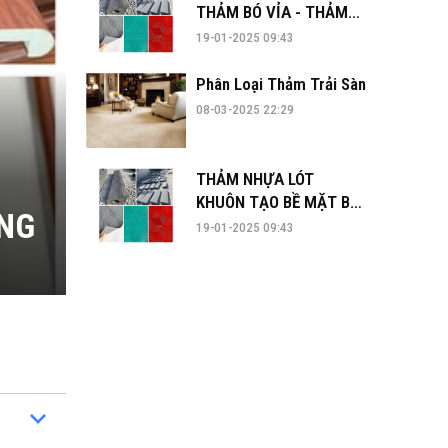
THẢM BÓ VỈA - THẢM
KIM CƯƠNG TẠI ĐÀ
19-01-2025 09:43
NẴNG
Phân Loại Thảm Trải Sàn
08-03-2025 22:29
THẢM NHỰA LÓT
KHUÔN TẠO BỀ MẶT BÓ
ẴNG
VỈA
19-01-2025 09:43