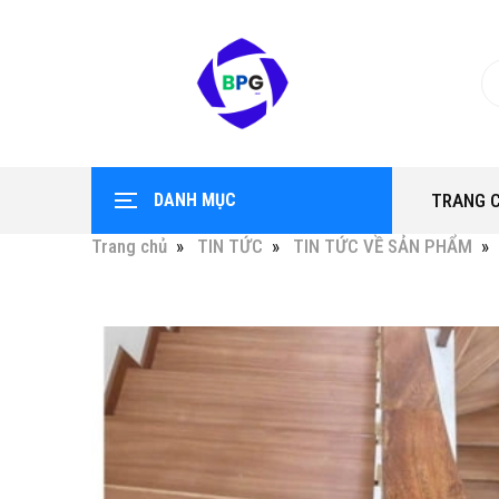
DANH MỤC
TRANG 
Trang chủ
TIN TỨC
TIN TỨC VỀ SẢN PHẨM