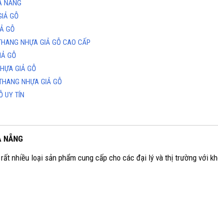
À NẴNG
GIẢ GỖ
Ả GỖ
THANG NHỰA GIẢ GỖ CAO CẤP
IẢ GỖ
NHỰA GIẢ GỖ
THANG NHỰA GIẢ GỖ
 UY TÍN
À NẴNG
rất nhiều loại sản phẩm cung cấp cho các đại lý và thị trường với kh