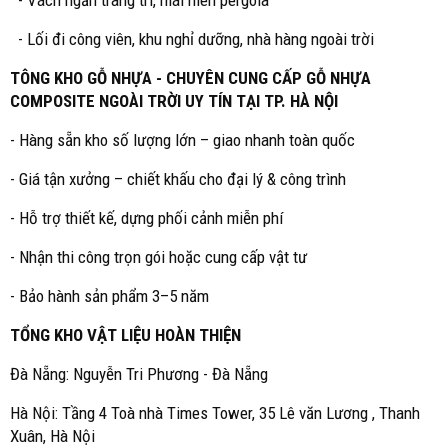
- Vách ngăn trang trí, mái hiên pergola
- Lối đi công viên, khu nghỉ dưỡng, nhà hàng ngoài trời
TÔNG KHO GỖ NHỰA - CHUYÊN CUNG CẤP GỖ NHỰA
COMPOSITE NGOÀI TRỜI UY TÍN TẠI TP. HÀ NỘI
- Hàng sẵn kho số lượng lớn – giao nhanh toàn quốc
- Giá tận xưởng – chiết khấu cho đại lý & công trình
- Hỗ trợ thiết kế, dựng phối cảnh miễn phí
- Nhận thi công trọn gói hoặc cung cấp vật tư
- Bảo hành sản phẩm 3–5 năm
TỔNG KHO VẬT LIỆU HOÀN THIỆN
Đà Nẵng: Nguyễn Tri Phương - Đà Nẵng
Hà Nội: Tầng 4 Toà nhà Times Tower, 35 Lê văn Lương , Thanh
Xuân, Hà Nội