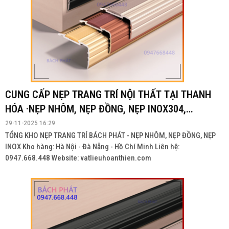
CUNG CẤP NẸP TRANG TRÍ NỘI THẤT TẠI THANH
HÓA ·NẸP NHÔM, NẸP ĐỒNG, NẸP INOX304,
INOX201
29-11-2025 16:29
TỔNG KHO NẸP TRANG TRÍ BÁCH PHÁT - NẸP NHÔM, NẸP ĐỒNG, NẸP
INOX Kho hàng: Hà Nội - Đà Nẵng - Hồ Chí Minh Liên hệ:
0947.668.448 Website: vatlieuhoanthien.com