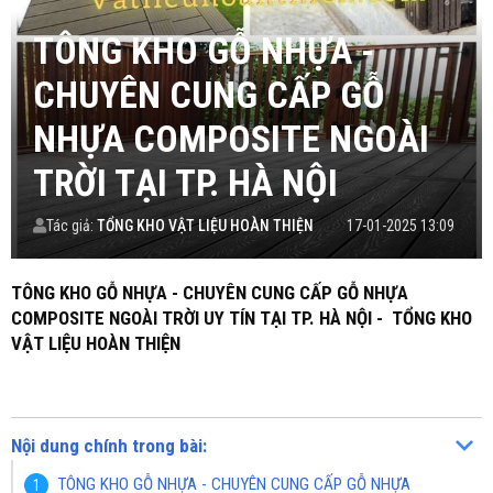
TÔNG KHO GỖ NHỰA -
CHUYÊN CUNG CẤP GỖ
NHỰA COMPOSITE NGOÀI
TRỜI TẠI TP. HÀ NỘI
Tác giả:
TỔNG KHO VẬT LIỆU HOÀN THIỆN
17-01-2025 13:09
TÔNG KHO GỖ NHỰA - CHUYÊN CUNG CẤP GỖ NHỰA
COMPOSITE NGOÀI TRỜI UY TÍN TẠI TP. HÀ NỘI - TỔNG KHO
VẬT LIỆU HOÀN THIỆN
Nội dung chính trong bài:
TÔNG KHO GỖ NHỰA - CHUYÊN CUNG CẤP GỖ NHỰA