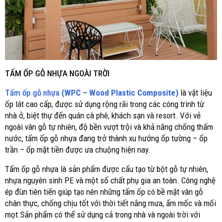
TẤM ỐP GỖ NHỰA NGOÀI TRỜI
Tấm ốp gỗ nhựa
(WPC – Wood Plastic Composite)
là vật liệu
ốp lát cao cấp, được sử dụng rộng rãi trong các công trình từ
nhà ở, biệt thự đến quán cà phê, khách sạn và resort. Với vẻ
ngoài vân gỗ tự nhiên, độ bền vượt trội và khả năng chống thấm
nước, tấm ốp gỗ nhựa đang trở thành xu hướng ốp tường – ốp
trần – ốp mặt tiền được ưa chuộng hiện nay.
Tấm ốp gỗ nhựa là sản phẩm được cấu tạo từ bột gỗ tự nhiên,
nhựa nguyên sinh PE và một số chất phụ gia an toàn. Công nghệ
ép đùn tiên tiến giúp tạo nên những tấm ốp có bề mặt vân gỗ
chân thực, chống chịu tốt với thời tiết nắng mưa, ẩm mốc và mối
mọt.Sản phẩm có thể sử dụng cả trong nhà và ngoài trời với