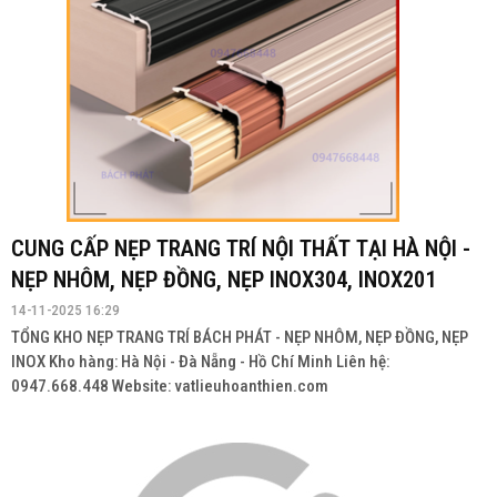
CUNG CẤP NẸP TRANG TRÍ NỘI THẤT TẠI HÀ NỘI -
NẸP NHÔM, NẸP ĐỒNG, NẸP INOX304, INOX201
14-11-2025 16:29
TỔNG KHO NẸP TRANG TRÍ BÁCH PHÁT - NẸP NHÔM, NẸP ĐỒNG, NẸP
INOX Kho hàng: Hà Nội - Đà Nẵng - Hồ Chí Minh Liên hệ:
0947.668.448 Website: vatlieuhoanthien.com