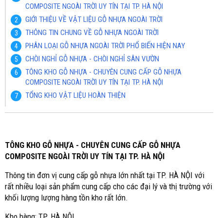
COMPOSITE NGOÀI TRỜI UY TÍN TẠI TP. HÀ NỘI
GIỚI THIỆU VỀ VẬT LIỆU GỖ NHỰA NGOÀI TRỜI
THÔNG TIN CHUNG VỀ GỖ NHỰA NGOÀI TRỜI
PHÂN LOẠI GỖ NHỰA NGOÀI TRỜI PHỔ BIẾN HIỆN NAY
CHÒI NGHỈ GỖ NHỰA - CHÒI NGHỈ SÂN VƯỜN
TÔNG KHO GỖ NHỰA - CHUYÊN CUNG CẤP GỖ NHỰA
COMPOSITE NGOÀI TRỜI UY TÍN TẠI TP. HÀ NỘI
TỔNG KHO VẬT LIỆU HOÀN THIỆN
TÔNG KHO GỖ NHỰA - CHUYÊN CUNG CẤP GỖ NHỰA
COMPOSITE NGOÀI TRỜI UY TÍN TẠI TP. HÀ NỘI
Thông tin đơn vị cung cấp gỗ nhựa lớn nhất tại TP. HÀ NỘI với
rất nhiều loại sản phẩm cung cấp cho các đại lý và thị trường với
khối lượng lượng hàng tồn kho rất lớn.
Kho hàng: TP. HÀ NỘI