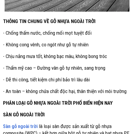
THÔNG TIN CHUNG VỀ GỖ NHỰA NGOÀI TRỜI
- Chống thấm nước, chống mối mọt tuyệt đối
- Không cong vênh, co ngót như gỗ tự nhiên
- Chịu nắng mưa tốt, không bạc màu, không bong tróc
- Thẩm mỹ cao – Đường vân gỗ tự nhiên, sang trọng
- Dễ thi công, tiết kiệm chi phí bảo trì lâu dài
- An toàn – không chứa chất độc hại, thân thiện với môi trường
PHÂN LOẠI GỖ NHỰA NGOÀI TRỜI PHỔ BIẾN HIỆN NAY
SÀN GỖ NGOÀI TRỜI
Sàn gỗ ngoài trời
là loại sàn được sản xuất từ gỗ nhựa
composite (WPC) – kết hợp giữa bột gỗ tự nhiên và hạt nhựa PE