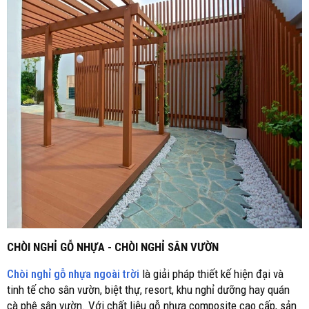
CHÒI NGHỈ GỖ NHỰA - CHÒI NGHỈ SÂN VƯỜN
Chòi nghỉ gỗ nhựa ngoài trời
là giải pháp thiết kế hiện đại và
tinh tế cho sân vườn, biệt thự, resort, khu nghỉ dưỡng hay quán
cà phê sân vườn. Với chất liệu gỗ nhựa composite cao cấp, sản