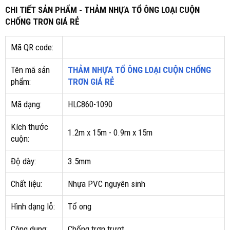
CHI TIẾT SẢN PHẨM - THẢM NHỰA TỔ ÔNG LOẠI CUỘN
CHỐNG TRƠN GIÁ RẺ
Mã QR code:
Tên mã sản
THẢM NHỰA TỔ ÔNG LOẠI CUỘN CHỐNG
phẩm:
TRƠN GIÁ RẺ
Mã dạng:
HLC860-1090
Kích thước
1.2m x 15m - 0.9m x 15m
cuộn:
Độ dày:
3.5mm
Chất liệu:
Nhựa PVC nguyên sinh
Hình dạng lỗ:
Tổ ong
Công dụng:
Chống trơn trượt