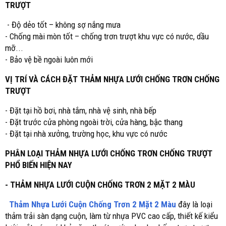
TRƯỢT
- Độ dẻo tốt – không sợ nắng mưa
- Chống mài mòn tốt – chống trơn trượt khu vực có nước, dầu
mỡ...
- Bảo vệ bề ngoài luôn mới
VỊ TRÍ VÀ CÁCH ĐẶT THẢM NHỰA LƯỚI CHỐNG TRƠN CHỐNG
TRƯỢT
- Đặt tại hồ bơi, nhà tắm, nhà vệ sinh, nhà bếp
- Đặt trước cửa phòng ngoài trời, cửa hàng, bậc thang
- Đặt tại nhà xưởng, trường học, khu vực có nước
PHÂN LOẠI THẢM NHỰA LƯỚI CHỐNG TRƠN CHỐNG TRƯỢT
PHỔ BIẾN HIỆN NAY
- THẢM NHỰA LƯỚI CUỘN CHỐNG TRƠN 2 MẶT 2 MÀU
Thảm Nhựa Lưới Cuộn Chống Trơn 2 Mặt 2 Màu
đây là loại
thảm trải sàn dạng cuộn, làm từ nhựa PVC cao cấp, thiết kế kiểu