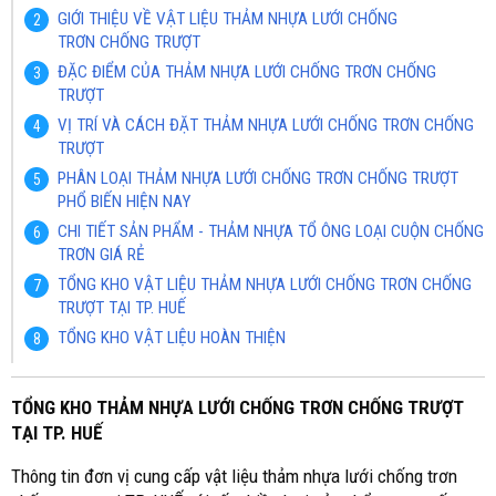
GIỚI THIỆU VỀ VẬT LIỆU THẢM NHỰA LƯỚI CHỐNG
TRƠN CHỐNG TRƯỢT
ĐẶC ĐIỂM CỦA THẢM NHỰA LƯỚI CHỐNG TRƠN CHỐNG
TRƯỢT
VỊ TRÍ VÀ CÁCH ĐẶT THẢM NHỰA LƯỚI CHỐNG TRƠN CHỐNG
TRƯỢT
PHÂN LOẠI THẢM NHỰA LƯỚI CHỐNG TRƠN CHỐNG TRƯỢT
PHỔ BIẾN HIỆN NAY
CHI TIẾT SẢN PHẨM - THẢM NHỰA TỔ ÔNG LOẠI CUỘN CHỐNG
TRƠN GIÁ RẺ
TỔNG KHO VẬT LIỆU THẢM NHỰA LƯỚI CHỐNG TRƠN CHỐNG
TRƯỢT TẠI TP. HUẾ
TỔNG KHO VẬT LIỆU HOÀN THIỆN
TỔNG KHO THẢM NHỰA LƯỚI CHỐNG TRƠN CHỐNG TRƯỢT
TẠI TP. HUẾ
Thông tin đơn vị cung cấp vật liệu thảm nhựa lưới chống trơn