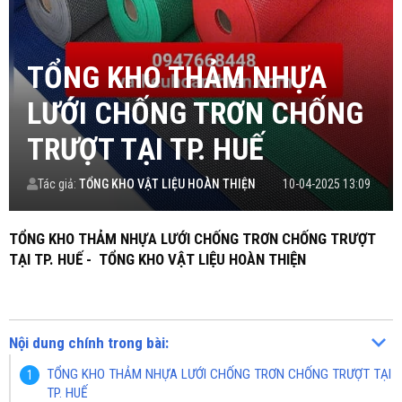
TỔNG KHO THẢM NHỰA
LƯỚI CHỐNG TRƠN CHỐNG
TRƯỢT TẠI TP. HUẾ
Tác giả:
TỔNG KHO VẬT LIỆU HOÀN THIỆN
10-04-2025 13:09
TỔNG KHO THẢM NHỰA LƯỚI CHỐNG TRƠN CHỐNG TRƯỢT
TẠI TP. HUẾ - TỔNG KHO VẬT LIỆU HOÀN THIỆN
Nội dung chính trong bài:
TỔNG KHO THẢM NHỰA LƯỚI CHỐNG TRƠN CHỐNG TRƯỢT TẠI
TP. HUẾ