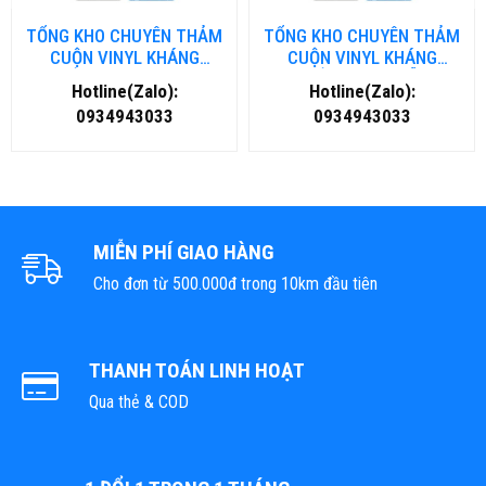
TỔNG KHO CHUYÊN THẢM
TỔNG KHO CHUYÊN THẢM
CUỘN VINYL KHÁNG
CUỘN VINYL KHÁNG
KHUẨN TẠI NHA TRANG
KHUẨN TẠI ĐÀ NẴNG
Hotline(Zalo):
Hotline(Zalo):
0934943033
0934943033
MIỄN PHÍ GIAO HÀNG
Cho đơn từ 500.000đ trong 10km đầu tiên
THANH TOÁN LINH HOẠT
Qua thẻ & COD