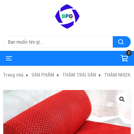
0
Trang chủ
SẢN PHẨM
THẢM TRẢI SÀN
THẢM NHỰA