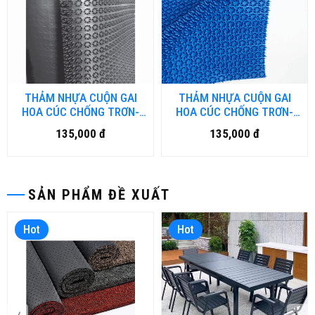
THẢM NHỰA CUỘN GAI
THẢM NHỰA CUỘN GAI
HOA CÚC CHỐNG TRƠN-
HOA CÚC CHỐNG TRƠN-
HN.DN
HCM.DN
135,000 đ
135,000 đ
SẢN PHẨM ĐỀ XUẤT
Hot
Hot