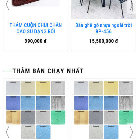
THẢM CUỘN CHÙI CHÂN
Bàn ghế gỗ nhựa ngoài trời
CAO SU DẠNG RỐI
BP-456
390,000 đ
15,500,000 đ
THẢM BÁN CHẠY NHẤT