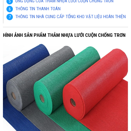
ỨNG DỤNG CỦA THẢM NHỰA LƯỚI CUỘN CHỐNG TRƠN
THÔNG TIN THANH TOÁN
THÔNG TIN NHÀ CUNG CẤP TỔNG KHO VẬT LIỆU HOÀN THIỆN
HÌNH ẢNH SẢN PHẨM THẢM NHỰA LƯỚI CUỘN CHỐNG TRƠN