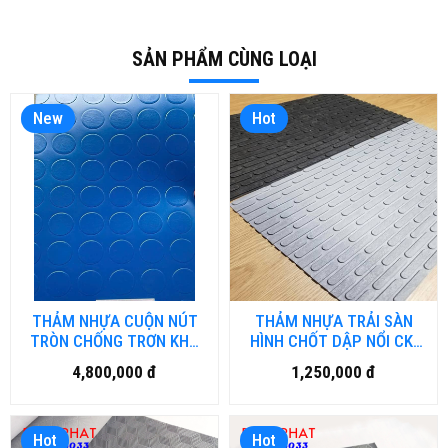
SẢN PHẨM CÙNG LOẠI
New
Hot
THẢM NHỰA CUỘN NÚT
THẢM NHỰA TRẢI SÀN
TRÒN CHỐNG TRƠN KHỔ
HÌNH CHỐT DẬP NỔI CK-
2MX25M NH.DN-HN
HM.01
4,800,000 đ
1,250,000 đ
Hot
Hot