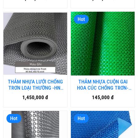
Hot
THẢM NHỰA LƯỚI CHỐNG
THẢM NHỰA CUỘN GAI
TRƠN LOẠI THƯỜNG -HN-
HOA CÚC CHỐNG TRƠN-
DN.01
DN.01
1,450,000 đ
145,000 đ
Hot
Hot