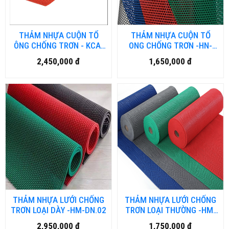
THẢM NHỰA CUỘN TỔ
THẢM NHỰA CUỘN TỔ
ÔNG CHỐNG TRƠN - KCA-
ONG CHỐNG TRƠN -HN-
HM-DN.01
NH-DN.01
2,450,000 đ
1,650,000 đ
THẢM NHỰA LƯỚI CHỐNG
THẢM NHỰA LƯỚI CHỐNG
TRƠN LOẠI DÀY -HM-DN.02
TRƠN LOẠI THƯỜNG -HM-
DN.01
2,950,000 đ
1,750,000 đ