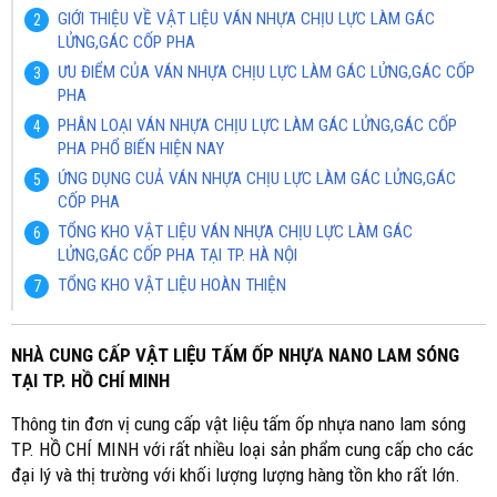
GIỚI THIỆU VỀ VẬT LIỆU VÁN NHỰA CHỊU LỰC LÀM GÁC
LỬNG,GÁC CỐP PHA
ƯU ĐIỂM CỦA VÁN NHỰA CHỊU LỰC LÀM GÁC LỬNG,GÁC CỐP
PHA
PHÂN LOẠI VÁN NHỰA CHỊU LỰC LÀM GÁC LỬNG,GÁC CỐP
PHA PHỔ BIẾN HIỆN NAY
ỨNG DỤNG CUẢ VÁN NHỰA CHỊU LỰC LÀM GÁC LỬNG,GÁC
CỐP PHA
TỔNG KHO VẬT LIỆU VÁN NHỰA CHỊU LỰC LÀM GÁC
LỬNG,GÁC CỐP PHA TẠI TP. HÀ NỘI
TỔNG KHO VẬT LIỆU HOÀN THIỆN
NHÀ CUNG CẤP VẬT LIỆU TẤM ỐP NHỰA NANO LAM SÓNG
TẠI TP. HỒ CHÍ MINH
Thông tin đơn vị cung cấp vật liệu tấm ốp nhựa nano lam sóng
TP. HỒ CHÍ MINH với rất nhiều loại sản phẩm cung cấp cho các
đại lý và thị trường với khối lượng lượng hàng tồn kho rất lớn.