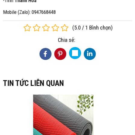
-Tỉnh
Thanh Hoá
Mobile (Zalo): 0947668448
(
5.0
/
1
Bình chọn
)
Chia sẻ:
TIN TỨC LIÊN QUAN