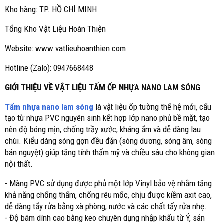
Kho hàng: TP. HỒ CHÍ MINH
Tổng Kho Vật Liệu Hoàn Thiện
Website: www.vatlieuhoanthien.com
Hotline (Zalo): 0947668448
GIỚI THIỆU VỀ VẬT LIỆU TẤM ỐP NHỰA NANO LAM SÓNG
Tấm nhựa nano lam sóng
là vật liệu ốp tường thế hệ mới, cấu
tạo từ nhựa PVC nguyên sinh kết hợp lớp nano phủ bề mặt, tạo
nên độ bóng mịn, chống trầy xước, kháng ẩm và dễ dàng lau
chùi. Kiểu dáng sóng gợn đều đặn (sóng dương, sóng âm, sóng
bán nguyệt) giúp tăng tính thẩm mỹ và chiều sâu cho không gian
nội thất.
- Màng PVC sử dụng được phủ một lớp Vinyl bảo vệ nhằm tăng
khả năng chống thấm, chống rêu mốc, chịu được kiềm axit cao,
dễ dàng tẩy rửa bằng xà phòng, nước và các chất tẩy rửa nhẹ.
- Độ bám dính cao bằng keo chuyên dụng nhập khẩu từ Ý, sản