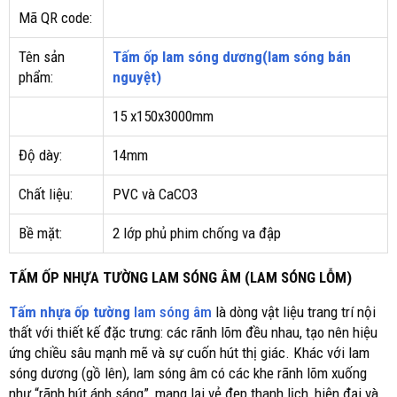
Mã QR code:
Tên sản
Tấm ốp lam sóng dương(lam sóng bán
phẩm:
nguyệt)
15 x150x3000mm
Độ dày:
14mm
Chất liệu:
PVC và CaCO3
Bề mặt:
2 lớp phủ phim chống va đập
TẤM ỐP NHỰA TƯỜNG LAM SÓNG ÂM (LAM SÓNG LỖM)
Tấm nhựa ốp tường
lam sóng âm
là dòng vật liệu trang trí nội
thất với thiết kế đặc trưng: các rãnh lõm đều nhau, tạo nên hiệu
ứng chiều sâu mạnh mẽ và sự cuốn hút thị giác. Khác với lam
sóng dương (gồ lên), lam sóng âm có các khe rãnh lõm xuống
như “rãnh hút ánh sáng”, mang lại vẻ đẹp thanh lịch, hiện đại và