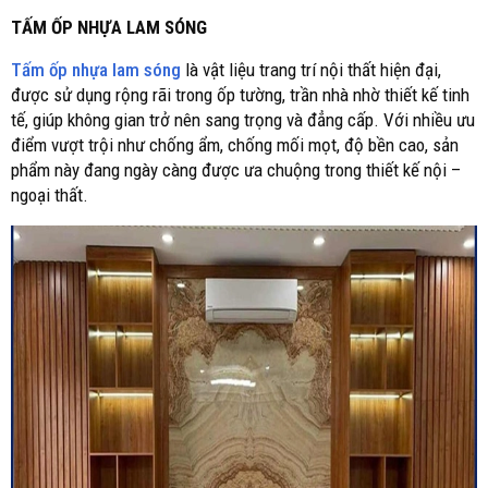
TẤM ỐP NHỰA LAM SÓNG
Tấm ốp nhựa lam sóng
là vật liệu trang trí nội thất hiện đại,
được sử dụng rộng rãi trong ốp tường, trần nhà nhờ thiết kế tinh
tế, giúp không gian trở nên sang trọng và đẳng cấp. Với nhiều ưu
điểm vượt trội như chống ẩm, chống mối mọt, độ bền cao, sản
phẩm này đang ngày càng được ưa chuộng trong thiết kế nội –
ngoại thất.