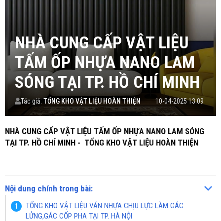
NHÀ CUNG CẤP VẬT LIỆU
TẤM ỐP NHỰA NANO LAM
SÓNG TẠI TP. HỒ CHÍ MINH
Tác giả:
TỔNG KHO VẬT LIỆU HOÀN THIỆN
10-04-2025 13:09
NHÀ CUNG CẤP VẬT LIỆU TẤM ỐP NHỰA NANO LAM SÓNG
TẠI TP. HỒ CHÍ MINH - TỔNG KHO VẬT LIỆU HOÀN THIỆN
Nội dung chính trong bài:
TỔNG KHO VẬT LIỆU VÁN NHỰA CHỊU LỰC LÀM GÁC
LỬNG,GÁC CỐP PHA TẠI TP. HÀ NỘI