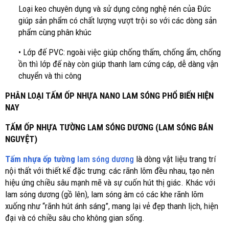
Loại keo chuyên dụng và sử dụng công nghệ nén của Đức
giúp sản phẩm có chất lượng vượt trội so với các dòng sản
phẩm cùng phân khúc
• Lớp đế PVC: ngoài việc giúp chống thấm, chống ẩm, chống
ồn thì lớp đế này còn giúp thanh lam cứng cáp, dễ dàng vận
chuyển và thi công
PHÂN LOẠI TẤM ỐP NHỰA NANO LAM SÓNG PHỔ BIẾN HIỆN
NAY
TẤM ỐP NHỰA TƯỜNG LAM SÓNG DƯƠNG (LAM SÓNG BÁN
NGUYỆT)
Tấm nhựa ốp tường
lam sóng dương
là dòng vật liệu trang trí
nội thất với thiết kế đặc trưng: các rãnh lõm đều nhau, tạo nên
hiệu ứng chiều sâu mạnh mẽ và sự cuốn hút thị giác. Khác với
lam sóng dương (gồ lên), lam sóng âm có các khe rãnh lõm
xuống như “rãnh hút ánh sáng”, mang lại vẻ đẹp thanh lịch, hiện
đại và có chiều sâu cho không gian sống.