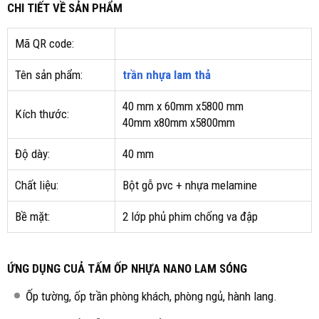
CHI TIẾT VỀ SẢN PHẨM
Mã QR code:
Tên sản phẩm:
trần nhựa lam thả
40 mm x 60mm x5800 mm
Kích thước:
40mm x80mm x5800mm
Độ dày:
40 mm
Chất liệu:
Bột gỗ pvc + nhựa melamine
Bề mặt:
2 lớp phủ phim chống va đập
ỨNG DỤNG CUẢ TẤM ỐP NHỰA NANO LAM SÓNG
Ốp tường, ốp trần phòng khách, phòng ngủ, hành lang.