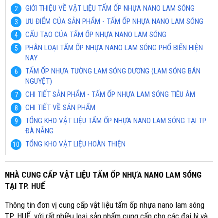
GIỚI THIỆU VỀ VẬT LIỆU TẤM ỐP NHỰA NANO LAM SÓNG
ƯU ĐIỂM CỦA SẢN PHẨM - TẤM ỐP NHỰA NANO LAM SÓNG
CẤU TẠO CỦA TẤM ỐP NHỰA NANO LAM SÓNG
PHÂN LOẠI TẤM ỐP NHỰA NANO LAM SÓNG PHỔ BIẾN HIỆN
NAY
TẤM ỐP NHỰA TƯỜNG LAM SÓNG DƯƠNG (LAM SÓNG BÁN
NGUYỆT)
CHI TIẾT SẢN PHẨM - TẤM ỐP NHỰA LAM SÓNG TIÊU ÂM
CHI TIẾT VỀ SẢN PHẨM
TỔNG KHO VẬT LIỆU TẤM ỐP NHỰA NANO LAM SÓNG TẠI TP.
ĐÀ NẴNG
TỔNG KHO VẬT LIỆU HOÀN THIỆN
NHÀ CUNG CẤP VẬT LIỆU TẤM ỐP NHỰA NANO LAM SÓNG
TẠI TP. HUẾ
Thông tin đơn vị cung cấp vật liệu tấm ốp nhựa nano lam sóng
TP. HUẾ với rất nhiều loại sản phẩm cung cấp cho các đại lý và