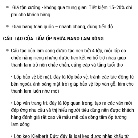
Giá tận xưởng - không qua trung gian: Tiết kiệm 15–20% chi
phí cho khách hàng.
Giao hàng toàn quốc – nhanh chóng, đúng tiến độ.
CẤU TẠO CỦA TẤM ỐP NHỰA NANO LAM SÓNG
Cấu tạo của lam sóng được tạo nên bởi 4 lớp, mỗi lớp có
chức năng riêng nhưng được liên kết và bổ trợ nhau giúp
thanh lam trở nên chắc chắn, cứng cáp và tăng tuổi tho
• Lớp bảo vệ bề mặt: đây là lớp bảo vệ, tránh các tác động từ
bên ngoài, ánh sáng mặt trời giúp bảo vệ lớp vân gỗ, làm cho
thanh lam luôn như mới
• Lớp văn trang trí: đây là lớp quan trọng, tạo ra các vân mới
đáp ứng nhu cầu và thị hiếu người tiêu dùng nên được khách
hàng đánh giá rất cao về mẫu mã của dòng tấm ốp tường
lam sóng
• Lớp keo Kleiberit Đức: đây là loại keo được nhập khẩu từ