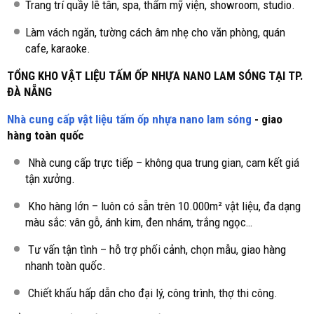
Trang trí quầy lễ tân, spa, thẩm mỹ viện, showroom, studio.
Làm vách ngăn, tường cách âm nhẹ cho văn phòng, quán
cafe, karaoke.
TỔNG KHO VẬT LIỆU TẤM ỐP NHỰA NANO LAM SÓNG TẠI TP.
ĐÀ NẴNG
Nhà cung cấp vật liệu tấm ốp nhựa nano lam sóng
- giao
hàng toàn quốc
Nhà cung cấp trực tiếp – không qua trung gian, cam kết giá
tận xưởng.
Kho hàng lớn – luôn có sẵn trên 10.000m² vật liệu, đa dạng
màu sắc: vân gỗ, ánh kim, đen nhám, trắng ngọc…
Tư vấn tận tình – hỗ trợ phối cảnh, chọn mẫu, giao hàng
nhanh toàn quốc.
Chiết khấu hấp dẫn cho đại lý, công trình, thợ thi công.