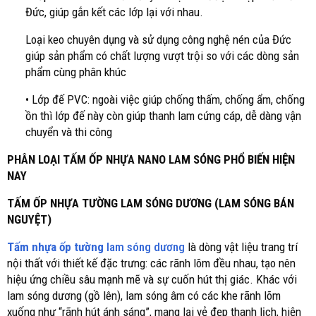
Đức, giúp gắn kết các lớp lại với nhau.
Loại keo chuyên dụng và sử dụng công nghệ nén của Đức
giúp sản phẩm có chất lượng vượt trội so với các dòng sản
phẩm cùng phân khúc
• Lớp đế PVC: ngoài việc giúp chống thấm, chống ẩm, chống
ồn thì lớp đế này còn giúp thanh lam cứng cáp, dễ dàng vận
chuyển và thi công
PHÂN LOẠI TẤM ỐP NHỰA NANO LAM SÓNG PHỔ BIẾN HIỆN
NAY
TẤM ỐP NHỰA TƯỜNG LAM SÓNG DƯƠNG (LAM SÓNG BÁN
NGUYỆT)
Tấm nhựa ốp tường
lam sóng dương
là dòng vật liệu trang trí
nội thất với thiết kế đặc trưng: các rãnh lõm đều nhau, tạo nên
hiệu ứng chiều sâu mạnh mẽ và sự cuốn hút thị giác. Khác với
lam sóng dương (gồ lên), lam sóng âm có các khe rãnh lõm
xuống như “rãnh hút ánh sáng”, mang lại vẻ đẹp thanh lịch, hiện