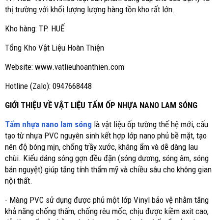
thị trường với khối lượng lượng hàng tồn kho rất lớn.
Kho hàng: TP. HUẾ
Tổng Kho Vật Liệu Hoàn Thiện
Website: www.vatlieuhoanthien.com
Hotline (Zalo): 0947668448
GIỚI THIỆU VỀ VẬT LIỆU TẤM ỐP NHỰA NANO LAM SÓNG
Tấm nhựa nano lam sóng
là vật liệu ốp tường thế hệ mới, cấu
tạo từ nhựa PVC nguyên sinh kết hợp lớp nano phủ bề mặt, tạo
nên độ bóng mịn, chống trầy xước, kháng ẩm và dễ dàng lau
chùi. Kiểu dáng sóng gợn đều đặn (sóng dương, sóng âm, sóng
bán nguyệt) giúp tăng tính thẩm mỹ và chiều sâu cho không gian
nội thất.
- Màng PVC sử dụng được phủ một lớp Vinyl bảo vệ nhằm tăng
khả năng chống thấm, chống rêu mốc, chịu được kiềm axit cao,