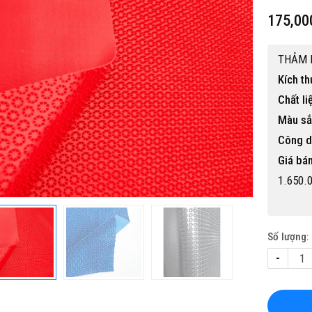
175,00
THẢM 
Kích th
Chất li
Màu sắ
Công d
Giá bán
1.650.
Số lượng:
-