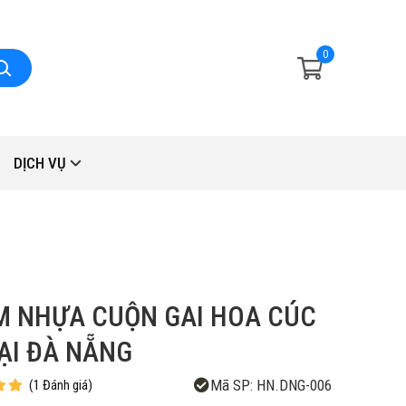
0
DỊCH VỤ
 NHỰA CUỘN GAI HOA CÚC
ẠI ĐÀ NẴNG
Mã SP:
HN.DNG-006
(
1
Đánh giá
)