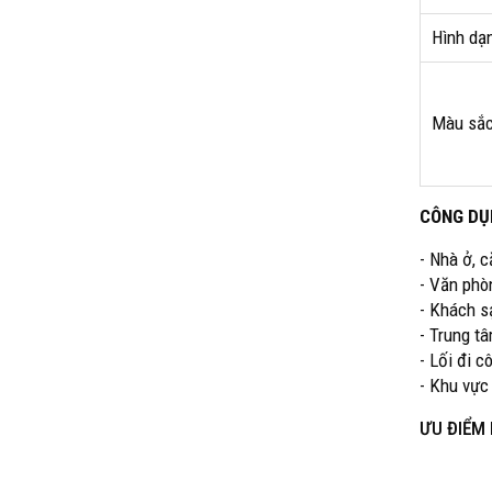
Hình dạ
Màu sắc
CÔNG DỤ
- Nhà ở, 
- Văn phò
- Khách s
- Trung t
- Lối đi 
- Khu vực
ƯU ĐIỂM