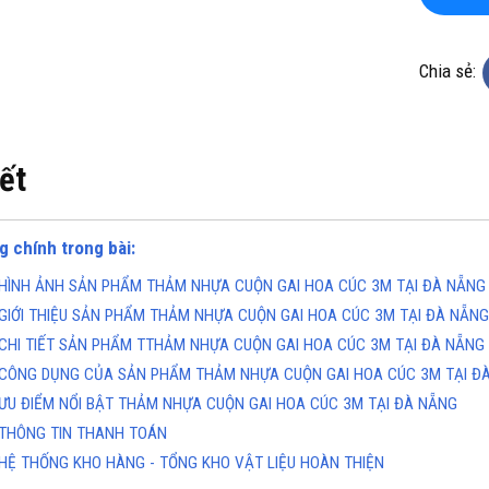
Chia sẻ:
iết
KHO CHUYÊN THẢM CUỘN
TỔNG KHO CHUYÊN THẢM CU
g chính trong bài:
 KHÁNG KHUẨN TẠI HÀ NỘI
VINYL KHÁNG KHUẨN TẠI HỒ 
MINH
line(Zalo): 0934943033
Hotline(Zalo): 093494303
HÌNH ẢNH SẢN PHẨM THẢM NHỰA CUỘN GAI HOA CÚC 3M TẠI ĐÀ NẴNG
GIỚI THIỆU SẢN PHẨM THẢM NHỰA CUỘN GAI HOA CÚC 3M TẠI ĐÀ NẴNG
CHI TIẾT SẢN PHẨM TTHẢM NHỰA CUỘN GAI HOA CÚC 3M TẠI ĐÀ NẴNG
CÔNG DỤNG CỦA SẢN PHẨM THẢM NHỰA CUỘN GAI HOA CÚC 3M TẠI Đ
ƯU ĐIỂM NỔI BẬT THẢM NHỰA CUỘN GAI HOA CÚC 3M TẠI ĐÀ NẴNG
THÔNG TIN THANH TOÁN
HỆ THỐNG KHO HÀNG - TỔNG KHO VẬT LIỆU HOÀN THIỆN