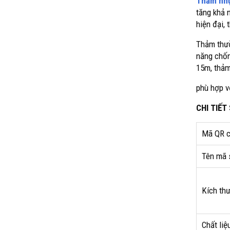
Thảm nhự
tăng khả 
hiện đại,
Thảm thườ
năng chốn
15m, thảm
phù hợp v
CHI TIẾ
Mã QR c
Tên mã 
Kích th
Chất liệu