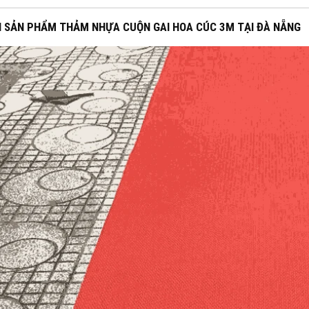
H SẢN PHẨM THẢM NHỰA CUỘN GAI HOA CÚC 3M TẠI ĐÀ NẴNG