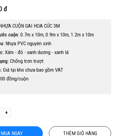
0 đ
NHỰA CUỘN GAI HOA CÚC 3M
ước cuộn:
0.7m x 10m, 0.9m x 10m, 1.2m x 10m
ệu:
Nhựa PVC nguyên sinh
c:
Xám - đỏ - xanh dương - xanh lá
ụng:
Chống trơn trượt
:
Giá tại kho chưa bao gồm VAT
000 đồng/cuộn
+
Hot
MUA NGAY
THÊM GIỎ HÀNG