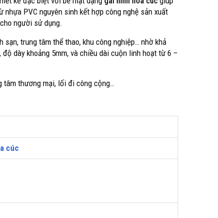
iết kế đặc biệt với bề mặt dạng
gai hình hoa cúc
giúp
 từ nhựa PVC nguyên sinh kết hợp công nghệ sản xuất
 cho người sử dụng.
 sạn, trung tâm thể thao, khu công nghiệp… nhờ khả
 độ dày khoảng 5mm, và chiều dài cuộn linh hoạt từ 6 –
g tâm thương mại, lối đi công cộng…
a cúc