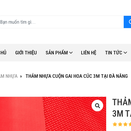
CHỦ
GIỚI THIỆU
SẢN PHẨM
LIÊN HỆ
TIN TỨC
ẢM NHỰA
THẢM NHỰA CUỘN GAI HOA CÚC 3M TẠI ĐÀ NẴNG
THẢM
3M T