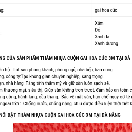
ng:
gai hoa cúc
Xám
Đỏ
:
Xanh lá
Xanh dương
NG CỦA SẢN PHẨM THẢM NHỰA CUỘN GAI HOA CÚC 3M TẠI ĐÀ
căn hộ : Lót sàn phòng khách, phòng ngủ, nhà bếp, ban công.
ng, công ty:Tạo không gian chuyên nghiệp, sang trọng.
ạn, nhà hàng: Tăng tính thẩm mỹ và giữ sàn luôn sạch sẽ.
âm thương mại, siêu thị: Giúp sàn không trơn trượt, đảm bảo an toàn 
công cộng, hành lang, cầu thang: Bảo vệ mặt sàn, hạn chế nguy cơ té 
 ngoài trời : Chống nước, chống nắng, chịu được điều kiện thời tiết 
 NỔI BẬT
THẢM NHỰA CUỘN GAI HOA CÚC 3M TẠI ĐÀ NẴNG