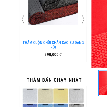
 SU DẠNG
Bàn ghế gỗ nhựa ngoài trời BP-456
15,500,000 đ
THẢM BÁN CHẠY NHẤT