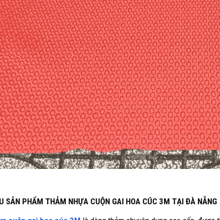
IỆU SẢN PHẨM THẢM NHỰA CUỘN GAI HOA CÚC 3M TẠI ĐÀ NẴNG