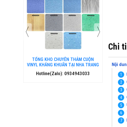
Chi t
 CUỘN
TỔNG KHO CHUYÊN THẢM CUỘN
TỔNG 
Nội dun
HA TRANG
VINYL KHÁNG KHUẨN TẠI ĐÀ NẴNG
VINYL
3033
Hotline(Zalo): 0934943033
Hot