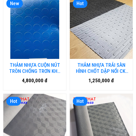
New
Hot
THẢM NHỰA CUỘN NÚT
THẢM NHỰA TRẢI SÀN
TRÒN CHỐNG TRƠN KHỔ
HÌNH CHỐT DẬP NỔI CK-
2MX25M NH.DN-HN
HM.01
4,800,000 đ
1,250,000 đ
Hot
Hot