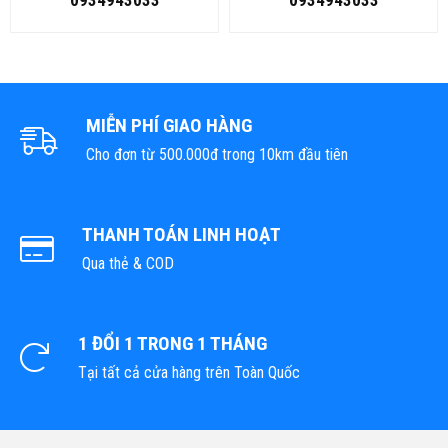
0934943033
0934943033
MIỄN PHÍ GIAO HÀNG
Cho đơn từ 500.000đ trong 10km đầu tiên
THANH TOÁN LINH HOẠT
Qua thẻ & COD
1 ĐỔI 1 TRONG 1 THÁNG
Tại tất cả cửa hàng trên Toàn Quốc