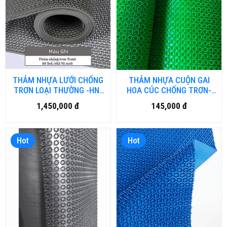
THẢM NHỰA LƯỚI CHỐNG
THẢM NHỰA CUỘN GAI
TRƠN LOẠI THƯỜNG -HN-
HOA CÚC CHỐNG TRƠN-
DN.01
DN.01
1,450,000 đ
145,000 đ
Hot
Hot