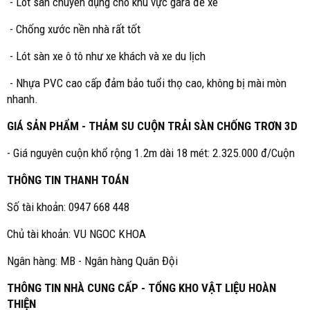
- Lót sàn chuyên dụng cho khu vực gara để xe
- Chống xước nền nhà rất tốt
- Lót sàn xe ô tô như xe khách và xe du lịch
- Nhựa PVC cao cấp đảm bảo tuổi thọ cao, không bị mài mòn
nhanh.
GIÁ SẢN PHẨM - THẢM SU CUỘN TRẢI SÀN CHỐNG TRƠN 3D
- Giá nguyên cuộn khổ rộng 1.2m dài 18 mét: 2.325.000 đ/Cuộn
THÔNG TIN THANH TOÁN
Số tài khoản: 0947 668 448
Chủ tài khoản: VU NGOC KHOA
Ngân hàng: MB - Ngân hàng Quân Đội
THÔNG TIN NHÀ CUNG CẤP - TỔNG KHO VẬT LIỆU HOÀN
THIỆN