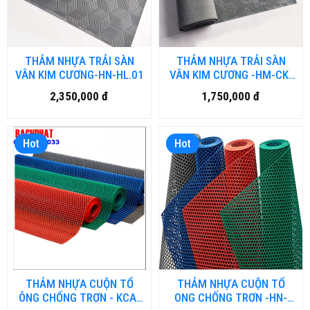
THẢM NHỰA TRẢI SÀN
THẢM NHỰA TRẢI SÀN
VÂN KIM CƯƠNG-HN-HL.01
VÂN KIM CƯƠNG -HM-CK-
01
2,350,000 đ
1,750,000 đ
Hot
Hot
THẢM NHỰA CUỘN TỔ
THẢM NHỰA CUỘN TỔ
ÔNG CHỐNG TRƠN - KCA-
ONG CHỐNG TRƠN -HN-