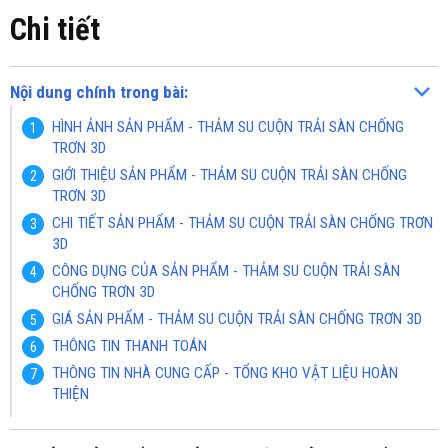
Chi tiết
Nội dung chính trong bài:
HÌNH ẢNH SẢN PHẨM - THẢM SU CUỘN TRẢI SÀN CHỐNG
TRƠN 3D
GIỚI THIỆU SẢN PHẨM - THẢM SU CUỘN TRẢI SÀN CHỐNG
TRƠN 3D
CHI TIẾT SẢN PHẨM - THẢM SU CUỘN TRẢI SÀN CHỐNG TRƠN
3D
CÔNG DỤNG CỦA SẢN PHẨM - THẢM SU CUỘN TRẢI SÀN
CHỐNG TRƠN 3D
GIÁ SẢN PHẨM - THẢM SU CUỘN TRẢI SÀN CHỐNG TRƠN 3D
THÔNG TIN THANH TOÁN
THÔNG TIN NHÀ CUNG CẤP - TỔNG KHO VẬT LIỆU HOÀN
THIỆN