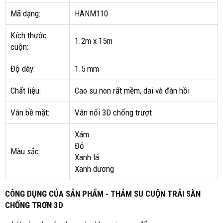
Mã dạng:
HANM110
Kích thước
1.2m x 15m
cuộn:
Độ dày:
1.5 mm
Chất liệu:
Cao su non rất mềm, dai và đàn hồi
Vân bề mặt:
Vân nổi 3D chống trượt
Xám
Đỏ
Màu sắc:
Xanh lá
Xanh dương
CÔNG DỤNG CỦA SẢN PHẨM - THẢM SU CUỘN TRẢI SÀN
CHỐNG TRƠN 3D