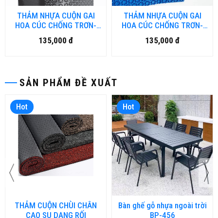
THẢM NHỰA CUỘN GAI
THẢM NHỰA CUỘN GAI
HOA CÚC CHỐNG TRƠN-
HOA CÚC CHỐNG TRƠN-
HN.DN
HCM.DN
135,000 đ
135,000 đ
SẢN PHẨM ĐỀ XUẤT
Hot
Hot
THẢM CUỘN CHÙI CHÂN
Bàn ghế gỗ nhựa ngoài trời
CAO SU DẠNG RỐI
BP-456