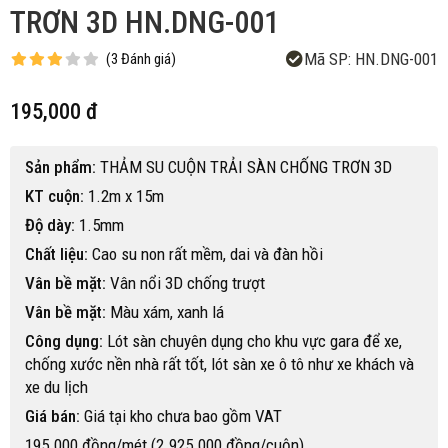
TRƠN 3D HN.DNG-001
Mã SP:
HN.DNG-001
(
3
Đánh giá
)
195,000 đ
Sản phẩm:
THẢM SU CUỘN TRẢI SÀN CHỐNG TRƠN 3D
KT cuộn:
1.2m x 15m
Độ dày:
1.5mm
Chất liệu:
Cao su non rất mềm, dai và đàn hồi
Vân bề mặt:
Vân nổi 3D chống trượt
Vân bề mặt:
Màu xám, xanh lá
Công dụng:
Lót sàn chuyên dụng cho khu vực gara để xe,
chống xước nền nhà rất tốt, lót sàn xe ô tô như xe khách và
xe du lịch
Giá bán:
Giá tại kho chưa bao gồm VAT
195.000 đồng/mét (2.925.000 đồng/cuộn)