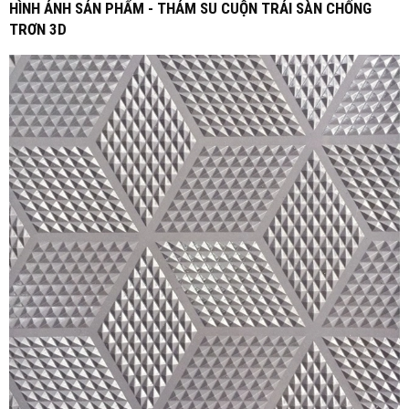
HÌNH ẢNH SẢN PHẨM - THẢM SU CUỘN TRẢI SÀN CHỐNG
TRƠN 3D